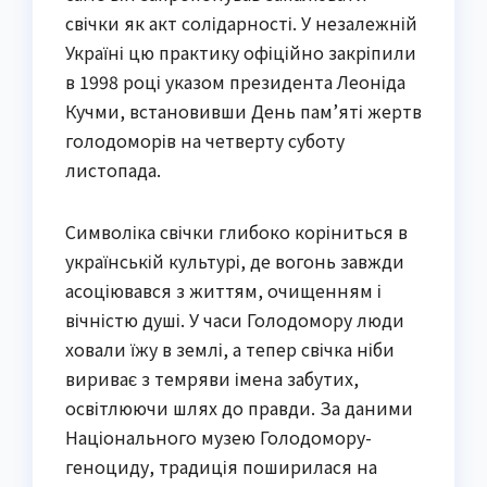
свічки як акт солідарності. У незалежній
Україні цю практику офіційно закріпили
в 1998 році указом президента Леоніда
Кучми, встановивши День пам’яті жертв
голодоморів на четверту суботу
листопада.
Символіка свічки глибоко коріниться в
українській культурі, де вогонь завжди
асоціювався з життям, очищенням і
вічністю душі. У часи Голодомору люди
ховали їжу в землі, а тепер свічка ніби
вириває з темряви імена забутих,
освітлюючи шлях до правди. За даними
Національного музею Голодомору-
геноциду, традиція поширилася на