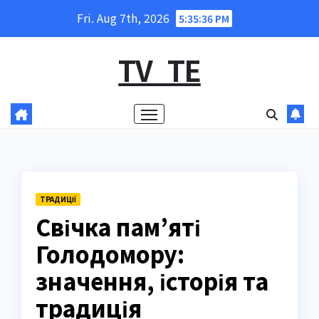
Skip
Fri. Aug 7th, 2026
5:35:38 PM
to
content
TV_TE
ТРАДИЦІЇ
Свічка пам’яті
Голодомору:
значення, історія та
традиція