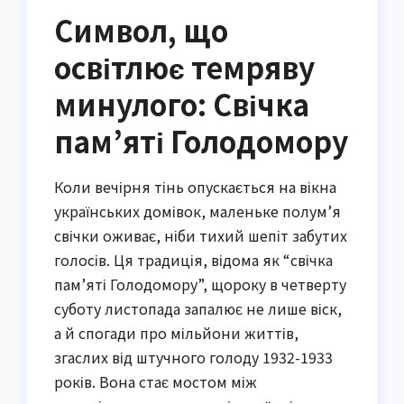
Символ, що
освітлює темряву
минулого: Свічка
пам’яті Голодомору
Коли вечірня тінь опускається на вікна
українських домівок, маленьке полум’я
свічки оживає, ніби тихий шепіт забутих
голосів. Ця традиція, відома як “свічка
пам’яті Голодомору”, щороку в четверту
суботу листопада запалює не лише віск,
а й спогади про мільйони життів,
згаслих від штучного голоду 1932-1933
років. Вона стає мостом між