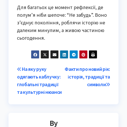
Для багатьох це момент рефлексії, де
полум’я ніби шепоче: “Не забудь”. Воно
з’єднує покоління, роблячи історію не
далеким минулим, а живою частиною
сьогодення.
Post
На яку руку
Факти про новий рік:
одягають каблучку:
історія, традиції та
navigation
глобальні традиції
символи
та культурні нюанси
By