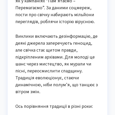
як у кампаніях “Пам’ятаємо –
Перемагаємо”. За даними соцмереж,
пости про свічку набирають мільйони
переглядів, роблячи історію вірусною.
Виклики включають дезінформацію, де
деякі джерела заперечують геноцид,
але свічка стає щитом правди,
підкріпленим архівами. Для молоді це
шанс через мистецтво, як мурали чи
пісні, переосмислити спадщину.
Традиція еволюціонує, стаючи
динамічною, ніби полум’я, що танцює з
вітром змін.
Ось порівняння традиції в різні роки: