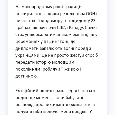
На міжнародному рівні традиція
поширилася завдяки резолюціям ООН і
визнанню Голодомору геноцидом у 23
країнах, включаючи США і Канаду. Свічка
стає універсальним знаком емпатії, як у
церемоніях у Вашингтоні, де
дипломати запалюють вогні поряд з
українцями. Це не просто жест, а спосіб
передати історію молодшим
поколінням, роблячи її живою і
дотичною.
Емоційний вплив вражає: для багатьох
родин це момент, коли бабусині
розповіді про виживання оживають, а
полум’я ніби шепоче імена предків. У