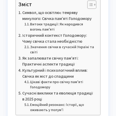
Зміст
Символ, що освітлює темряву
минулого: Свічка пам’яті Голодомору
Витоки традиції: Як народився
вогонь пам’яті
Історичний контекст Голодомору:
Чому свічка стала необхідністю
Значення свічки в сучасній Україні та
світі
Як запалювати свічку пам’яті:
Практичні аспекти традиції
Культурний і психологічний вплив:
Свічка як міст до спадщини
Цікаві факти про свічку пам’яті
Голодомору
Сучасні виклики та еволюція традиції
в 2025 році
Емоційний резонанс: Історії, що
оживають у полум’ї