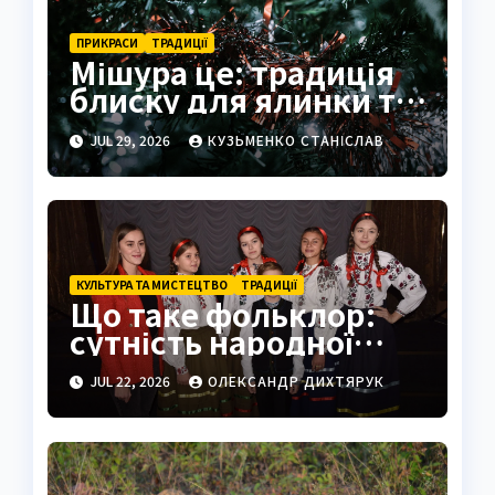
ПРИКРАСИ
ТРАДИЦІЇ
Мішура це: традиція
блиску для ялинки та
свята
JUL 29, 2026
КУЗЬМЕНКО СТАНІСЛАВ
КУЛЬТУРА ТА МИСТЕЦТВО
ТРАДИЦІЇ
Що таке фольклор:
сутність народної
творчості
JUL 22, 2026
ОЛЕКСАНДР ДИХТЯРУК