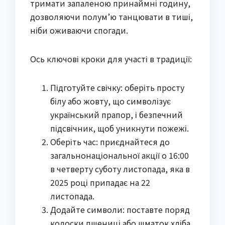
тримати запаленою принаймні годину,
дозволяючи полум’ю танцювати в тиші,
ніби оживаючи спогади.
Ось ключові кроки для участі в традиції:
Підготуйте свічку: оберіть просту
білу або жовту, що символізує
український прапор, і безпечний
підсвічник, щоб уникнути пожежі.
Оберіть час: приєднайтеся до
загальнонаціональної акції о 16:00
в четверту суботу листопада, яка в
2025 році припадає на 22
листопада.
Додайте символи: поставте поряд
колоски пшениці або шматок хліба,