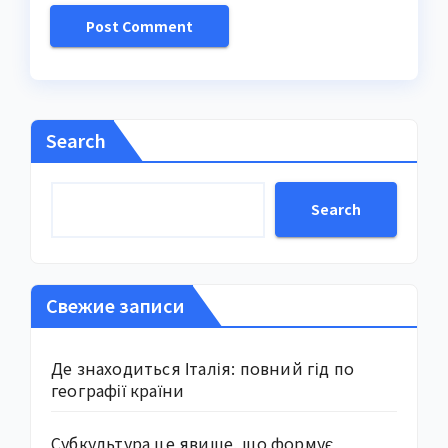
Search
Search
Свежие записи
Де знаходиться Італія: повний гід по
географії країни
Субкультура це явище, що формує