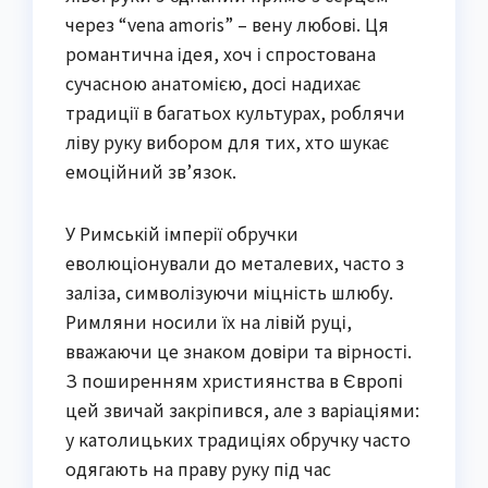
через “vena amoris” – вену любові. Ця
романтична ідея, хоч і спростована
сучасною анатомією, досі надихає
традиції в багатьох культурах, роблячи
ліву руку вибором для тих, хто шукає
емоційний зв’язок.
У Римській імперії обручки
еволюціонували до металевих, часто з
заліза, символізуючи міцність шлюбу.
Римляни носили їх на лівій руці,
вважаючи це знаком довіри та вірності.
З поширенням християнства в Європі
цей звичай закріпився, але з варіаціями:
у католицьких традиціях обручку часто
одягають на праву руку під час