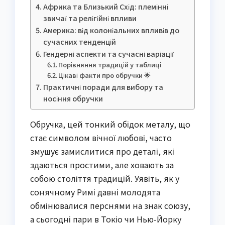
Африка та Близький Схід: племінні
звичаї та релігійні впливи
Америка: від колоніальних впливів до
сучасних тенденцій
Гендерні аспекти та сучасні варіації
Порівняння традицій у таблиці
Цікаві факти про обручки 🌟
Практичні поради для вибору та
носіння обручки
Обручка, цей тонкий обідок металу, що
стає символом вічної любові, часто
змушує замислитися про деталі, які
здаються простими, але ховають за
собою століття традицій. Уявіть, як у
сонячному Римі давні молодята
обмінювалися перснями на знак союзу,
а сьогодні пари в Токіо чи Нью-Йорку