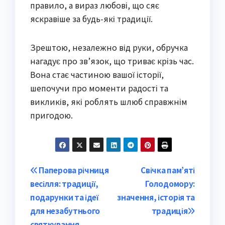
правило, а вираз любові, що сяє
яскравіше за будь-які традиції.
Зрештою, незалежно від руки, обручка
нагадує про зв’язок, що триває крізь час.
Вона стає частиною вашої історії,
шепочучи про моменти радості та
викликів, які роблять шлюб справжнім
пригодою.
Post
Паперова річниця
Свічка пам’яті
весілля: традиції,
Голодомору:
navigation
подарунки та ідеї
значення, історія та
для незабутнього
традиція
святкування