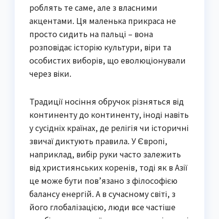
роблять те саме, але з власними
акцентами. Ця маленька прикраса не
просто сидить на пальці – вона
розповідає історію культури, віри та
особистих виборів, що еволюціонували
через віки.
Традиції носіння обручок різняться від
континенту до континенту, іноді навіть
у сусідніх країнах, де релігія чи історичні
звичаї диктують правила. У Європі,
наприклад, вибір руки часто залежить
від християнських коренів, тоді як в Азії
це може бути пов’язано з філософією
балансу енергій. А в сучасному світі, з
його глобалізацією, люди все частіше