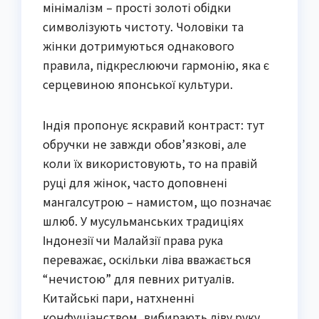
мінімалізм – прості золоті обідки
символізують чистоту. Чоловіки та
жінки дотримуються однакового
правила, підкреслюючи гармонію, яка є
серцевиною японської культури.
Індія пропонує яскравий контраст: тут
обручки не завжди обов’язкові, але
коли їх використовують, то на правій
руці для жінок, часто доповнені
мангалсутрою – намистом, що позначає
шлюб. У мусульманських традиціях
Індонезії чи Малайзії права рука
переважає, оскільки ліва вважається
“нечистою” для певних ритуалів.
Китайські пари, натхненні
конфуціанством, вибирають ліву руку