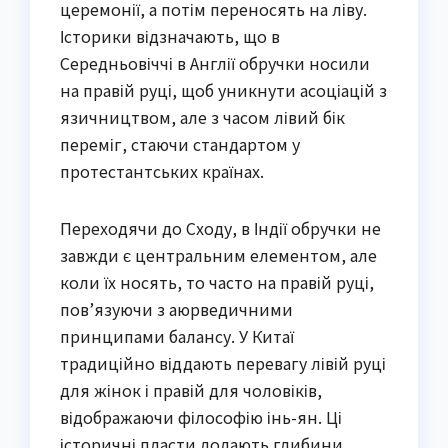
церемонії, а потім переносять на ліву.
Історики відзначають, що в
Середньовіччі в Англії обручки носили
на правій руці, щоб уникнути асоціацій з
язичництвом, але з часом лівий бік
переміг, стаючи стандартом у
протестантських країнах.
Переходячи до Сходу, в Індії обручки не
завжди є центральним елементом, але
коли їх носять, то часто на правій руці,
пов’язуючи з аюрведичними
принципами балансу. У Китаї
традиційно віддають перевагу лівій руці
для жінок і правій для чоловіків,
відображаючи філософію інь-ян. Ці
історичні пласти додають глибини,