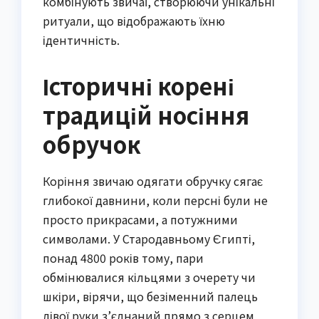
комбінують звичаї, створюючи унікальні
ритуали, що відображають їхню
ідентичність.
Історичні корені
традицій носіння
обручок
Коріння звичаю одягати обручку сягає
глибокої давнини, коли персні були не
просто прикрасами, а потужними
символами. У Стародавньому Єгипті,
понад 4800 років тому, пари
обмінювалися кільцями з очерету чи
шкіри, вірячи, що безіменний палець
лівої руки з’єднаний прямо з серцем