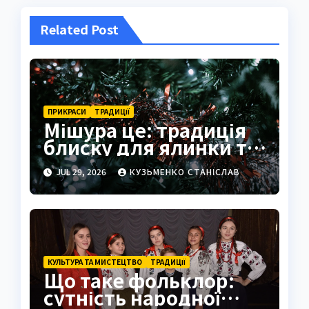
Related Post
ПРИКРАСИ
ТРАДИЦІЇ
Мішура це: традиція
блиску для ялинки та
свята
JUL 29, 2026
КУЗЬМЕНКО СТАНІСЛАВ
КУЛЬТУРА ТА МИСТЕЦТВО
ТРАДИЦІЇ
Що таке фольклор:
сутність народної