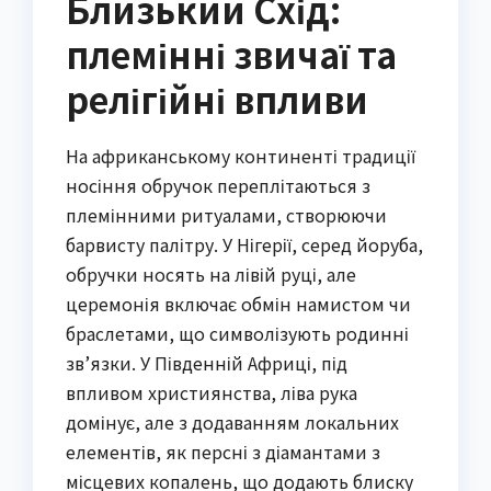
Близький Схід:
племінні звичаї та
релігійні впливи
На африканському континенті традиції
носіння обручок переплітаються з
племінними ритуалами, створюючи
барвисту палітру. У Нігерії, серед йоруба,
обручки носять на лівій руці, але
церемонія включає обмін намистом чи
браслетами, що символізують родинні
зв’язки. У Південній Африці, під
впливом християнства, ліва рука
домінує, але з додаванням локальних
елементів, як персні з діамантами з
місцевих копалень, що додають блиску