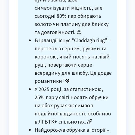
символізувати міцність, але
сьогодні 80% пар обирають
золото чи платину для блиску
та довговічності. 😊
В Ірландії існує “Claddagh ring” –
перстень з серцем, руками та
короною, який носять на лівій
руці, повертаючи серце
всередину для шлюбу. Це додає
романтики! 💖
У 2025 році, за статистикою,
25% пар у світі носять обручки
на обох руках як символ
подвійної відданості, особливо
в ЛГБТК+ спільнотах. 🌈
Найдорожча обручка в історії –