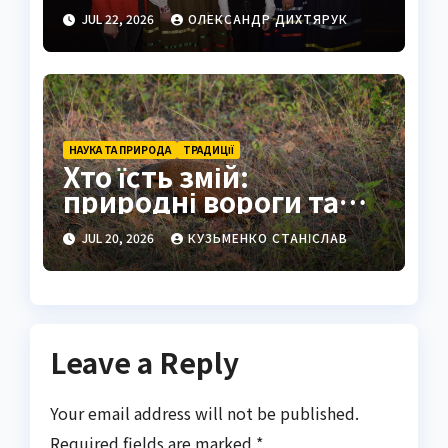
творчості
JUL 22, 2026
ОЛЕКСАНДР ДИХТЯРУК
НАУКА ТА ПРИРОДА
ТРАДИЦІЇ
Хто їсть змій:
природні вороги та
людські традиції
JUL 20, 2026
КУЗЬМЕНКО СТАНІСЛАВ
Leave a Reply
Your email address will not be published.
Required fields are marked
*