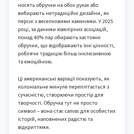
носять обручки на обох руках або
вибирають нетрадиційні дизайни, як
персні з веселковими каменями. У 2025
році, за даними ювелірних асоціацій,
понад 40% пар обирають кастомні
обручки, що відображають їхні цінності,
роблячи традицію більш інклюзивною
та емоційною.
Ці американські варіації показують, як
колоніальне минуле переплітається з
сучасністю, створюючи простір для
творчості. Обручка тут не просто
символ – вона стає canvas для особистих
історій, наповнених радістю та
відкриттями.