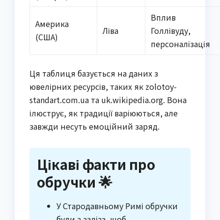
Вплив
Америка
Ліва
Голлівуду,
(США)
персоналізація
Ця таблиця базується на даних з
ювелірних ресурсів, таких як zolotoy-
standart.com.ua та uk.wikipedia.org. Вона
ілюструє, як традиції варіюються, але
завжди несуть емоційний заряд.
Цікаві факти про
обручки 🌟
У Стародавньому Римі обручки
були з заліза, щоб