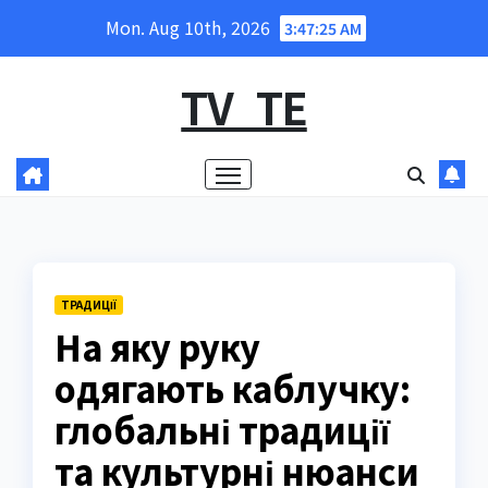
Skip
Mon. Aug 10th, 2026
3:47:26 AM
to
content
TV_TE
ТРАДИЦІЇ
На яку руку
одягають каблучку:
глобальні традиції
та культурні нюанси