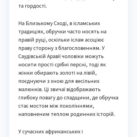
та гордості.
На Близькому Сході, в ісламських
традиціях, обручки часто носять на
правій руці, оскільки іслам асоціює
праву сторону з благословенням. У
Саудівській Аравії чоловіки можуть
носити прості срібні персні, тоді як
жінки обирають золоті на лівій,
поєднуючи з хною для весільних
малюнків. Ці звичаї відображають
глибоку повагу до спадщини, де обручка
стає мостом між поколіннями,
наповненим теплом родинних історій.
У сучасних африканських і