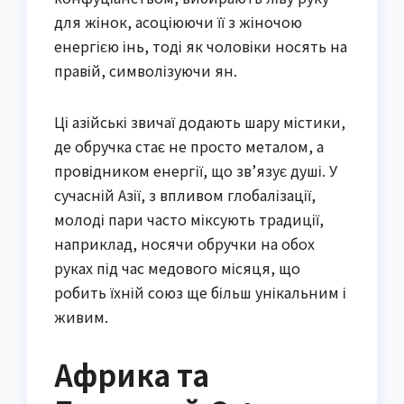
для жінок, асоціюючи її з жіночою
енергією інь, тоді як чоловіки носять на
правій, символізуючи ян.
Ці азійські звичаї додають шару містики,
де обручка стає не просто металом, а
провідником енергії, що зв’язує душі. У
сучасній Азії, з впливом глобалізації,
молоді пари часто міксують традиції,
наприклад, носячи обручки на обох
руках під час медового місяця, що
робить їхній союз ще більш унікальним і
живим.
Африка та