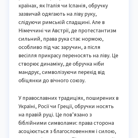
країнах, як Італія чи Іспанія, обручку
зазвичай одягають на ліву руку,
слідуючи римській спадщині. Але в
Німеччині чи Австрії, де протестантизм
сильний, права рука стає нормою,
особливо під час заручин, а після
весілля прикрасу переносять на ліву. Це
створює динаміку, де обручка ніби
мандрує, символізуючи перехід від
обіцянки до вічного союзу.
У православних традиціях, поширених в
Україні, Росії чи Греції, обручки носять
на правій руці. Це пов’язано з
біблійними символами: права сторона
асоціюється з благословенням і силою,