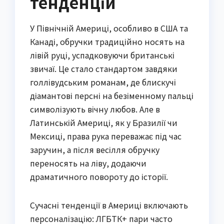
тенденцій
У Північній Америці, особливо в США та
Канаді, обручки традиційно носять на
лівій руці, успадковуючи британські
звичаї. Це стало стандартом завдяки
голлівудським романам, де блискучі
діамантові персні на безіменному пальці
символізують вічну любов. Але в
Латинській Америці, як у Бразилії чи
Мексиці, права рука переважає під час
заручин, а після весілля обручку
переносять на ліву, додаючи
драматичного повороту до історії.
Сучасні тенденції в Америці включають
персоналізацію: ЛГБТК+ пари часто