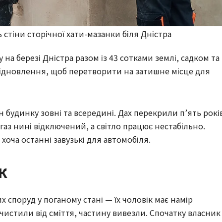
стіни сторічної хати-мазанки біля Дністра
 на березі Дністра разом із 43 сотками землі, садком та
 відновлення, щоб перетворити на затишне місце для
н будинку зовні та всередині. Дах перекрили п’ять рокі
 газ нині відключений, а світло працює нестабільно.
хоча останні завузькі для автомобіля.
к
х споруд у поганому стані — їх чоловік має намір
чистили від сміття, частину вивезли. Спочатку власник