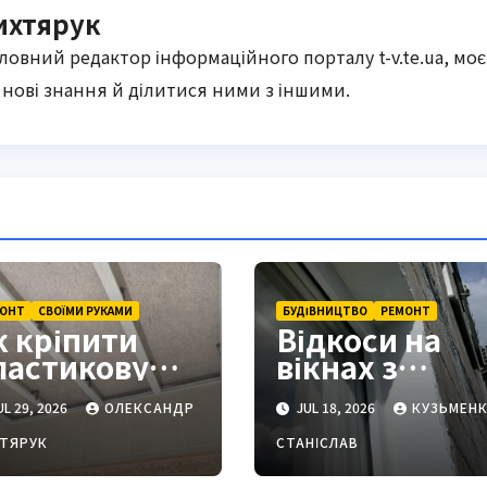
ихтярук
оловний редактор інформаційного порталу t-v.te.ua, моє
нові знання й ділитися ними з іншими.
ОНТ
СВОЇМИ РУКАМИ
БУДІВНИЦТВО
РЕМОНТ
к кріпити
Відкоси на
ластикову
вікнах з
агонку на
вулиці: як
L 29, 2026
ОЛЕКСАНДР
JUL 18, 2026
КУЗЬМЕН
телю: повна
зробити
нструкція
правильно та
ТЯРУК
СТАНІСЛАВ
я новачків і
надійно