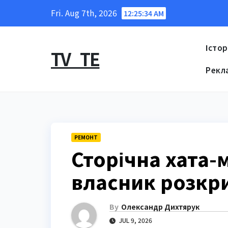
Skip
Fri. Aug 7th, 2026
12:25:35 AM
to
content
Істор
TV_TE
Рекл
РЕМОНТ
Сторічна хата-
власник розкр
By
Олександр Дихтярук
JUL 9, 2026