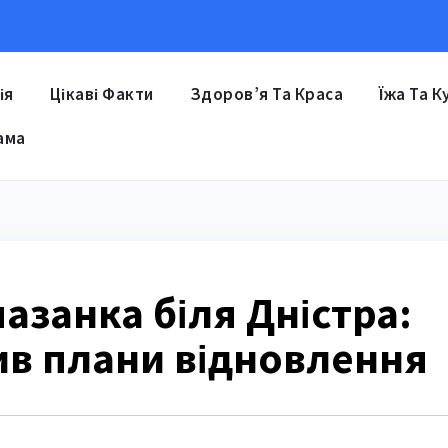
ія
Цікаві Факти
Здоров’я Та Краса
Їжа Та К
ама
мазанка біля Дністра:
ив плани відновлення