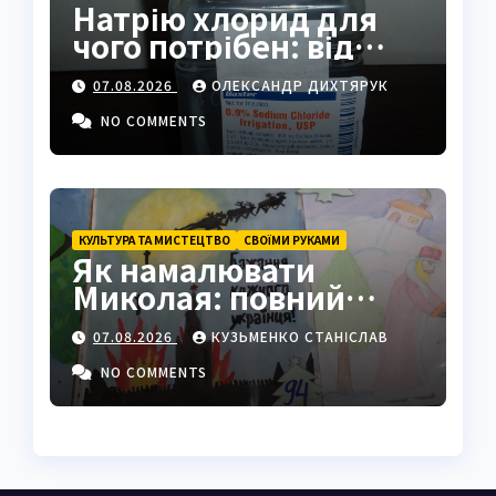
Натрію хлорид для
чого потрібен: від
фізрозчину до
07.08.2026
ОЛЕКСАНДР ДИХТЯРУК
промисловості
NO COMMENTS
КУЛЬТУРА ТА МИСТЕЦТВО
СВОЇМИ РУКАМИ
Як намалювати
Миколая: повний
покроковий гайд з
07.08.2026
КУЗЬМЕНКО СТАНІСЛАВ
секретами майстрів
NO COMMENTS