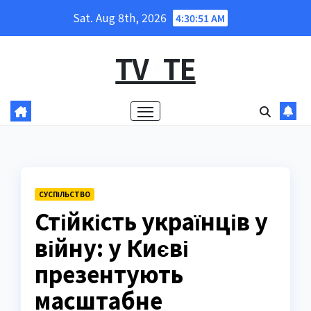
Skip
Sat. Aug 8th, 2026
4:30:52 AM
to
content
TV_TE
СУCПІЛЬСТВО
Стійкість українців у
війну: у Києві
презентують
масштабне