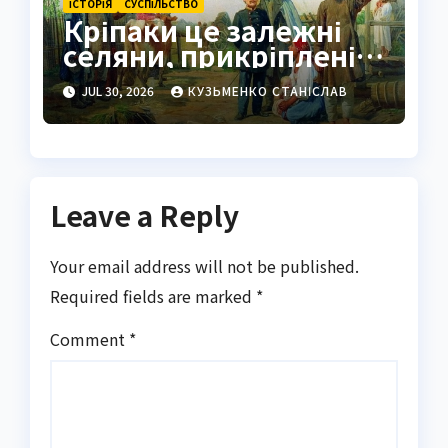
ІСТОРІЯ
СУCПІЛЬСТВО
Кріпаки це залежні
селяни, прикріплені
до землі й пана
JUL 30, 2026
КУЗЬМЕНКО СТАНІСЛАВ
Leave a Reply
Your email address will not be published.
Required fields are marked
*
Comment
*