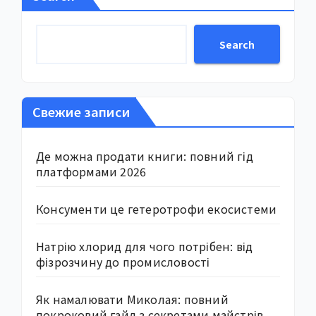
Search
Свежие записи
Де можна продати книги: повний гід
платформами 2026
Консументи це гетеротрофи екосистеми
Натрію хлорид для чого потрібен: від
фізрозчину до промисловості
Як намалювати Миколая: повний
покроковий гайд з секретами майстрів