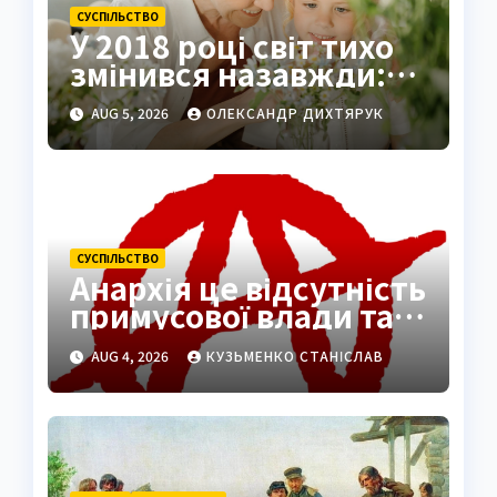
СУCПІЛЬСТВО
У 2018 році світ тихо
змінився назавжди:
літніх стало більше за
AUG 5, 2026
ОЛЕКСАНДР ДИХТЯРУК
дітей
СУCПІЛЬСТВО
Анархія це відсутність
примусової влади та
шлях до вільного
AUG 4, 2026
КУЗЬМЕНКО СТАНІСЛАВ
суспільства