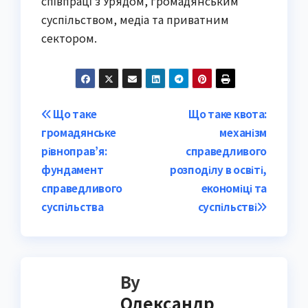
співпраці з Урядом, громадянським
суспільством, медіа та приватним
сектором.
Post
Що таке
Що таке квота:
громадянське
механізм
navigation
рівноправ’я:
справедливого
фундамент
розподілу в освіті,
справедливого
економіці та
суспільства
суспільстві
By
Олександр