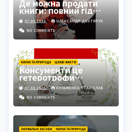
Де можна продати
книги: повний гід
платформами 2026
07.08.2026
ОЛЕКСАНДР ДИХТЯРУК
NO COMMENTS
НАУКА ТА ПРИРОДА
ЦІКАВІ ФАКТИ
Консументи це
гетеротрофи
екосистеми
07.08.2026
КУЗЬМЕНКО СТАНІСЛАВ
NO COMMENTS
ЛІКУВАЛЬНІ ЗАСОБИ
НАУКА ТА ПРИРОДА