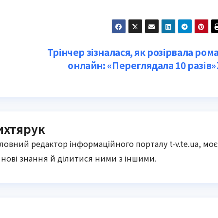
Трінчер зізналася, як розірвала ром
онлайн: «Переглядала 10 разів»
ихтярук
оловний редактор інформаційного порталу t-v.te.ua, моє
нові знання й ділитися ними з іншими.