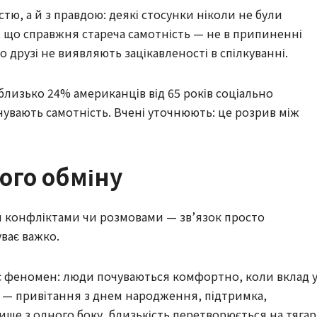
тю, а й з правдою: деякі стосунки ніколи не були
 що справжня стареча самотність — не в припиненні
що друзі не виявляють зацікавленості в спілкуванні.
близько 24% американців від 65 років соціально
дчувають самотність. Вчені уточнюють: це розрив між
ого обміну
я конфліктами чи розмовами — зв’язок просто
ває важко.
є феномен: люди почуваються комфортно, коли вклад 
ці — привітання з днем народження, підтримка,
лише з одного боку, близькість перетворюється на тягар