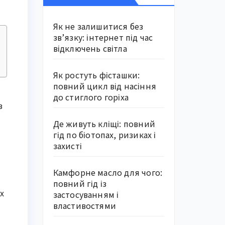
Як не залишитися без
зв’язку: інтернет під час
відключень світла
Як ростуть фісташки:
повний цикл від насіння
до стиглого горіха
з
Де живуть кліщі: повний
гід по біотопах, ризиках і
захисті
Камфорне масло для чого:
повний гід із
х
застосуванням і
властивостями