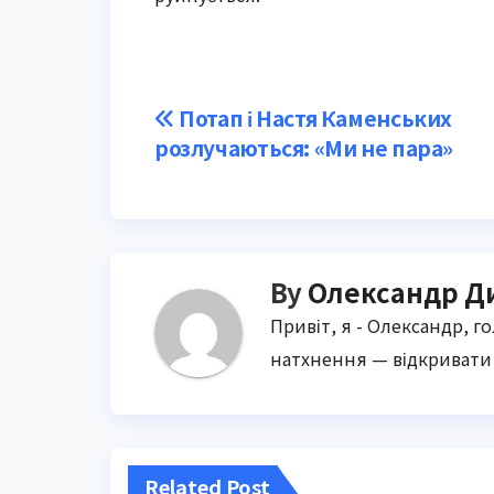
Post
Потап і Настя Каменських
розлучаються: «Ми не пара»
navigation
By
Олександр Д
Привіт, я - Олександр, г
натхнення — відкривати 
Related Post