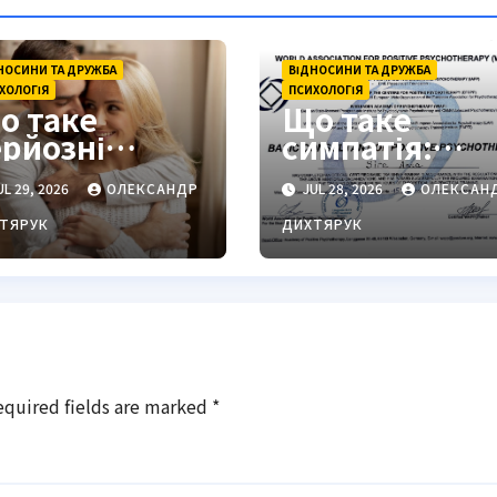
НОСИНИ ТА ДРУЖБА
ВІДНОСИНИ ТА ДРУЖБА
ХОЛОГІЯ
ПСИХОЛОГІЯ
о таке
Що таке
ерйозні
симпатія:
тосунки:
глибинне
L 29, 2026
ОЛЕКСАНДР
JUL 28, 2026
ОЛЕКСАН
либинне
розуміння
озуміння
цього почутт
ТЯРУК
ДИХТЯРУК
правжнього
артнерства
equired fields are marked
*