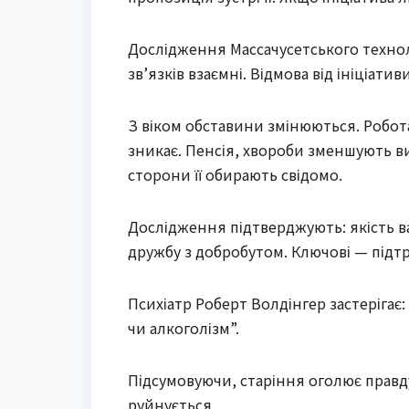
Дослідження Массачусетського технол
зв’язків взаємні. Відмова від ініціати
З віком обставини змінюються. Робота
зникає. Пенсія, хвороби зменшують в
сторони її обирають свідомо.
Дослідження підтверджують: якість ва
дружбу з добробутом. Ключові — підтр
Психіатр Роберт Волдінгер застерігає:
чи алкоголізм”.
Підсумовуючи, старіння оголює правду
руйнується.