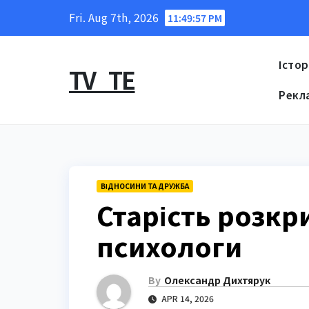
Skip
Fri. Aug 7th, 2026
11:49:57 PM
to
content
Істор
TV_TE
Рекл
ВІДНОСИНИ ТА ДРУЖБА
Старість розкр
психологи
By
Олександр Дихтярук
APR 14, 2026