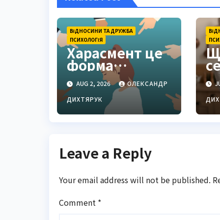
ВІДНОСИНИ ТА ДРУЖБА
ВІД
ПСИХОЛОГІЯ
ПСИ
Харасмент це
Щ
форма
с
порушення
с
AUG 2, 2026
ОЛЕКСАНДР
JU
особистих
г
меж
р
ДИХТЯРУК
ДИХ
с
п
Leave a Reply
Your email address will not be published.
R
Comment
*