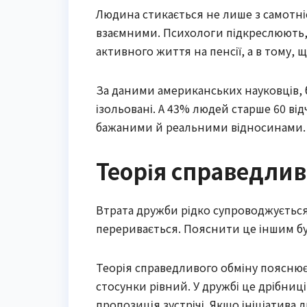
Людина стикається не лише з самотніс
взаємними. Психологи підкреслюють,
активного життя на пенсії, а в тому, 
За даними американських науковців, 
ізольовані. А 43% людей старше 60 ві
бажаними й реальними відносинами.
Теорія справедлив
Втрата дружби рідко супроводжуєтьс
переривається. Пояснити це іншим бу
Теорія справедливого обміну поясню
стосунки рівний. У дружбі це дрібни
пропозиція зустрічі. Якщо ініціатива 