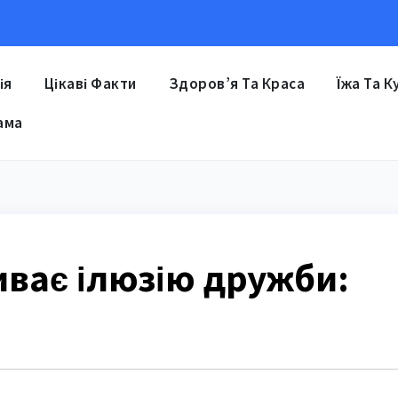
ія
Цікаві Факти
Здоров’я Та Краса
Їжа Та К
ама
иває ілюзію дружби: