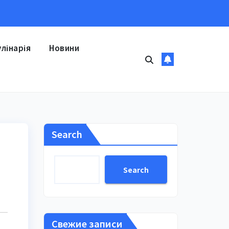
улінарія
Новини
Search
Search
Свежие записи