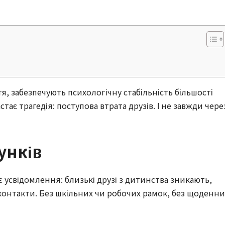
я, забезпечують психологічну стабільність більшості
тає трагедія: поступова втрата друзів. І не завжди чере
унків
є усвідомлення: близькі друзі з дитинства зникають,
онтакти. Без шкільних чи робочих рамок, без щоденни