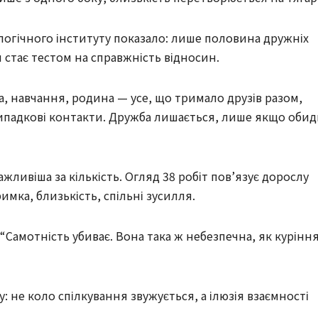
огічного інституту показало: лише половина дружніх
ви стає тестом на справжність відносин.
, навчання, родина — усе, що тримало друзів разом,
ипадкові контакти. Дружба лишається, лише якщо обид
жливіша за кількість. Огляд 38 робіт пов’язує дорослу
имка, близькість, спільні зусилля.
 “Самотність убиває. Вона така ж небезпечна, як курінн
: не коло спілкування звужується, а ілюзія взаємності