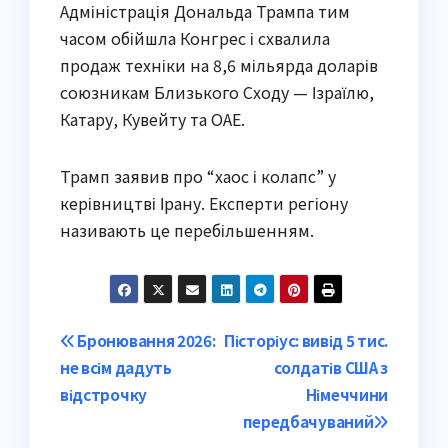
Адміністрація Дональда Трампа тим
часом обійшла Конгрес і схвалила
продаж техніки на 8,6 мільярда доларів
союзникам Близького Сходу — Ізраїлю,
Катару, Кувейту та ОАЕ.
Трамп заявив про “хаос і колапс” у
керівництві Ірану. Експерти регіону
називають це перебільшенням.
Post
Бронювання 2026:
Пісторіус: вивід 5 тис.
не всім дадуть
солдатів США з
navigation
відстрочку
Німеччини
передбачуваний