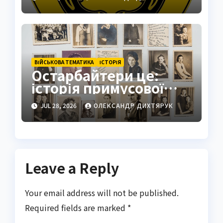
стратегічний центр
ВІЙСЬКОВА ТЕМАТИКА
ІСТОРІЯ
Остарбайтери це:
історія примусової
праці українців
JUL 28, 2026
ОЛЕКСАНДР ДИХТЯРУК
Leave a Reply
Your email address will not be published.
Required fields are marked
*