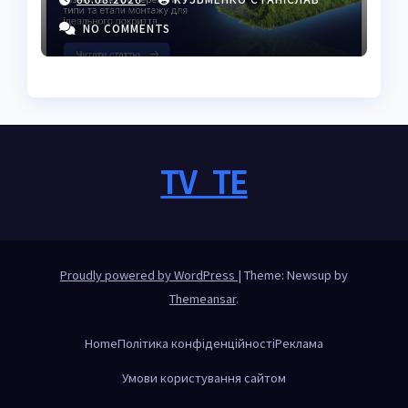
українців
NO COMMENTS
TV_TE
Proudly powered by WordPress
|
Theme: Newsup by
Themeansar
.
Home
Політика конфіденційності
Реклама
Умови користування сайтом