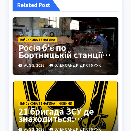
Related Post
ВІЙСЬКОВА ТЕМАТИКА
Росія б’є по
Бортницькій станції:
експерт попередив
AUG 5, 2026
ОЛЕКСАНДР ДИХТЯРУК
про катастрофу
ВІЙСЬКОВА ТЕМАТИКА
НОВИНИ
21 бригада ЗСУ де
знаходиться:
Подільськ як
AUG 2, 2026
ОЛЕКСАНДР ДИХТЯРУК