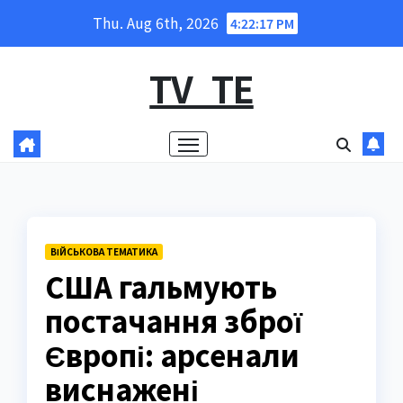
Skip
Thu. Aug 6th, 2026
4:22:18 PM
to
content
TV_TE
ВІЙСЬКОВА ТЕМАТИКА
США гальмують
постачання зброї
Європі: арсенали
виснажені