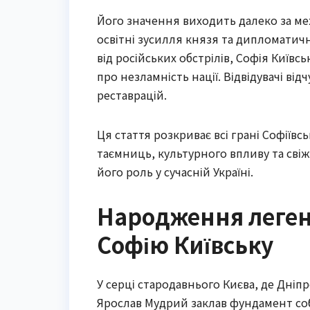
Його значення виходить далеко за межі
освітні зусилля князя та дипломатичн
від російських обстрілів, Софія Київ
про незламність нації. Відвідувачі від
реставрацій.
Ця стаття розкриває всі грані Софіївс
таємниць, культурного впливу та сві
його роль у сучасній Україні.
Народження леген
Софію Київську
У серці стародавнього Києва, де Дніпр
Ярослав Мудрий заклав фундамент собо