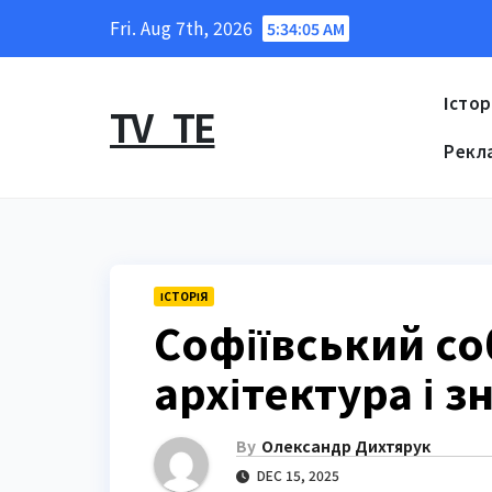
Skip
Fri. Aug 7th, 2026
5:34:06 AM
to
content
Істор
TV_TE
Рекл
ІСТОРІЯ
Софіївський соб
архітектура і з
By
Олександр Дихтярук
DEC 15, 2025