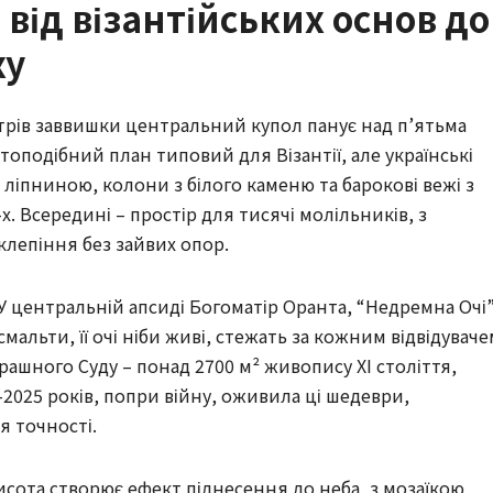
 від візантійських основ до
ху
етрів заввишки центральний купол панує над п’ятьма
топодібний план типовий для Візантії, але українські
ліпниною, колони з білого каменю та барокові вежі з
. Всередині – простір для тисячі молільників, з
лепіння без зайвих опор.
 У центральній апсиді Богоматір Оранта, “Недремна Очі”
альти, її очі ніби живі, стежать за кожним відвідуваче
ашного Суду – понад 2700 м² живопису XI століття,
–2025 років, попри війну, оживила ці шедеври,
 точності.
сота створює ефект піднесення до неба, з мозаїкою