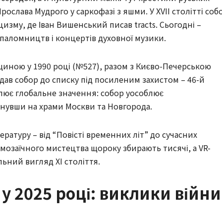
рослава Мудрого у саркофазі з яшми. У XVII столітті соб
зму, де Іван Вишенський писав tracts. Сьогодні –
паломництв і концертів духовної музики.
иною у 1990 році (№527), разом з Києво-Печерською
дав собор до списку під посиленим захистом – 46-й
еслює глобальне значення: собор уособлює
инувши на храми Москви та Новгорода.
ратуру – від “Повісті временних літ” до сучасних
мозаїчного мистецтва щороку збирають тисячі, а VR-
ьний вигляд XI століття.
 у 2025 році: виклики війни