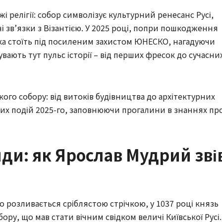
 релігії: собор символізує культурний ренесанс Русі,
і зв’язки з Візантією. У 2025 році, попри пошкодження
ська стоїть під посиленим захистом ЮНЕСКО, нагадуючи
чувають тут пульс історії – від перших фресок до сучасни
ького собору: від витоків будівництва до архітектурних
жих подій 2025-го, заповнюючи прогалини в знаннях пр
ди: як Ярослав Мудрий зві
о розливається сріблястою стрічкою, у 1037 році князь
ру, що мав стати вічним свідком величі Київської Русі.