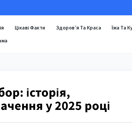
ія
Цікаві Факти
Здоров’я Та Краса
Їжа Та К
ама
ор: історія,
начення у 2025 році