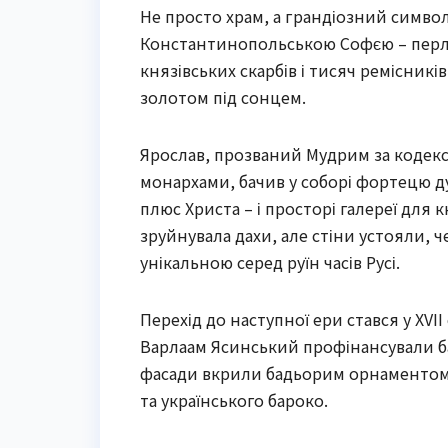
Не просто храм, а грандіозний симво
Константинопольською Софєю – перли
князівських скарбів і тисяч ремісникі
золотом під сонцем.
Ярослав, прозваний Мудрим за кодекс
монархами, бачив у соборі фортецю ду
плюс Христа – і просторі галереї для 
зруйнувала дахи, але стіни устояли, 
унікальною серед руїн часів Русі.
Перехід до наступної ери стався у XVI
Варлаам Ясинський профінансували ба
фасади вкрили бадьорим орнаментом –
та українського бароко.