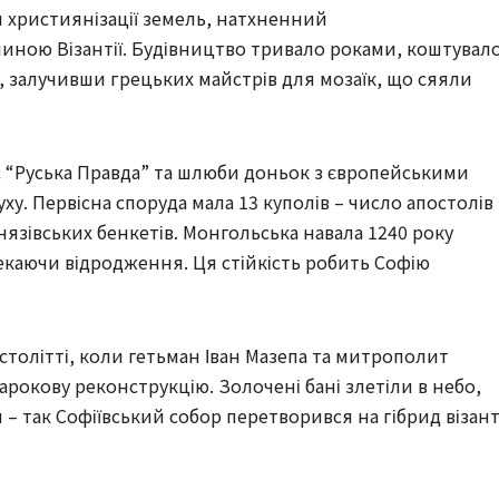
л християнізації земель, натхненний
ною Візантії. Будівництво тривало роками, коштувал
в, залучивши грецьких майстрів для мозаїк, що сяяли
 “Руська Правда” та шлюби доньок з європейськими
ху. Первісна споруда мала 13 куполів – число апостолів
князівських бенкетів. Монгольська навала 1240 року
чекаючи відродження. Ця стійкість робить Софію
I столітті, коли гетьман Іван Мазепа та митрополит
рокову реконструкцію. Золочені бані злетіли в небо,
 так Софіївський собор перетворився на гібрид візант