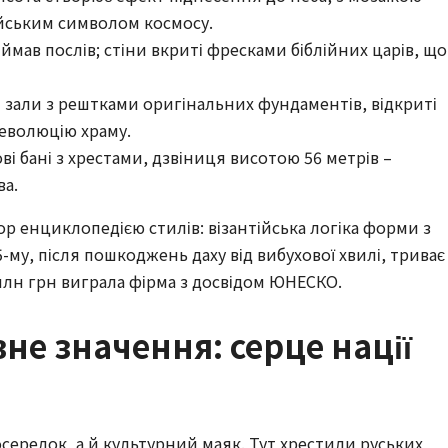
тійським символом космосу.
ймав послів; стіни вкриті фресками біблійних царів, що
 зали з рештками оригінальних фундаментів, відкриті
 еволюцію храму.
і бані з хрестами, дзвіниця висотою 56 метрів –
ва.
р енциклопедією стилів: візантійська логіка форми з
-му, після пошкоджень даху від вибухової хвилі, триває
 млн грн виграла фірма з досвідом ЮНЕСКО.
вне значення: серце нації
осередок, а й культурний маяк. Тут хрестили руських