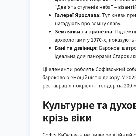
“Дев’ять ступенів неба” – візан
Галереї Ярослава:
Тут князь при
нагадують про земну славу.
Землянки та трапезна:
Підземні
археологами у 1970-х, показують
Бані та дзвіниця:
Барокові шатров
ідеальна для панорами Старокиє
Ці елементи роблять Софіївський собо
бароковою емоційністю декору. У 2025
реставрація покрівлі – тендер на 200
Культурне та духо
крізь віки
Софія Київська – не лише релігійний 