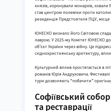
князів, коронували монархів, ховали Я
став центром полеміки проти католици
резиденція Предстоятеля ПЦУ, місце 
ЮНЕСКО визнало його Світовою спадщ
лаврою. У 2025-му Комітет ЮНЕСКО до
об’єкт України через війну. Це підкр
східнохристиянську архітектуру, впл
Культурний вплив простягається в літе
романів Юрія Андруховича. Фестивалі 
тури дозволяють “побачити” оригінал
Софіївський собор
та реставрації