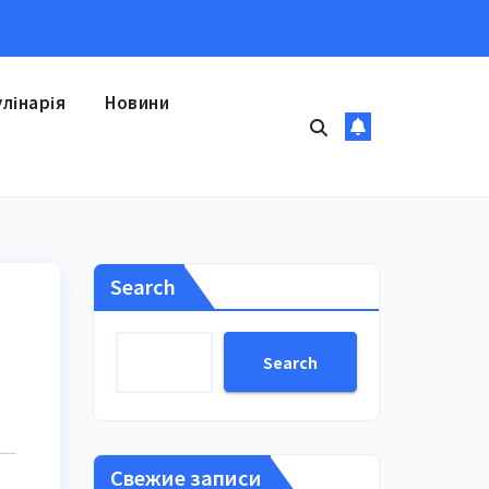
улінарія
Новини
Search
Search
Свежие записи