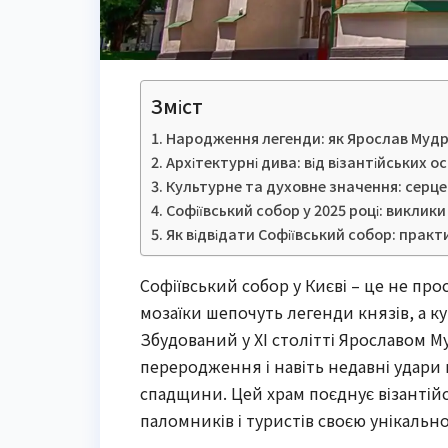
Зміст
Народження легенди: як Ярослав Мудри
Архітектурні дива: від візантійських 
Культурне та духовне значення: серце н
Софіївський собор у 2025 році: виклики
Як відвідати Софіївський собор: практ
Софіївський собор у Києві – це не про
мозаїки шепочуть легенди князів, а 
Збудований у XI столітті Ярославом М
переродження і навіть недавні удари 
спадщини. Цей храм поєднує візантій
паломників і туристів своєю унікаль