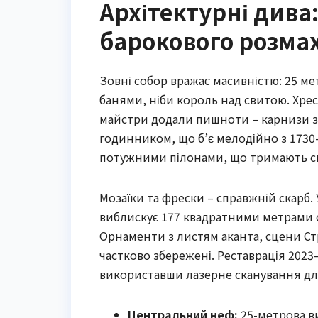
Архітектурні дива:
барокового розма
Зовні собор вражає масивністю: 25 м
банями, ніби король над свитою. Хрес
майстри додали пишноти – карнизи з 
годинником, що б’є мелодійно з 1730-х
потужними пілонами, що тримають ск
Мозаїки та фрески – справжній скарб.
виблискує 177 квадратними метрами см
Орнаменти з листям аканта, сцени Стр
частково збережені. Реставрація 2023
використавши лазерне сканування для
Центральний неф:
25-метрова ви