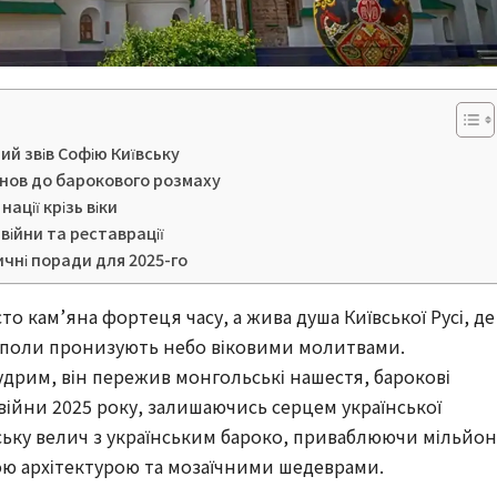
й звів Софію Київську
основ до барокового розмаху
ації крізь віки
 війни та реставрації
ичні поради для 2025-го
сто кам’яна фортеця часу, а жива душа Київської Русі, де
куполи пронизують небо віковими молитвами.
удрим, він пережив монгольські нашестя, барокові
війни 2025 року, залишаючись серцем української
ську велич з українським бароко, приваблюючи мільйо
ною архітектурою та мозаїчними шедеврами.