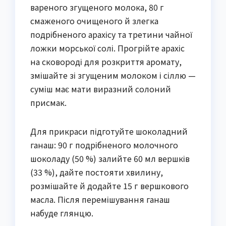
вареного згущеного молока, 80 г
смаженого очищеного й злегка
подрібненого арахісу та третини чайної
ложки морської солі. Прогрійте арахіс
на сковороді для розкриття аромату,
змішайте зі згущеним молоком і сіллю —
суміш має мати виразний солоний
присмак.
Для прикраси підготуйте шоколадний
ганаш: 90 г подрібненого молочного
шоколаду (50 %) залийте 60 мл вершків
(33 %), дайте постояти хвилину,
розмішайте й додайте 15 г вершкового
масла. Після перемішування ганаш
набуде глянцю.