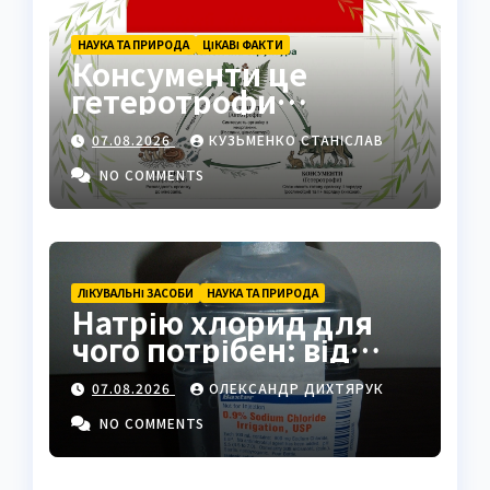
НАУКА ТА ПРИРОДА
ЦІКАВІ ФАКТИ
Консументи це
гетеротрофи
екосистеми
07.08.2026
КУЗЬМЕНКО СТАНІСЛАВ
NO COMMENTS
ЛІКУВАЛЬНІ ЗАСОБИ
НАУКА ТА ПРИРОДА
Натрію хлорид для
чого потрібен: від
фізрозчину до
07.08.2026
ОЛЕКСАНДР ДИХТЯРУК
промисловості
NO COMMENTS