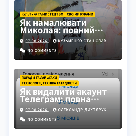
КУЛЬТУРА ТА МИСТЕЦТВО
СВОЇМИ РУКАМИ
Як намалювати
Миколая: повний
покроковий гайд з
07.08.2026
КУЗЬМЕНКО СТАНІСЛАВ
секретами майстрів
NO COMMENTS
ПОРАДИ ТА ЛАЙФХАКИ
ТЕХНОЛОГІЇ, ТЕХНІКА ТА ГАДЖЕТИ
Як видалити акаунт
Телеграм: повна
інструкція на 2026 рік
07.08.2026
ОЛЕКСАНДР ДИХТЯРУК
NO COMMENTS