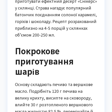
приготувати ефектний десерт «Снікерс»
у склянці. Страва нагадує популярний
батончик поєднанням солоної карамелі,
горіхів і шоколаду. Рецепт розрахований
приблизно на 4-5 порцій у склянках
об’ємом 200-250 мл.
Покрокове
приготування
шарів
Основу складають печиво та вершкове
масло. Подрібніть 120 г печива на
велику крихту, висипте на сковороду,
влийте 30 г розтопленого вершкового
масла жирністю 82,5 %, перемішайте й