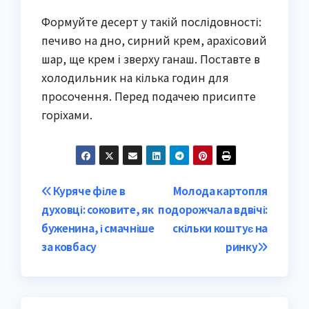
Формуйте десерт у такій послідовності:
печиво на дно, сирний крем, арахісовий
шар, ще крем і зверху ганаш. Поставте в
холодильник на кілька годин для
просочення. Перед подачею присипте
горіхами.
Post
Куряче філе в
Молода картопля
духовці: соковите, як
подорожчала вдвічі:
navigation
буженина, і смачніше
скільки коштує на
за ковбасу
ринку