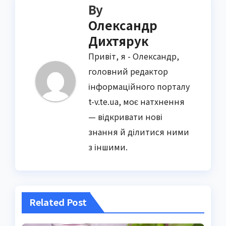
By
Олександр
Дихтярук
Привіт, я - Олександр,
головний редактор
інформаційного порталу
t-v.te.ua, моє натхнення
— відкривати нові
знання й ділитися ними
з іншими.
Related Post