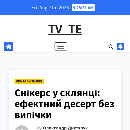
Skip
Fri. Aug 7th, 2026
9:28:32 AM
to
content
TV_TE
ЇЖА ТА КУЛІНАРІЯ
Снікерс у склянці:
ефектний десерт без
випічки
By
Олександр Дихтярук