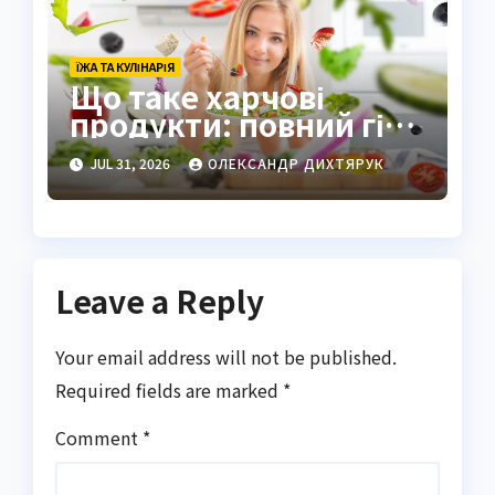
ЇЖА ТА КУЛІНАРІЯ
Що таке харчові
продукти: повний гід
по визначенню та
JUL 31, 2026
ОЛЕКСАНДР ДИХТЯРУК
видам
Leave a Reply
Your email address will not be published.
Required fields are marked
*
Comment
*