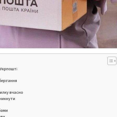
 Укрпошті
берігання
силку вчасно
уникнути
бами
иви