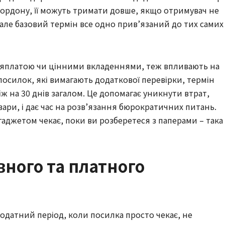
кордону, її можуть тримати довше, якщо отримувач не
ле базовий термін все одно прив’язаний до тих самих
сляплатою чи цінними вкладеннями, теж впливають на
осилок, які вимагають додаткової перевірки, термін
ж на 30 днів загалом. Це допомагає уникнути втрат,
ари, і дає час на розв’язання бюрократичних питань.
 гаджетом чекає, поки ви розберетеся з паперами – така
ного та платного
одатний період, коли посилка просто чекає, не