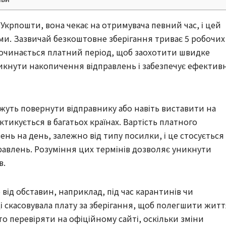
Укрпошти, вона чекає на отримувача певний час, і цей
ми. Зазвичай безкоштовне зберігання триває 5 робочих
 починається платний період, щоб заохотити швидке
икнути накопичення відправлень і забезпечує ефектив
ожуть повернути відправнику або навіть виставити на
актикується в багатьох країнах. Вартість платного
ень на день, залежно від типу посилки, і це стосується
правлень. Розуміння цих термінів дозволяє уникнути
в.
ід обставин, наприклад, під час карантинів чи
і скасовувала плату за зберігання, щоб полегшити житт
то перевіряти на офіційному сайті, оскільки зміни