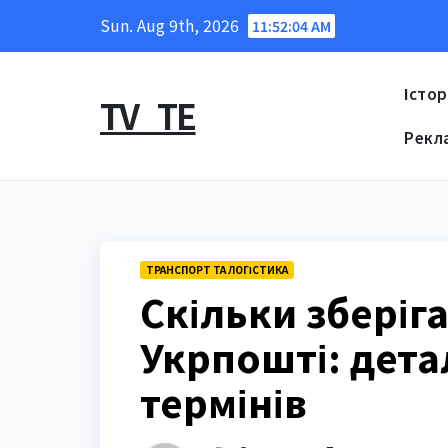
Skip
Sun. Aug 9th, 2026
11:52:06 AM
to
content
Істор
TV_TE
Рекл
ТРАНСПОРТ ТА ЛОГІСТИКА
Скільки зберіг
Укрпошті: дета
термінів