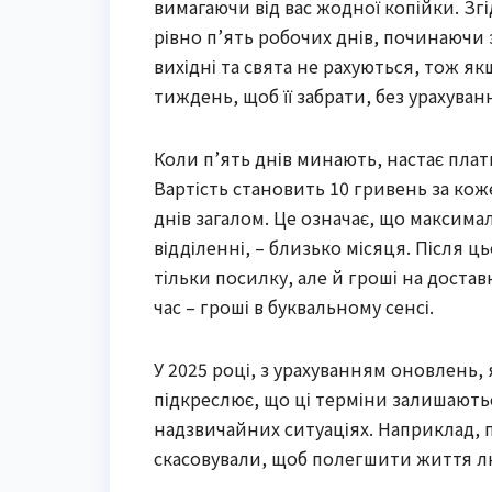
вимагаючи від вас жодної копійки. З
рівно п’ять робочих днів, починаючи з
вихідні та свята не рахуються, тож я
тиждень, щоб її забрати, без урахуванн
Коли п’ять днів минають, настає плат
Вартість становить 10 гривень за кож
днів загалом. Це означає, що максим
відділенні, – близько місяця. Після ц
тільки посилку, але й гроші на достав
час – гроші в буквальному сенсі.
У 2025 році, з урахуванням оновлень,
підкреслює, що ці терміни залишають
надзвичайних ситуаціях. Наприклад, п
скасовували, щоб полегшити життя лю