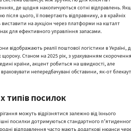
леннях, де щодня накопичуються сотні відправлень. Як
 після цього, її повертають відправнику, а в крайніх
ь виставити на аукціон через платформи на кшталт
аїнах для ефективного управління запасами.
ни відображають реалії поштової логістики в Україні, д
щороку. Станом на 2025 рік, з урахуванням скороченн
едині країни, акцент робиться на швидкості, але
 враховувати непередбачувані обставини, як-от блекау
их типів посилок
ерігання можуть відрізнятися залежно від їхнього
трішні посилки дотримуються стандартного п’ятиденно
ародні відправлення часто мають додаткові нюанси чер