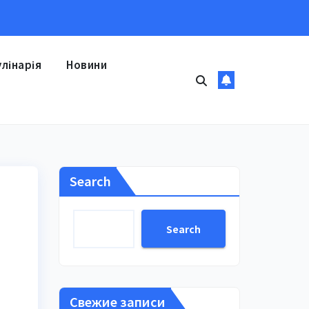
улінарія
Новини
Search
Search
Свежие записи