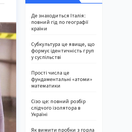
Де знаходиться Італія:
повний гід по географії
країни
Субкультура це явище, що
формує ідентичність груп
у суспільстві
Прості числа це
фундаментальні «атоми»
математики
Сізо це: повний розбір
слідчого ізолятора в
Україні
Як вимити пробки з горла