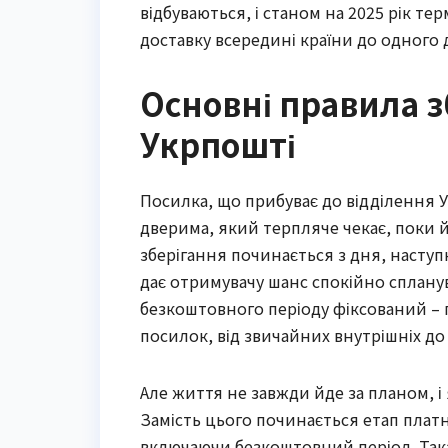
відбуваються, і станом на 2025 рік т
доставку всередині країни до одного 
Основні правила з
Укрпошті
Посилка, що прибуває до відділення Ук
дверима, який терпляче чекає, поки 
зберігання починається з дня, наступ
дає отримувачу шанс спокійно спланув
безкоштовного періоду фіксований – п’
посилок, від звичайних внутрішніх д
Але життя не завжди йде за планом, і
Замість цього починається етап платн
включаючи безкоштовний період. Така 