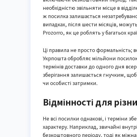
необхідністю звільняти місце в відді
ж посилка залишається незатребуваною
випадках, після шести місяців, можут
Prozorro, як це роблять у багатьох кр
Ці правила не просто формальність; во
Укрпошта обробляє мільйони посилок 
термінів доставки до одного дня всер
зберігання залишається гнучким, щоб
чи особисті затримки.
Відмінності для різн
Не всі посилки однакові, і терміни зб
характеру. Наприклад, звичайні вну
безкоштовного періоду, тоді як міжн