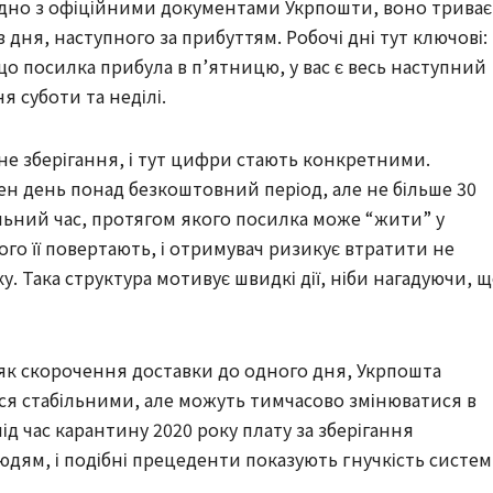
гідно з офіційними документами Укрпошти, воно триває
 дня, наступного за прибуттям. Робочі дні тут ключові:
кщо посилка прибула в п’ятницю, у вас є весь наступний
я суботи та неділі.
не зберігання, і тут цифри стають конкретними.
ен день понад безкоштовний період, але не більше 30
альний час, протягом якого посилка може “жити” у
ього її повертають, і отримувач ризикує втратити не
ку. Така структура мотивує швидкі дії, ніби нагадуючи, 
 як скорочення доставки до одного дня, Укрпошта
ся стабільними, але можуть тимчасово змінюватися в
ід час карантину 2020 року плату за зберігання
дям, і подібні прецеденти показують гнучкість систем