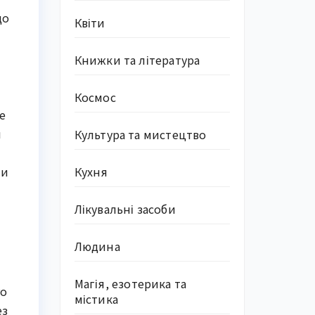
що
Квіти
Книжки та література
Космос
е
я
Культура та мистецтво
Кухня
ти
Лікувальні засоби
Людина
Магія, езотерика та
го
містика
ез