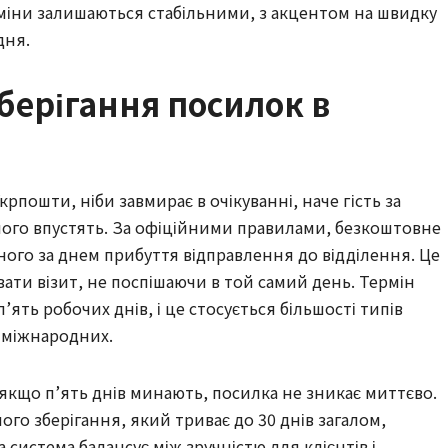
ерміни залишаються стабільними, з акцентом на швидку
дня.
берігання посилок в
рпошти, ніби завмирає в очікуванні, наче гість за
його впустять. За офіційними правилами, безкоштовне
ного за днем прибуття відправлення до відділення. Це
ати візит, не поспішаючи в той самий день. Термін
ять робочих днів, і це стосується більшості типів
о міжнародних.
 якщо п’ять днів минають, посилка не зникає миттєво.
ого зберігання, який триває до 30 днів загалом,
система балансує між зручністю для клієнтів і