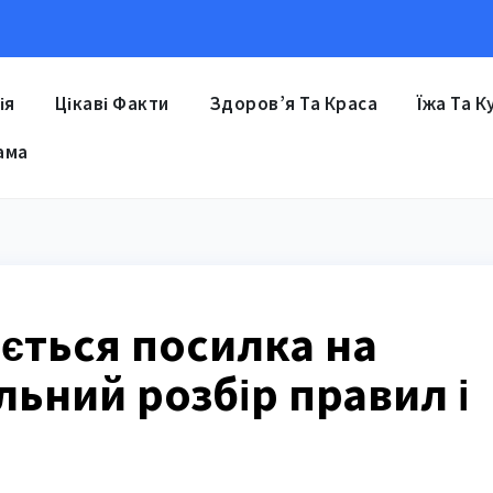
ія
Цікаві Факти
Здоров’я Та Краса
Їжа Та К
ама
ається посилка на
льний розбір правил і