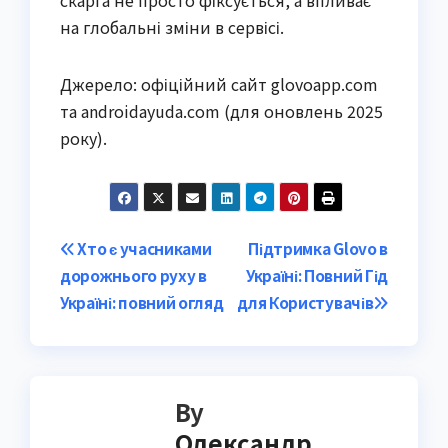
скарга не просто фіксується, а впливає
на глобальні зміни в сервісі.
Джерело: офіційний сайт glovoapp.com
та androidayuda.com (для оновлень 2025
року).
Post
Хто є учасниками
Підтримка Glovo в
дорожнього руху в
Україні: Повний Гід
navigation
Україні: повний огляд
для Користувачів
By
Олександр