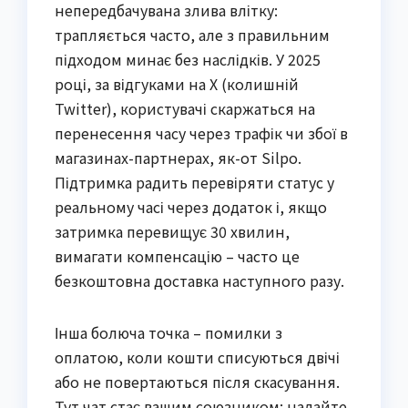
непередбачувана злива влітку:
трапляється часто, але з правильним
підходом минає без наслідків. У 2025
році, за відгуками на X (колишній
Twitter), користувачі скаржаться на
перенесення часу через трафік чи збої в
магазинах-партнерах, як-от Silpo.
Підтримка радить перевіряти статус у
реальному часі через додаток і, якщо
затримка перевищує 30 хвилин,
вимагати компенсацію – часто це
безкоштовна доставка наступного разу.
Інша болюча точка – помилки з
оплатою, коли кошти списуються двічі
або не повертаються після скасування.
Тут чат стає вашим союзником: надайте