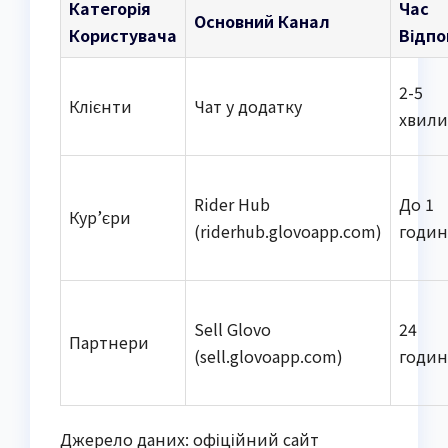
Категорія
Час
Основний Канал
Користувача
Відпо
2-5
Клієнти
Чат у додатку
хвил
Rider Hub
До 1
Кур’єри
(riderhub.glovoapp.com)
годи
Sell Glovo
24
Партнери
(sell.glovoapp.com)
годи
Джерело даних: офіційний сайт