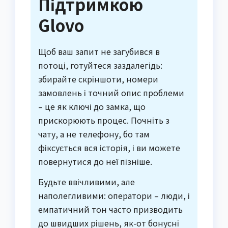
Підтримкою
Glovo
Щоб ваш запит не загубився в
потоці, готуйтеся заздалегідь:
збирайте скріншоти, номери
замовлень і точний опис проблеми
– це як ключі до замка, що
прискорюють процес. Почніть з
чату, а не телефону, бо там
фіксується вся історія, і ви можете
повернутися до неї пізніше.
Будьте ввічливими, але
наполегливими: оператори – люди, і
емпатичний тон часто призводить
до швидших рішень, як-от бонусні