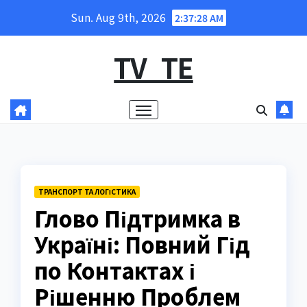
Skip
Sun. Aug 9th, 2026
2:37:29 AM
to
content
TV_TE
ТРАНСПОРТ ТА ЛОГІСТИКА
Глово Підтримка в
Україні: Повний Гід
по Контактах і
Рішенню Проблем