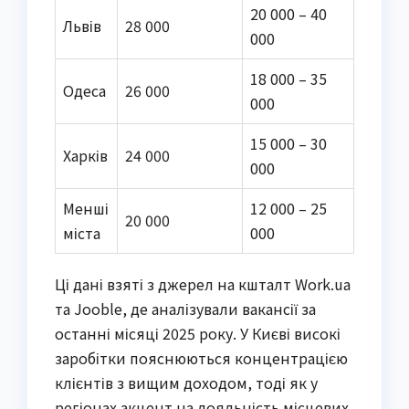
20 000 – 40
Львів
28 000
000
18 000 – 35
Одеса
26 000
000
15 000 – 30
Харків
24 000
000
Менші
12 000 – 25
20 000
міста
000
Ці дані взяті з джерел на кшталт Work.ua
та Jooble, де аналізували вакансії за
останні місяці 2025 року. У Києві високі
заробітки пояснюються концентрацією
клієнтів з вищим доходом, тоді як у
регіонах акцент на лояльність місцевих.