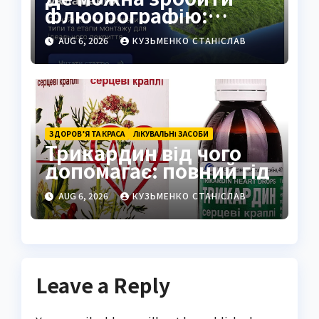
флюорографію:
повний гід для
AUG 6, 2026
КУЗЬМЕНКО СТАНІСЛАВ
українців
ЗДОРОВ’Я ТА КРАСА
ЛІКУВАЛЬНІ ЗАСОБИ
Трикардин від чого
допомагає: повний гід
AUG 6, 2026
КУЗЬМЕНКО СТАНІСЛАВ
Leave a Reply