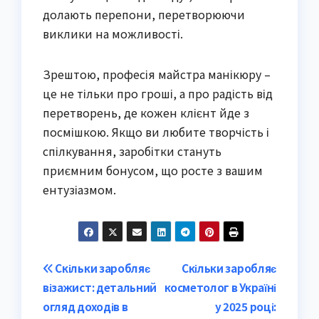
долають перепони, перетворюючи
виклики на можливості.
Зрештою, професія майстра манікюру –
це не тільки про гроші, а про радість від
перетворень, де кожен клієнт йде з
посмішкою. Якщо ви любите творчість і
спілкування, заробітки стануть
приємним бонусом, що росте з вашим
ентузіазмом.
Post
Скільки заробляє
Скільки заробляє
візажист: детальний
косметолог в Україні
navigation
огляд доходів в
у 2025 році: