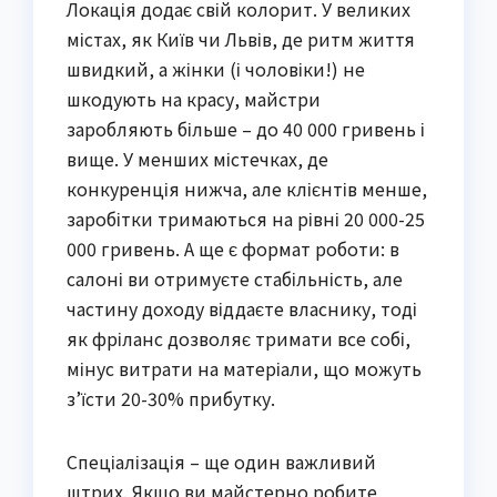
Локація додає свій колорит. У великих
містах, як Київ чи Львів, де ритм життя
швидкий, а жінки (і чоловіки!) не
шкодують на красу, майстри
заробляють більше – до 40 000 гривень і
вище. У менших містечках, де
конкуренція нижча, але клієнтів менше,
заробітки тримаються на рівні 20 000-25
000 гривень. А ще є формат роботи: в
салоні ви отримуєте стабільність, але
частину доходу віддаєте власнику, тоді
як фріланс дозволяє тримати все собі,
мінус витрати на матеріали, що можуть
з’їсти 20-30% прибутку.
Спеціалізація – ще один важливий
штрих. Якщо ви майстерно робите