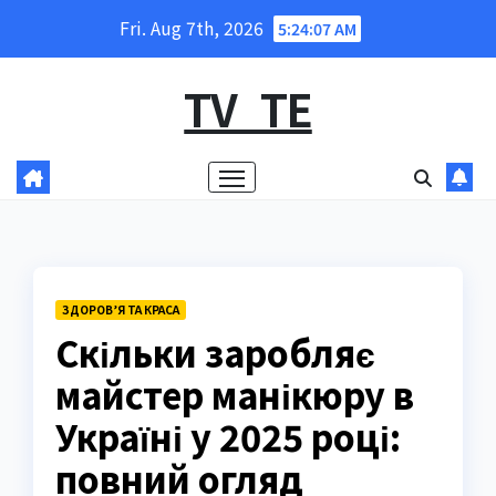
Skip
Fri. Aug 7th, 2026
5:24:08 AM
to
content
TV_TE
ЗДОРОВ’Я ТА КРАСА
Скільки заробляє
майстер манікюру в
Україні у 2025 році:
повний огляд