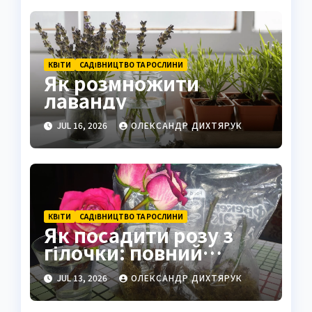
КВІТИ
САДІВНИЦТВО ТА РОСЛИНИ
Як розмножити
лаванду
JUL 16, 2026
ОЛЕКСАНДР ДИХТЯРУК
КВІТИ
САДІВНИЦТВО ТА РОСЛИНИ
Як посадити розу з
гілочки: повний
посібник з укорінення
JUL 13, 2026
ОЛЕКСАНДР ДИХТЯРУК