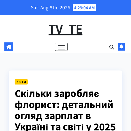
Skip
Sat. Aug 8th, 2026
4:29:05 AM
to
content
TV_TE
КВІТИ
Скільки заробляє
флорист: детальний
огляд зарплат в
Україні та світі у 2025