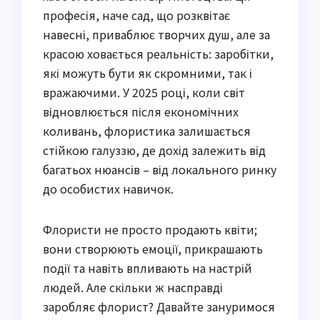
професія, наче сад, що розквітає
навесні, приваблює творчих душ, але за
красою ховається реальність: заробітки,
які можуть бути як скромними, так і
вражаючими. У 2025 році, коли світ
відновлюється після економічних
коливань, флористика залишається
стійкою галуззю, де дохід залежить від
багатьох нюансів – від локального ринку
до особистих навичок.
Флористи не просто продають квіти;
вони створюють емоції, прикрашають
події та навіть впливають на настрій
людей. Але скільки ж насправді
заробляє флорист? Давайте зануримося