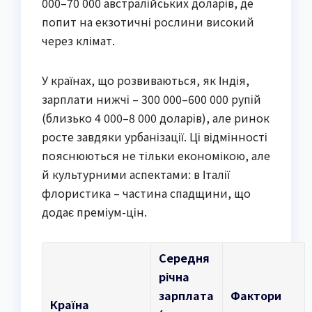
000–70 000 австралійських доларів, де
попит на екзотичні рослини високий
через клімат.
У країнах, що розвиваються, як Індія,
зарплати нижчі – 300 000–600 000 рупій
(близько 4 000–8 000 доларів), але ринок
росте завдяки урбанізації. Ці відмінності
пояснюються не тільки економікою, але
й культурними аспектами: в Італії
флористика – частина спадщини, що
додає преміум-цін.
Середня
річна
зарплата
Фактори
Країна