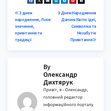
Post
З днем
З Днем Народження
народження, Лілія:
Дівчині Квіти: Ідеї,
navigation
значення,
Символіка та
привітання та
Незабутні
традиції
Привітання
By
Олександр
Дихтярук
Привіт, я - Олександр,
головний редактор
інформаційного порталу