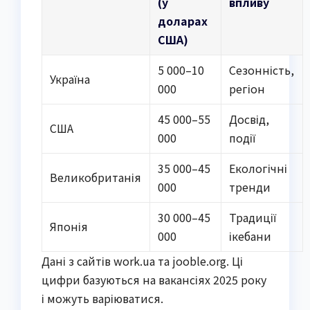
(у
впливу
доларах
США)
5 000–10
Сезонність,
Україна
000
регіон
45 000–55
Досвід,
США
000
події
35 000–45
Екологічні
Великобританія
000
тренди
30 000–45
Традиції
Японія
000
ікебани
Дані з сайтів work.ua та jooble.org. Ці
цифри базуються на вакансіях 2025 року
і можуть варіюватися.