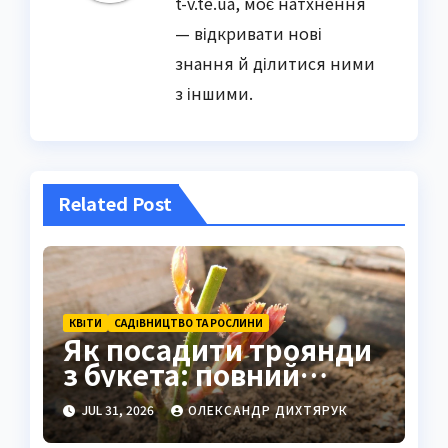
t-v.te.ua, моє натхнення
— відкривати нові
знання й ділитися ними
з іншими.
Related Post
КВІТИ
САДІВНИЦТВО ТА РОСЛИНИ
Як посадити троянди
з букета: повний
посібник з укорінення
JUL 31, 2026
ОЛЕКСАНДР ДИХТЯРУК
живців