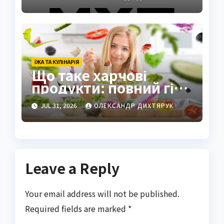
агротехнологічної
компанії України
ЇЖА ТА КУЛІНАРІЯ
Що таке харчові
продукти: повний гід
по визначенню та
JUL 31, 2026
ОЛЕКСАНДР ДИХТЯРУК
видам
Leave a Reply
Your email address will not be published.
Required fields are marked
*