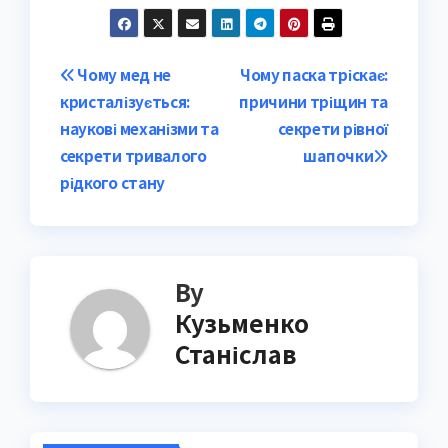
Post
Чому мед не
Чому паска тріскає:
кристалізується:
причини тріщин та
navigation
наукові механізми та
секрети рівної
секрети тривалого
шапочки
рідкого стану
By
Кузьменко
Станіслав