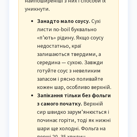
найпоширеніші з них і способи їх
уникнути.
Занадто мало соусу.
Сухі
листи no-boil буквально
«п’ють» рідину. Якщо соусу
недостатньо, краї
залишаються твердими, а
середина — сухою. Завжди
готуйте соус з невеликим
запасом і рясно поливайте
кожен шар, особливо верхній.
Запікання тільки без фольги
з самого початку.
Верхній
сир швидко зарум’янюється і
починає горіти, тоді як нижні
шари ще холодні. Фольга на
перші 20–35 хвилин —