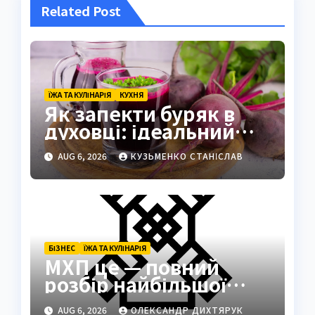
Related Post
ЇЖА ТА КУЛІНАРІЯ
КУХНЯ
Як запекти буряк в
духовці: ідеальний
спосіб зберегти смак
AUG 6, 2026
КУЗЬМЕНКО СТАНІСЛАВ
БІЗНЕС
ЇЖА ТА КУЛІНАРІЯ
МХП це — повний
розбір найбільшої
кулінарної та
AUG 6, 2026
ОЛЕКСАНДР ДИХТЯРУК