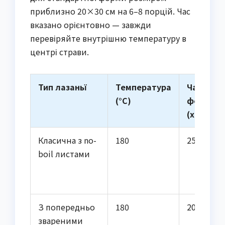
приблизно 20×30 см на 6–8 порцій. Час
вказано орієнтовно — завжди
перевіряйте внутрішню температуру в
центрі страви.
Тип лазаньї
Температура
Час під
(°C)
фольгою
(хв)
Класична з no-
180
25–35
boil листами
З попередньо
180
20–30
звареними