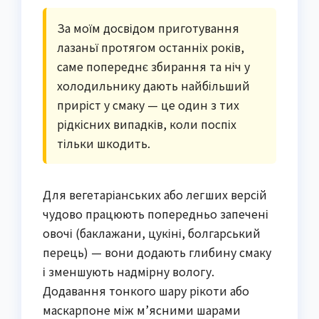
За моїм досвідом приготування
лазаньї протягом останніх років,
саме попереднє збирання та ніч у
холодильнику дають найбільший
приріст у смаку — це один з тих
рідкісних випадків, коли поспіх
тільки шкодить.
Для вегетаріанських або легших версій
чудово працюють попередньо запечені
овочі (баклажани, цукіні, болгарський
перець) — вони додають глибину смаку
і зменшують надмірну вологу.
Додавання тонкого шару рікоти або
маскарпоне між м’ясними шарами