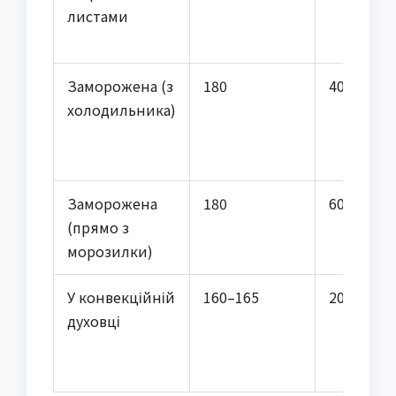
листами
Заморожена (з
180
40–55
холодильника)
Заморожена
180
60–80
(прямо з
морозилки)
У конвекційній
160–165
20–30
духовці