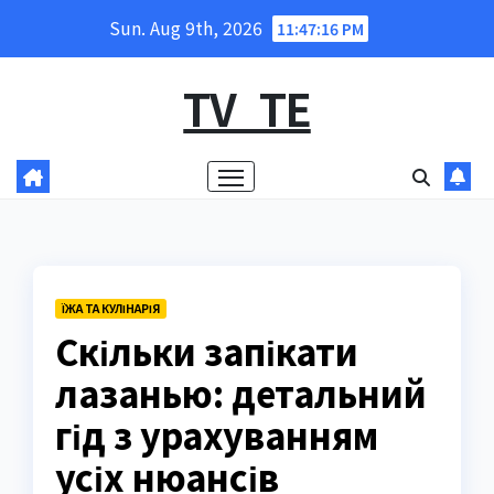
Skip
Sun. Aug 9th, 2026
11:47:18 PM
to
content
TV_TE
ЇЖА ТА КУЛІНАРІЯ
Скільки запікати
лазанью: детальний
гід з урахуванням
усіх нюансів