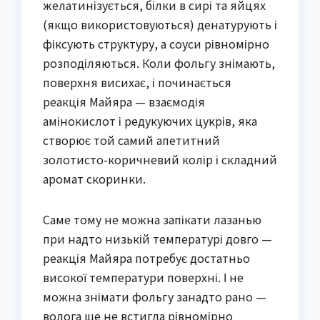
желатинізується, білки в сирі та яйцях
(якщо використовуються) денатурують і
фіксують структуру, а соуси рівномірно
розподіляються. Коли фольгу знімають,
поверхня висихає, і починається
реакція Майяра — взаємодія
амінокислот і редукуючих цукрів, яка
створює той самий апетитний
золотисто-коричневий колір і складний
аромат скоринки.
Саме тому не можна запікати лазанью
при надто низькій температурі довго —
реакція Майяра потребує достатньо
високої температури поверхні. І не
можна знімати фольгу занадто рано —
волога ще не встигла рівномірно