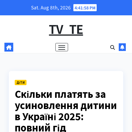
Skip
Sat. Aug 8th, 2026
4:41:59 PM
to
content
TV_TE
ДІТИ
Скільки платять за
усиновлення дитини
в Україні 2025:
повний гід