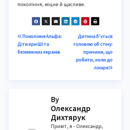
покоління, міцне й щасливе.
Post
Покоління Альфа:
Дитина б’ється
Діти ери ШІ та
головою об стіну:
navigation
безмежних екранів
причини, що
робити, коли до
лікаря
By
Олександр
Дихтярук
Привіт, я - Олександр,