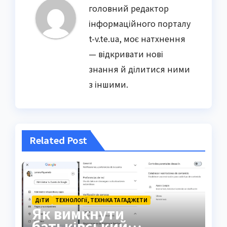
головний редактор
інформаційного порталу
t-v.te.ua, моє натхнення
— відкривати нові
знання й ділитися ними
з іншими.
Related Post
ДІТИ
ТЕХНОЛОГІЇ, ТЕХНІКА ТА ГАДЖЕТИ
Як вимкнути
батьківський