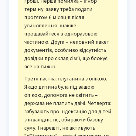
гроші. Перша помилка – ігнор
терміну: заяву треба подати
протягом 6 місяців після
усиновлення, інакше
прощавайтеся з одноразовою
частиною. Друга – неповний пакет
документів, особливо відсутність
довідки про склад сім’ї, що блокує
все на тижні.
Третя пастка: плутанина з опікою.
Якщо дитина була під вашою
опікою, допомога не світить –
держава не платить двічі. Четверта:
забувають про індексацію для дітей
з інвалідністю, обираючи базову
суму. І нарешті, не активують
“єПідтримку” – гроші зависають на