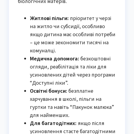
біологічних матерів.
Житлові пільги:
пріоритет у черзі
на житло чи субсидії, особливо
якщо дитина має особливі потреби
– це може зекономити тисячі на
комуналці.
Медична допомога:
безкоштовні
огляди, реабілітація та ліки для
усиновлених дітей через програми
“Доступні ліки”.
Освітні бонуси:
безплатне
харчування в школі, пільги на
гуртки та навіть “Пакунок малюка”
для найменших.
Для багатодітних:
якщо після
усиновлення стаєте багатодітними