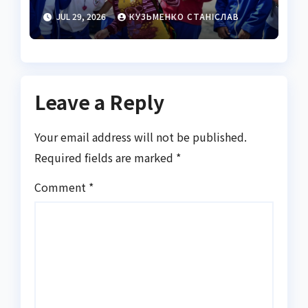
періоду: глибокий
JUL 29, 2026
КУЗЬМЕНКО СТАНІСЛАВ
розбір трансформацій
Leave a Reply
Your email address will not be published.
Required fields are marked
*
Comment
*