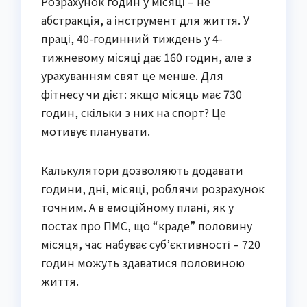
Розрахунок годин у місяці – не
абстракція, а інструмент для життя. У
праці, 40-годинний тиждень у 4-
тижневому місяці дає 160 годин, але з
урахуванням свят це менше. Для
фітнесу чи дієт: якщо місяць має 730
годин, скільки з них на спорт? Це
мотивує планувати.
Калькулятори дозволяють додавати
години, дні, місяці, роблячи розрахунок
точним. А в емоційному плані, як у
постах про ПМС, що “краде” половину
місяця, час набуває суб’єктивності – 720
годин можуть здаватися половиною
життя.