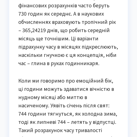
фінансових розрахунків часто беруть
730 годин як середнє. А в наукових
обчисленнях враховують тропічний рік
– 365,24219 днів, що робить середній
місяць ще точнішим. Ці варіанти
підрахунку часу в місяцях підкреслюють,
наскільки гнучкою є ця концепція, ніби
час – глина в руках годинникаря.
Коли ми говоримо про емоційний бік,
ці години можуть здаватися вічністю в
нудному місяці або миттю в
насиченому. Уявіть січень після свят:
744 години тягнуться, як холодна зима,
тоді як липневі 744 – летять у відпустці.
Такий розрахунок часу тривалості