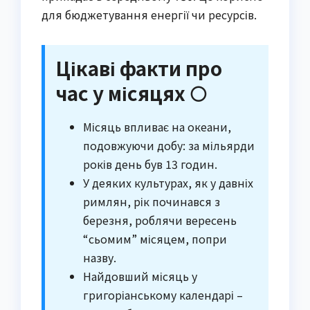
для бюджетування енергії чи ресурсів.
Цікаві факти про
час у місяцях 🌕
Місяць впливає на океани,
подовжуючи добу: за мільярди
років день був 13 годин.
У деяких культурах, як у давніх
римлян, рік починався з
березня, роблячи вересень
“сьомим” місяцем, попри
назву.
Найдовший місяць у
григоріанському календарі –