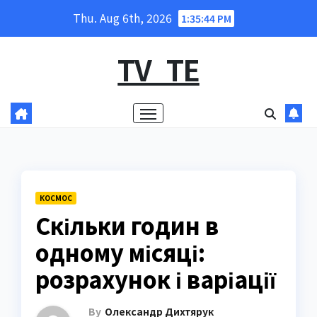
Skip
Thu. Aug 6th, 2026
1:35:45 PM
to
content
TV_TE
КОСМОС
Скільки годин в
одному місяці:
розрахунок і варіації
By
Олександр Дихтярук