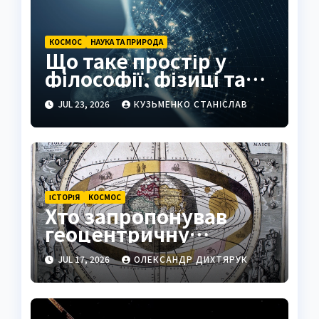
КОСМОС
НАУКА ТА ПРИРОДА
Що таке простір у
філософії, фізиці та
повсякденні
JUL 23, 2026
КУЗЬМЕНКО СТАНІСЛАВ
ІСТОРІЯ
КОСМОС
Хто запропонував
геоцентричну
систему світу та чому
JUL 17, 2026
ОЛЕКСАНДР ДИХТЯРУК
вона панувала
століттями