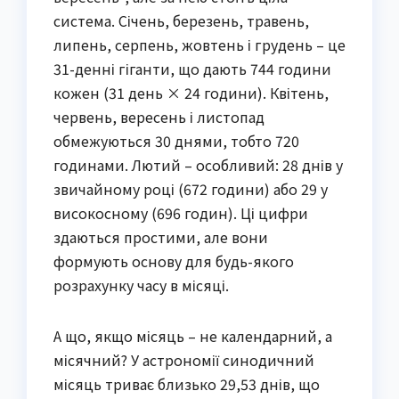
система. Січень, березень, травень,
липень, серпень, жовтень і грудень – це
31-денні гіганти, що дають 744 години
кожен (31 день × 24 години). Квітень,
червень, вересень і листопад
обмежуються 30 днями, тобто 720
годинами. Лютий – особливий: 28 днів у
звичайному році (672 години) або 29 у
високосному (696 годин). Ці цифри
здаються простими, але вони
формують основу для будь-якого
розрахунку часу в місяці.
А що, якщо місяць – не календарний, а
місячний? У астрономії синодичний
місяць триває близько 29,53 днів, що