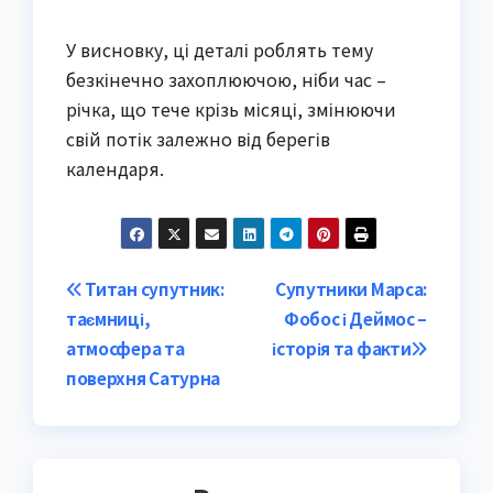
У висновку, ці деталі роблять тему
безкінечно захоплюючою, ніби час –
річка, що тече крізь місяці, змінюючи
свій потік залежно від берегів
календаря.
Post
Титан супутник:
Супутники Марса:
таємниці,
Фобос і Деймос –
navigation
атмосфера та
історія та факти
поверхня Сатурна