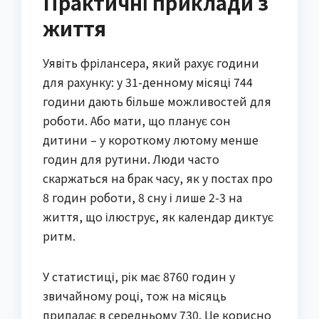
Практичні приклади з
життя
Уявіть фрілансера, який рахує години
для рахунку: у 31-денному місяці 744
години дають більше можливостей для
роботи. Або мати, що планує сон
дитини – у короткому лютому менше
годин для рутини. Люди часто
скаржаться на брак часу, як у постах про
8 годин роботи, 8 сну і лише 2-3 на
життя, що ілюструє, як календар диктує
ритм.
У статистиці, рік має 8760 годин у
звичайному році, тож на місяць
припадає в середньому 730. Це корисно