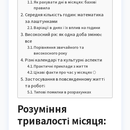
Як рахувати дні в місяцях: базові
правила
Середня кількість годин: математика
за лаштунками
Варіації в днях і їх вплив на години
Високосний рік: як одна доба змінює
все
Порівняння звичайного та
високосного року
Різні календарі та культурні аспекти
Практичні приклади з життя
Цікаві факти про час у місяцях 🌕
Застосування в повсякденному житті
та роботі
Типові помилки в розрахунках
Розуміння
тривалості місяця: