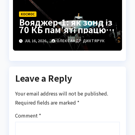
КОСМОС
Вояджер-1: як зонд із
70 КБ пам’яті працює
півстоліття в космосі
JUL 16, 2026
ОЛЕКСАНДР ДИХТЯРУК
Leave a Reply
Your email address will not be published.
Required fields are marked
*
Comment
*