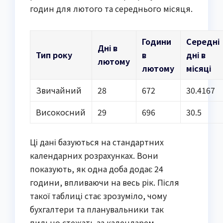
годин для лютого та середнього місяця.
Години
Середні
Дні в
Тип року
в
дні в
лютому
лютому
місяці
Звичайний
28
672
30.4167
Високосний
29
696
30.5
Ці дані базуються на стандартних
календарних розрахунках. Вони
показують, як одна доба додає 24
години, впливаючи на весь рік. Після
такої таблиці стає зрозуміло, чому
бухгалтери та планувальники так
пильно стежать за календарем.