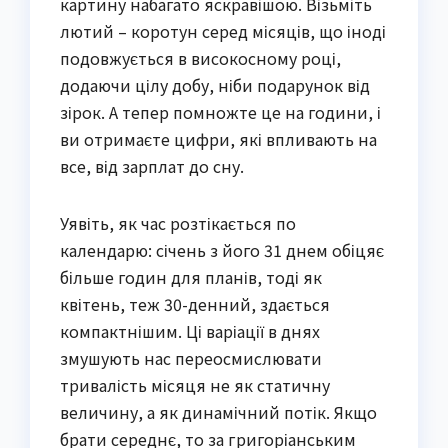
картину набагато яскравішою. Візьміть
лютий – коротун серед місяців, що іноді
подовжується в високосному році,
додаючи цілу добу, ніби подарунок від
зірок. А тепер помножте це на години, і
ви отримаєте цифри, які впливають на
все, від зарплат до сну.
Уявіть, як час розтікається по
календарю: січень з його 31 днем обіцяє
більше годин для планів, тоді як
квітень, теж 30-денний, здається
компактнішим. Ці варіації в днях
змушують нас переосмислювати
тривалість місяця не як статичну
величину, а як динамічний потік. Якщо
брати середнє, то за григоріанським