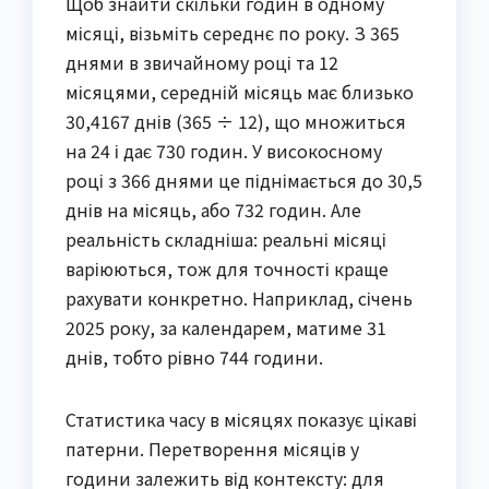
Щоб знайти скільки годин в одному
місяці, візьміть середнє по року. З 365
днями в звичайному році та 12
місяцями, середній місяць має близько
30,4167 днів (365 ÷ 12), що множиться
на 24 і дає 730 годин. У високосному
році з 366 днями це піднімається до 30,5
днів на місяць, або 732 годин. Але
реальність складніша: реальні місяці
варіюються, тож для точності краще
рахувати конкретно. Наприклад, січень
2025 року, за календарем, матиме 31
днів, тобто рівно 744 години.
Статистика часу в місяцях показує цікаві
патерни. Перетворення місяців у
години залежить від контексту: для