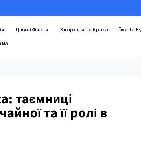
ія
Цікаві Факти
Здоров’я Та Краса
Їжа Та К
ама
а: таємниці
айної та її ролі в