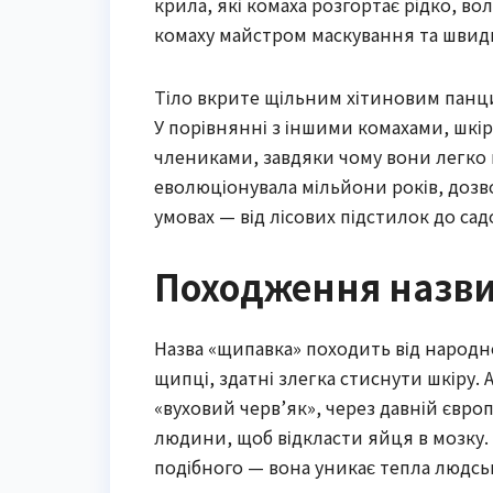
крила, які комаха розгортає рідко, вол
комаху майстром маскування та швидко
Тіло вкрите щільним хітиновим панц
У порівнянні з іншими комахами, шкі
члениками, завдяки чому вони легко 
еволюціонувала мільйони років, доз
умовах — від лісових підстилок до сад
Походження назви
Назва «щипавка» походить від народно
щипці, здатні злегка стиснути шкіру. 
«вуховий черв’як», через давній євро
людини, щоб відкласти яйця в мозку.
подібного — вона уникає тепла людськ