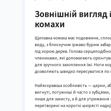
Зовнішній вигляд 
комахи
Щипавка комаха має подовжене, сплощ
виду, з блискучим іржаво-бурим забар
під корою дерев. Голова серцеподібно
члениками, які допомагають орієнтув
для зручного захоплення їжі. Ноги ко
дозволяють швидко пересуватися по 
Найяскравіша особливість — церки, аб
вигнуті, потужніші й часто з зубцями,
лише для захисту, а й для утримання з
перетворені на короткі шкірясті надкр