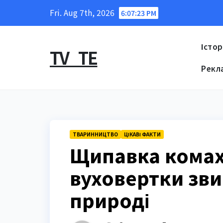
Skip
Fri. Aug 7th, 2026
6:07:23 PM
to
content
Істор
TV_TE
Рекл
ТВАРИННИЦТВО
ЦІКАВІ ФАКТИ
Щипавка комах
вуховертки звич
природі