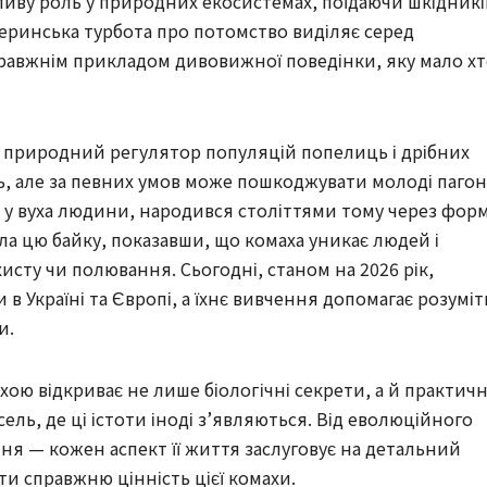
жливу роль у природних екосистемах, поїдаючи шкідникі
атеринська турбота про потомство виділяє серед
равжнім прикладом дивовижної поведінки, яку мало х
як природний регулятор популяцій попелиць і дрібних
ь, але за певних умов може пошкоджувати молоді паго
ає у вуха людини, народився століттями тому через фор
ла цю байку, показавши, що комаха уникає людей і
исту чи полювання. Сьогодні, станом на 2026 рік,
 Україні та Європі, а їхнє вивчення допомагає розуміт
и.
ю відкриває не лише біологічні секрети, а й практичн
сель, де ці істоти іноді з’являються. Від еволюційного
ння — кожен аспект її життя заслуговує на детальний
ти справжню цінність цієї комахи.