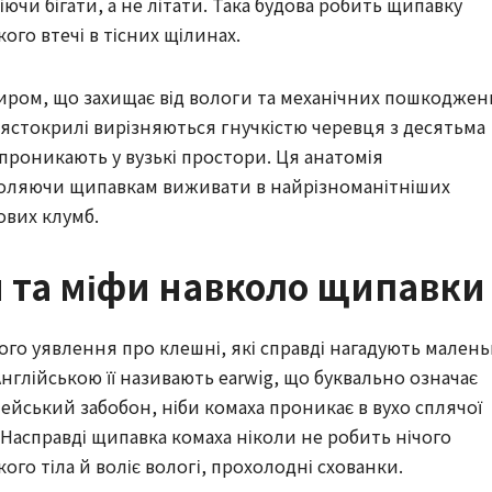
іючи бігати, а не літати. Така будова робить щипавку
го втечі в тісних щілинах.
иром, що захищає від вологи та механічних пошкоджен
рястокрилі вирізняються гнучкістю черевця з десятьма
проникають у вузькі простори. Ця анатомія
воляючи щипавкам виживати в найрізноманітніших
ових клумб.
 та міфи навколо щипавки
го уявлення про клешні, які справді нагадують малень
Англійською її називають earwig, що буквально означає
пейський забобон, ніби комаха проникає в вухо сплячої
 Насправді щипавка комаха ніколи не робить нічого
ого тіла й воліє вологі, прохолодні схованки.