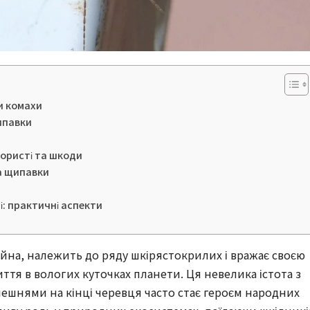
и комахи
ипавки
ористі та шкоди
а щипавки
і: практичні аспекти
айна, належить до ряду шкірястокрилих і вражає своєю
тя в вологих куточках планети. Ця невелика істота з
лешнями на кінці черевця часто стає героєм народних