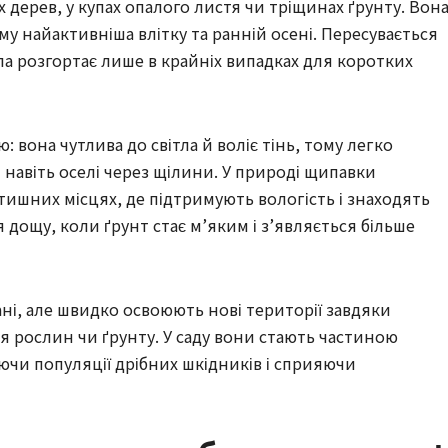
 дерев, у купах опалого листя чи тріщинах ґрунту. Вон
у найактивніша влітку та ранній осені. Пересувається
а розгортає лише в крайніх випадках для коротких
 вона чутлива до світла й воліє тінь, тому легко
и навіть оселі через щілини. У природі щипавки
ишних місцях, де підтримують вологість і знаходять
я дощу, коли ґрунт стає м’яким і з’являється більше
ані, але швидко освоюють нові території завдяки
я рослин чи ґрунту. У саду вони стають частиною
ючи популяції дрібних шкідників і сприяючи