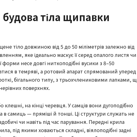
і будова тіла щипавки
ене тіло довжиною від 5 до 50 міліметрів залежно від
вленням, яке ідеально маскує її серед опалого листя чи
ї форми несе довгі ниткоподібні вусики з 8–50
атися в темряві, а ротовий апарат спрямований уперед
роткі, бігального типу, з трьохчлениковими лапками, 
нерівних поверхнях.
о клешні, на кінці черевця. У самців вони дугоподібно
 а в самиць — пряміші й тонші. Ці структури служать не
добичі чи навіть під час парування. Передні крила
ила, під якими ховаються складні, віялоподібні задні