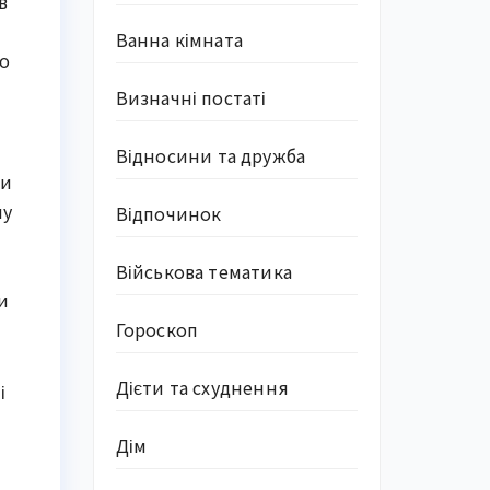
в
Ванна кімната
то
Визначні постаті
Відносини та дружба
ни
му
Відпочинок
Військова тематика
и
Гороскоп
Дієти та схуднення
і
Дім