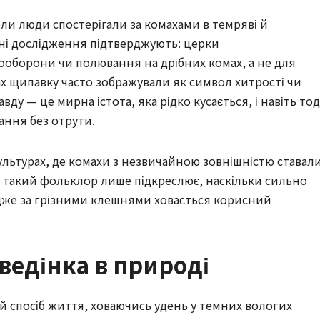
ли люди спостерігали за комахами в темряві й
сні дослідження підтверджують: церки
оборони чи полювання на дрібних комах, а не для
ах щипавку часто зображували як символ хитрості чи
ду — це мирна істота, яка рідко кусається, і навіть тод
ання без отрути.
культурах, де комахи з незвичайною зовнішністю ставал
 такий фольклор лише підкреслює, наскільки сильно
адже за грізними клешнями ховається корисний
оведінка в природі
 спосіб життя, ховаючись удень у темних вологих