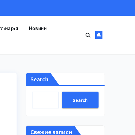
улінарія
Новини
Search
Search
Свежие записи