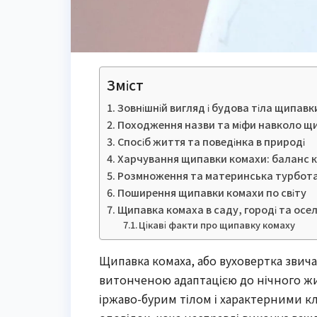
Зміст
Зовнішній вигляд і будова тіла щипавк
Походження назви та міфи навколо щ
Спосіб життя та поведінка в природі
Харчування щипавки комахи: баланс к
Розмноження та материнська турбот
Поширення щипавки комахи по світу
Щипавка комаха в саду, городі та осел
Цікаві факти про щипавку комаху
Щипавка комаха, або вуховертка звич
витонченою адаптацією до нічного жит
іржаво-бурим тілом і характерними к