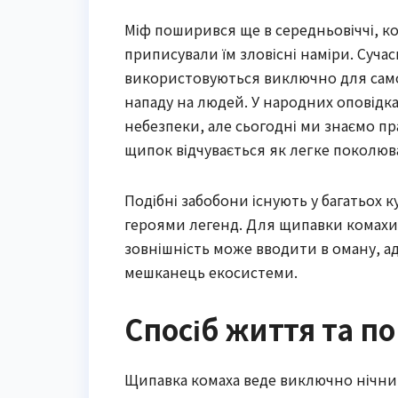
Міф поширився ще в середньовіччі, ко
приписували їм зловісні наміри. Суча
використовуються виключно для само
нападу на людей. У народних оповідк
небезпеки, але сьогодні ми знаємо прав
щипок відчувається як легке поколюв
Подібні забобони існують у багатьох 
героями легенд. Для щипавки комахи
зовнішність може вводити в оману, 
мешканець екосистеми.
Спосіб життя та п
Щипавка комаха веде виключно нічний