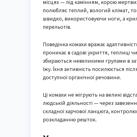
місцях — під камінням, корою мертвих
полюбляє теплий, вологий клімат, том
швидко, використовуючи ноги, а крил
перельотів.
Поведінка комахи вражає адаптивністю:
проникає в садові укриття, теплиці ч
збираються невеликими групами в зат
їжу. Їхня активність посилюється післ
доступної органічної речовини.
Ці комахи не мігрують на великі відст
людській діяльності — через завезенн
складної харчової ланцюга, контролю
розкладанню решток.