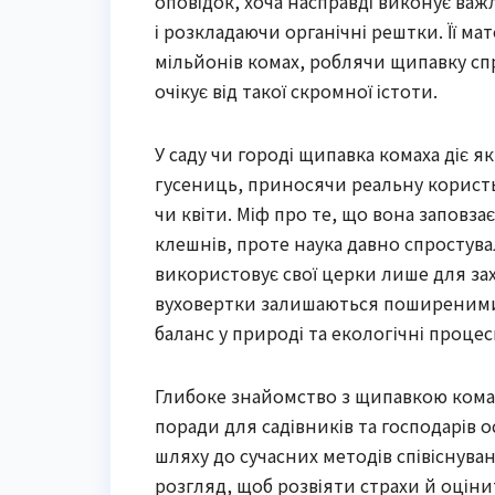
оповідок, хоча насправді виконує ва
і розкладаючи органічні рештки. Її м
мільйонів комах, роблячи щипавку сп
очікує від такої скромної істоти.
У саду чи городі щипавка комаха діє 
гусениць, приносячи реальну корист
чи квіти. Міф про те, що вона заповз
клешнів, проте наука давно спростува
використовує свої церки лише для зах
вуховертки залишаються поширеними в
баланс у природі та екологічні процес
Глибоке знайомство з щипавкою комахо
поради для садівників та господарів о
шляху до сучасних методів співіснува
розгляд, щоб розвіяти страхи й оціни