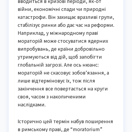
вводиться в кризові періоди, як-от
війни, економічні спади чи природні
катастрофи. Він захищає вразливі групи,
стабілізує ринки або дає час на реформи.
Наприклад, у міжнародному праві
мораторій може стосуватися ядерних
випробувань, де країни добровільно
утримуються від дій, щоб запобігти
глобальній загрозі. Але ось нюанс:
мораторій не скасовує зобов’язання, а
лише відтерміновує їх, тож після
закінчення все повертається на круги
своя, часом з накопиченими
наслідками.
Історично цей термін набув поширення
в римському праві, де “moratorium”