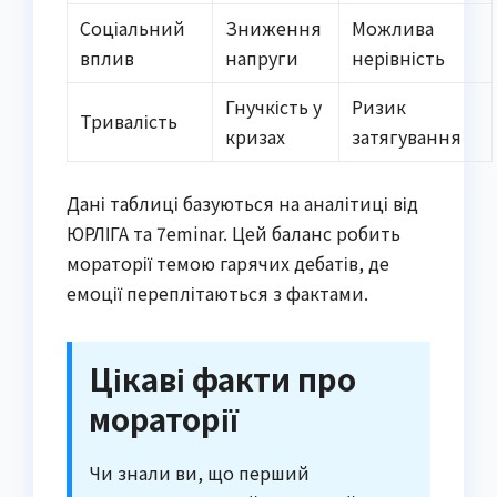
Соціальний
Зниження
Можлива
вплив
напруги
нерівність
Гнучкість у
Ризик
Тривалість
кризах
затягування
Дані таблиці базуються на аналітиці від
ЮРЛІГА та 7eminar. Цей баланс робить
мораторії темою гарячих дебатів, де
емоції переплітаються з фактами.
Цікаві факти про
мораторії
Чи знали ви, що перший