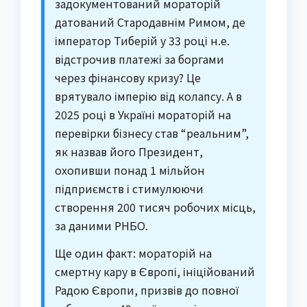
задокументований мораторій
датований Стародавнім Римом, де
імператор Тиберій у 33 році н.е.
відстрочив платежі за боргами
через фінансову кризу? Це
врятувало імперію від колапсу. А в
2025 році в Україні мораторій на
перевірки бізнесу став “реальним”,
як назвав його Президент,
охопивши понад 1 мільйон
підприємств і стимулюючи
створення 200 тисяч робочих місць,
за даними РНБО.
Ще один факт: мораторій на
смертну кару в Європі, ініційований
Радою Європи, призвів до повної