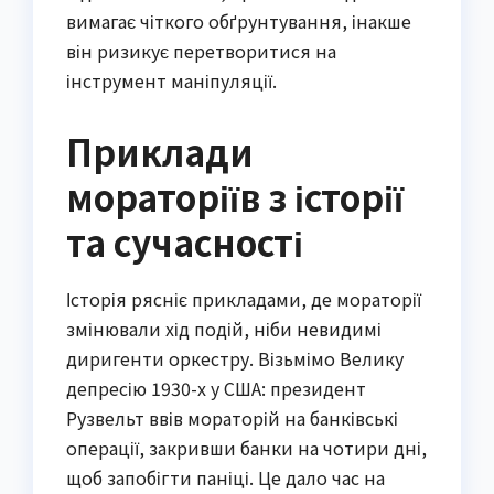
вимагає чіткого обґрунтування, інакше
він ризикує перетворитися на
інструмент маніпуляції.
Приклади
мораторіїв з історії
та сучасності
Історія рясніє прикладами, де мораторії
змінювали хід подій, ніби невидимі
диригенти оркестру. Візьмімо Велику
депресію 1930-х у США: президент
Рузвельт ввів мораторій на банківські
операції, закривши банки на чотири дні,
щоб запобігти паніці. Це дало час на