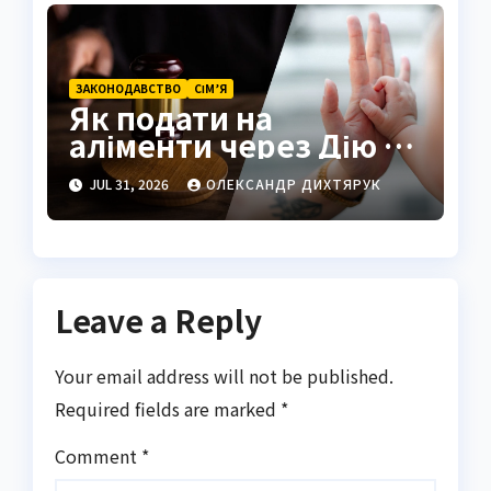
ЗАКОНОДАВСТВО
СІМ’Я
Як подати на
аліменти через Дію у
2026 році
JUL 31, 2026
ОЛЕКСАНДР ДИХТЯРУК
Leave a Reply
Your email address will not be published.
Required fields are marked
*
Comment
*