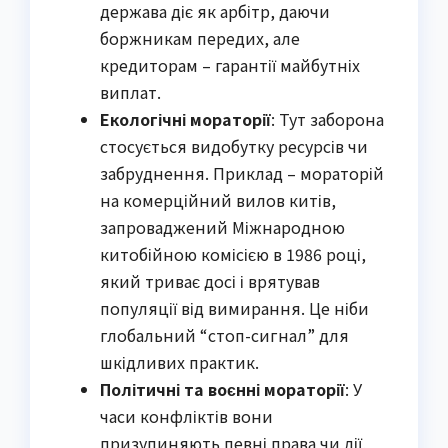
держава діє як арбітр, даючи
боржникам передих, але
кредиторам – гарантії майбутніх
виплат.
Екологічні мораторії
: Тут заборона
стосується видобутку ресурсів чи
забруднення. Приклад – мораторій
на комерційний вилов китів,
запроваджений Міжнародною
китобійною комісією в 1986 році,
який триває досі і врятував
популяції від вимирання. Це ніби
глобальний “стоп-сигнал” для
шкідливих практик.
Політичні та воєнні мораторії
: У
часи конфліктів вони
призупиняють певні права чи дії,