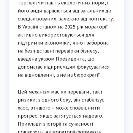
торгівлі чи навіть екологічних норм, і
його види варіюються від загальних до
спеціалізованих, залежно від контексту.
В Україні станом на 2025 рік мораторії
активно використовуються для
підтримки економіки, як-от заборона
на безпідставні перевірки бізнесу,
введена указом Президента, що
допомагає підприємцям фокусуватися
на відновленні, а не на бюрократії.
Цей механізм має як переваги, так і
ризики: з одного боку, він стабілізує
хаос, з іншого – може сповільнити
прогрес, якщо затягується надовго.
Приклади з історії та сучасності
показують, як мораторії формують