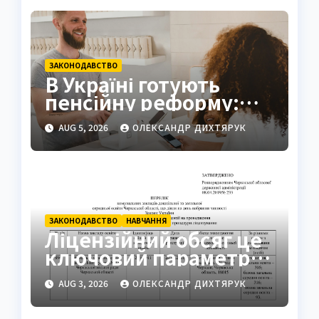
ЗАКОНОДАВСТВО
В Україні готують
пенсійну реформу:
мінімум 6000 грн
AUG 5, 2026
ОЛЕКСАНДР ДИХТЯРУК
ЗАКОНОДАВСТВО
НАВЧАННЯ
Ліцензійний обсяг це
ключовий параметр
освітньої діяльності
AUG 3, 2026
ОЛЕКСАНДР ДИХТЯРУК
закладів