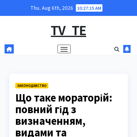
Skip
Thu. Aug 6th, 2026
10:27:17 AM
to
content
TV_TE
ЗАКОНОДАВСТВО
Що таке мораторій:
повний гід з
визначенням,
видами та