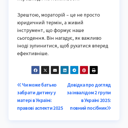
Зрештою, мораторій – це не просто
юридичний термін, а живий
інструмент, що формує наше
сьогодення. Він нагадує, як важливо
іноді зупинитися, щоб рухатися вперед
ефективніше.
Post
Чи може батько
Довідка про догляд
забрати дитину у
за інвалідом 2 групи
navigation
матері в Україні:
в Україні 2025:
правові аспекти 2025
повний посібник