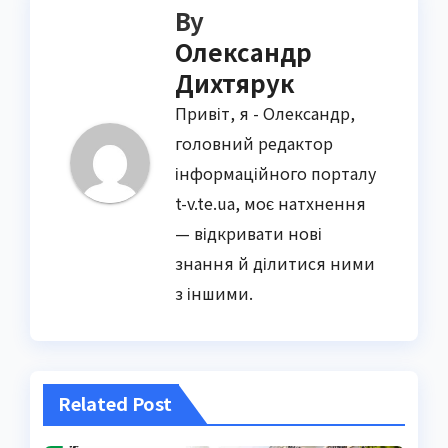
By
Олександр
Дихтярук
Привіт, я - Олександр,
головний редактор
інформаційного порталу
t-v.te.ua, моє натхнення
— відкривати нові
знання й ділитися ними
з іншими.
Related Post