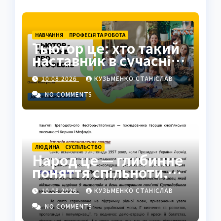
НАВЧАННЯ
ПРОФЕСІЯ ТА РОБОТА
Тьютор це: хто такий
наставник в сучасній
освіті
10.08.2026
КУЗЬМЕНКО СТАНІСЛАВ
NO COMMENTS
ЛЮДИНА
СУCПІЛЬСТВО
Народ це — глибинне
поняття спільноти,
ідентичності та сили
10.08.2026
КУЗЬМЕНКО СТАНІСЛАВ
NO COMMENTS