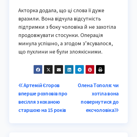
Акторка додала, що ці слова її дуже
вразили. Вона відчула відсутність
підтримки з боку чоловіка й не захотіла
продовжувати стосунки. Операція
минула успішно, а згодом з’ясувалося,
що пухлини не були злоякісними.
Post
Артемій Єгоров
Олена Тополя: чи
вперше розповів про
хотіла вона
navigation
весілля з коханою
повернутися до
старшою на 15 років
ексчоловіка