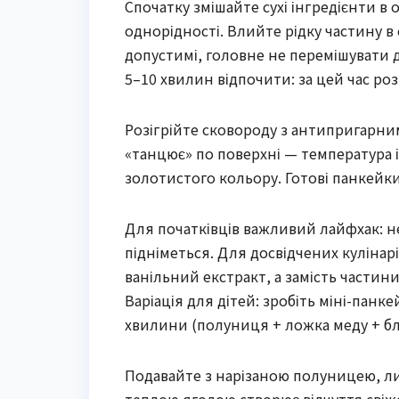
Спочатку змішайте сухі інгредієнти в 
однорідності. Влийте рідку частину 
допустимі, головне не перемішувати 
5–10 хвилин відпочити: за цей час ро
Розігрійте сковороду з антипригарни
«танцює» по поверхні — температура і
золотистого кольору. Готові панкейк
Для початківців важливий лайфхак: 
підніметься. Для досвідчених кулінар
ванільний екстракт, а замість частин
Варіація для дітей: зробіть міні-панке
хвилини (полуниця + ложка меду + бл
Подавайте з нарізаною полуницею, ли