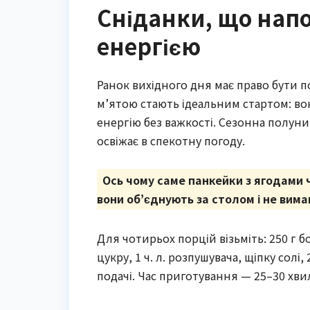
Сніданки, що нап
енергією
Ранок вихідного дня має право бути 
м’ятою стають ідеальним стартом: во
енергію без важкості. Сезонна полуниц
освіжає в спекотну погоду.
Ось чому саме панкейки з ягодами 
вони об’єднують за столом і не вима
Для чотирьох порцій візьміть: 250 г б
цукру, 1 ч. л. розпушувача, щіпку солі
подачі. Час приготування — 25–30 хви