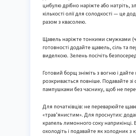
цибулю дрібно наріжте або натріть, зл
кількості олії для солодкості — це до
разом з квасолею.
Щавель наріжте тонкими смужками (ч
готовності додайте щавель, сіль та пе
виделкою. Зелень посічіть безпосере
Готовий борщ зніміть з вогню і дайт
розкривається повніше. Подавайте зі
пампушками без часнику, щоб не пере
Для початківців: не переварюйте щаве
«трав’янистим». Для проснутих: додай
крапель лимонного соку наприкінці. В
охолодіть і подавайте як холодник з 