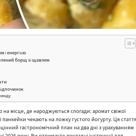
 і енергією
зелений борщ зі щавлем
ати
відпочинок
ікенду
 на місце, де народжуються спогади: аромат свіжої
чі панкейки чекають на ложку густого йогурту. Ця статт
оцінний гастрономічний план на два дні з урахуванням
вні 2026 року. Ви отримаєте докладні інструкції для