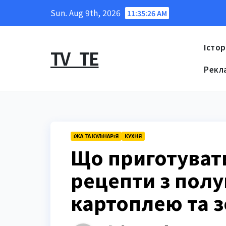
Skip
Sun. Aug 9th, 2026
11:35:28 AM
to
content
Істор
TV_TE
Рекл
ЇЖА ТА КУЛІНАРІЯ
КУХНЯ
Що приготувати
рецепти з пол
картоплею та 