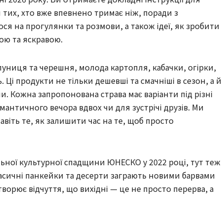
я тих, хто вже впевнено тримає ніж, поради з
ся на прогулянки та розмови, а також ідеї, як зробити
ою та яскравою.
луниця та черешня, молода картопля, кабачки, огірки,
. Ці продукти не тільки дешевші та смачніші в сезон, а 
и. Кожна запропонована страва має варіанти під різні
мантичного вечора вдвох чи для зустрічі друзів. Ми
навіть те, як залишити час на те, щоб просто
ьної культурної спадщини ЮНЕСКО у 2022 році, тут теж
ласичні панкейки та десерти заграють новими барвами
творює відчуття, що вихідні — це не просто перерва, а