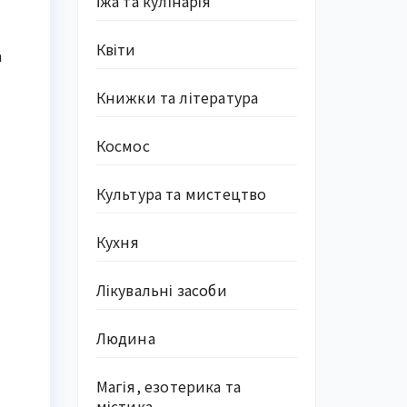
Їжа та кулінарія
Квіти
а
Книжки та література
Космос
Культура та мистецтво
Кухня
Лікувальні засоби
Людина
Магія, езотерика та
містика