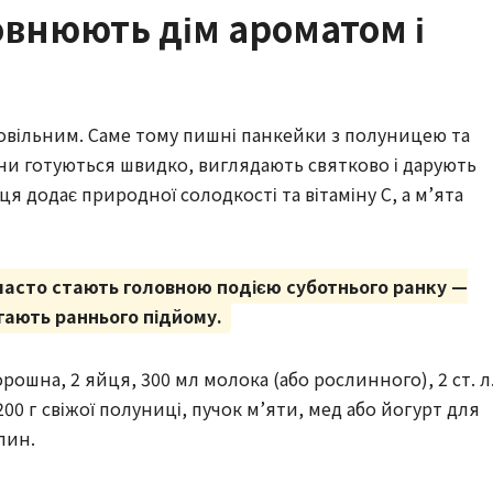
овнюють дім ароматом і
повільним. Саме тому пишні панкейки з полуницею та
ни готуються швидко, виглядають святково і дарують
я додає природної солодкості та вітаміну C, а м’ята
часто стають головною подією суботнього ранку —
гають раннього підйому.
орошна, 2 яйця, 300 мл молока (або рослинного), 2 ст. л
, 200 г свіжої полуниці, пучок м’яти, мед або йогурт для
лин.