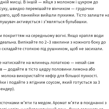
одній мисці. В іншій — яйця з молоком і цукром до
в суху, швидко перемішайте вінчиком — грудочки
довго, щоб панкейки вийшли пухкими. Тісто залиште н
зпушувач активується і з’являться бульбашки.
м покриттям на середньому вогні. Якщо крапля води
деальна. Випікайте по 2–3 хвилини з кожного боку до
и складайте стопкою під рушником, щоб не засихали.
не натискайте на млинець лопаткою — нехай сам
ів — додайте в тісто цедру половини лимона або
и молока використайте кефір для більшої пухкості.
йки і подайте з ягідним соусом, який готується за 3
ендер).
сточками м’яти та медом. Аромат м’яти в поєднанні з