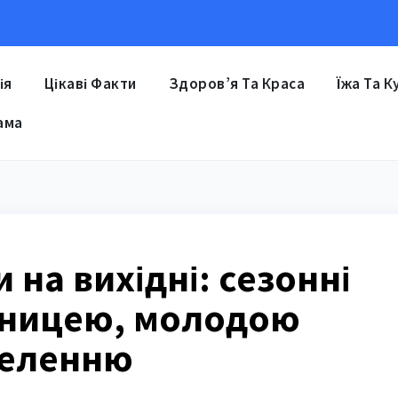
ія
Цікаві Факти
Здоров’я Та Краса
Їжа Та К
ама
 на вихідні: сезонні
уницею, молодою
зеленню