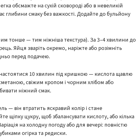
егка обсмажте на сухій сковороді або в невеликій
дає глибини смаку без важкості. Додайте до бульйону
им тонше — тим ніжніша текстура). За 3–4 хвилини до
рець. Яйця зваріть окремо, наріжте або розімніть
дньо перед подачею.
е настоятися 10 хвилин під кришкою — кислота щавлю
 сметаною, свіжим кропом і чорним хлібом або
бивати ніжний смак.
ль — він втратить яскравий колір і стане
те щіпку цукру, щоб збалансувати кислоту, або кілька
аріація на холодну погоду або для вечері: повністю
кубиками огірка та редиски.