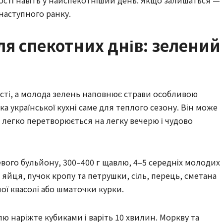
ості навіть у найспекотніший день. Якщо залишаться —
 наступного ранку.
ля спекотних днів: зелений
ості, а молода зелень наповнює страви особливою
а української кухні саме для теплого сезону. Він може
 легко перетворюється на легку вечерю і чудово
чевого бульйону, 300–400 г щавлю, 4–5 середніх молодих
 яйця, пучок кропу та петрушки, сіль, перець, сметана
ної квасолі або шматочки курки.
ю наріжте кубиками і варіть 10 хвилин. Моркву та