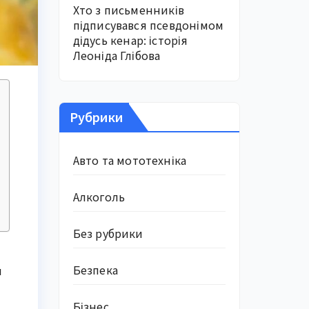
Хто з письменників
підписувався псевдонімом
дідусь кенар: історія
Леоніда Глібова
Рубрики
Авто та мототехніка
Алкоголь
Без рубрики
Безпека
я
Бізнес