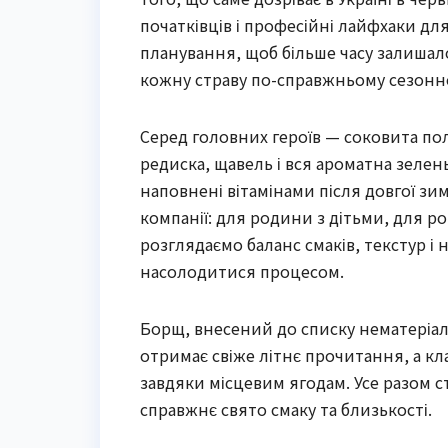
початківців і професійні лайфхаки дл
планування, щоб більше часу залишало
кожну страву по-справжньому сезонн
Серед головних героїв — соковита по
редиска, щавель і вся ароматна зелень
наповнені вітамінами після довгої зим
компанії: для родини з дітьми, для ро
розглядаємо баланс смаків, текстур і 
насолодитися процесом.
Борщ, внесений до списку нематеріал
отримає свіже літнє прочитання, а к
завдяки місцевим ягодам. Усе разом с
справжнє свято смаку та близькості.