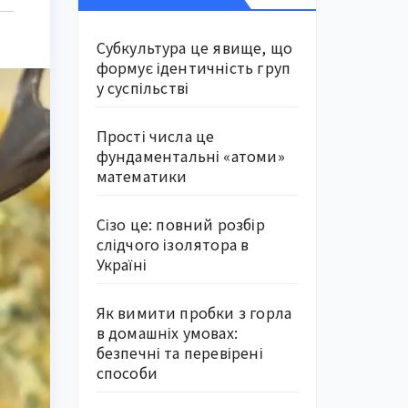
Субкультура це явище, що
формує ідентичність груп
у суспільстві
Прості числа це
фундаментальні «атоми»
математики
Сізо це: повний розбір
слідчого ізолятора в
Україні
Як вимити пробки з горла
в домашніх умовах:
безпечні та перевірені
способи