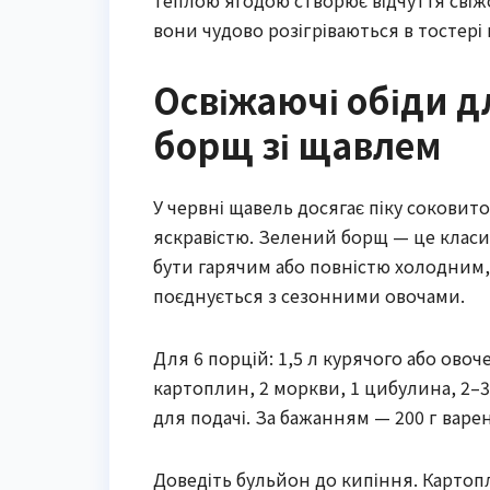
теплою ягодою створює відчуття свіж
вони чудово розігріваються в тостері
Освіжаючі обіди д
борщ зі щавлем
У червні щавель досягає піку соковит
яскравістю. Зелений борщ — це класик
бути гарячим або повністю холодним,
поєднується з сезонними овочами.
Для 6 порцій: 1,5 л курячого або ово
картоплин, 2 моркви, 1 цибулина, 2–3
для подачі. За бажанням — 200 г варе
Доведіть бульйон до кипіння. Картопл