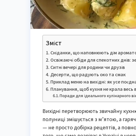
Зміст
Сніданки, що наповнюють дім ароматом
Освіжаючі обіди для спекотних днів: 
Ситні вечері для родини чи друзів
Десерти, що радують око та смак
Приклад меню на вихідні: як усе поєдн
Планування, щоб кухня не крала весь 
Поради для ідеального кулінарного в
Вихідні перетворюють звичайну кухню
полуниці змішується з м’ятою, а гаря
— не просто добірка рецептів, а повн
того, що саме дозріває в Україні в чер