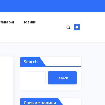
улінарія
Новини
Search
Search
Свежие записи