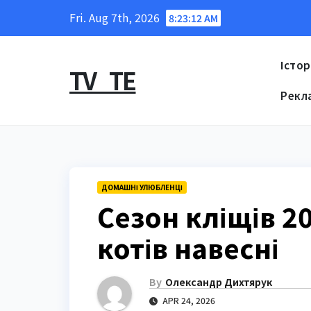
Skip
Fri. Aug 7th, 2026
8:23:13 AM
to
content
Істор
TV_TE
Рекл
ДОМАШНІ УЛЮБЛЕНЦІ
Сезон кліщів 20
котів навесні
By
Олександр Дихтярук
APR 24, 2026