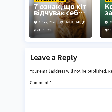
7 ознак, що кіт
К
відчуває себе
з
в безпеці
г
AUG 2, 2026
ОЛЕКСАНДР
A
поруч з вами
м
г
ДИХТЯРУК
ДИХ
р
Leave a Reply
Your email address will not be published.
R
Comment
*