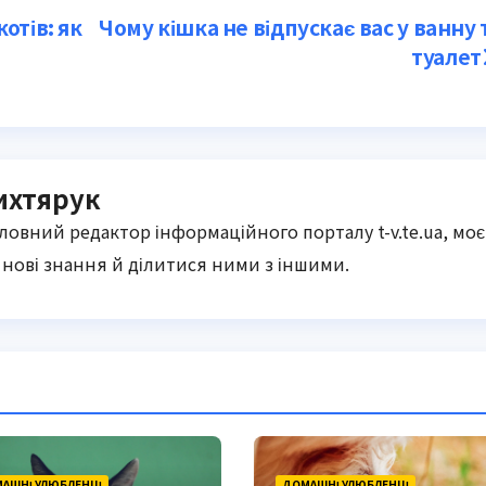
отів: як
Чому кішка не відпускає вас у ванну 
туалет
ихтярук
оловний редактор інформаційного порталу t-v.te.ua, моє
нові знання й ділитися ними з іншими.
АШНІ УЛЮБЛЕНЦІ
ДОМАШНІ УЛЮБЛЕНЦІ