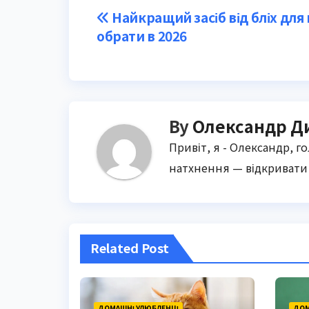
Post
Найкращий засіб від бліх для к
обрати в 2026
navigation
By
Олександр Д
Привіт, я - Олександр, г
натхнення — відкривати 
Related Post
ДОМАШНІ УЛЮБЛЕНЦІ
ДОМ