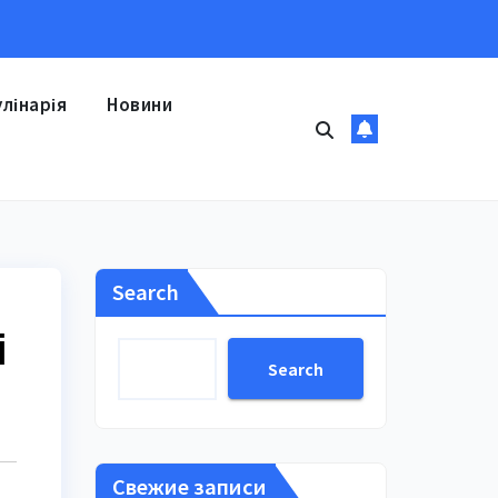
улінарія
Новини
Search
і
Search
Свежие записи