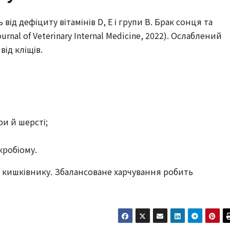
від дефіциту вітамінів D, E і групи B. Брак сонця та
rnal of Veterinary Internal Medicine, 2022). Ослаблений
від кліщів.
ри й шерсті;
кробіому.
 кишківнику. Збалансоване харчування робить