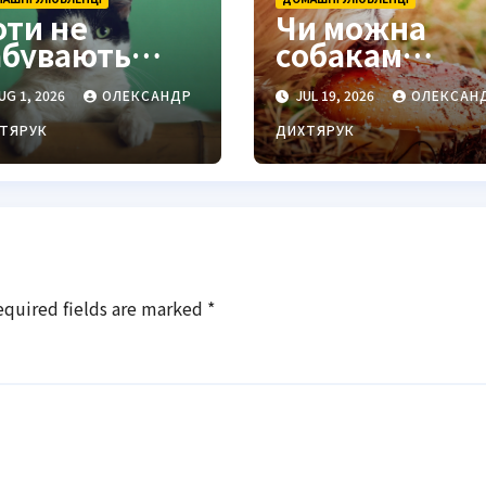
оти не
Чи можна
абувають
собакам
осподарів:
гриби: науков
UG 1, 2026
ОЛЕКСАНДР
JUL 19, 2026
ОЛЕКСАН
іф про 16
факти та
один
практичні
ТЯРУК
ДИХТЯРУК
озвінчано
поради
equired fields are marked
*