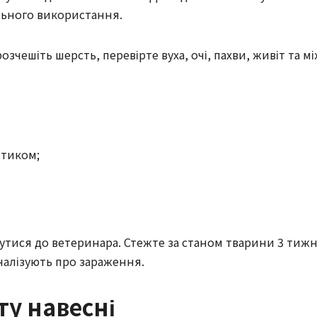
льного використання.
зчешіть шерсть, перевірте вуха, очі, пахви, живіт та м
птиком;
утися до ветеринара. Стежте за станом тварини 3 тижн
налізують про зараження.
ту навесні