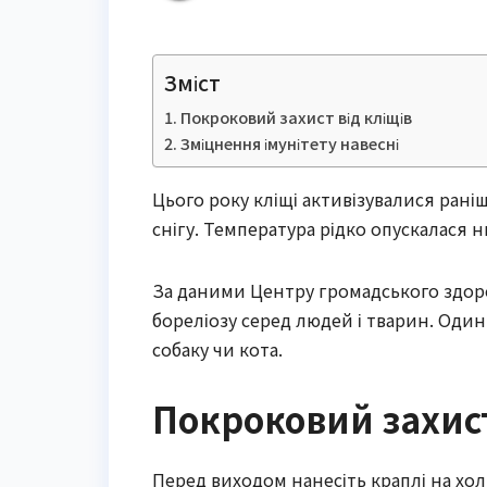
Зміст
Покроковий захист від кліщів
Зміцнення імунітету навесні
Цього року кліщі активізувалися рані
снігу. Температура рідко опускалася 
За даними Центру громадського здоров
бореліозу серед людей і тварин. Один
собаку чи кота.
Покроковий захист
Перед виходом нанесіть краплі на хо