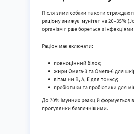
Після зими собаки та коти страждають 
раціону знижує імунітет на 20–35% (Jou
організм гірше бореться з інфекціями 
Раціон має включати:
повноцінний білок;
жири Омега-3 та Омега-6 для шкі
вітаміни B, A, E для тонусу;
пребіотики та пробіотики для мі
До 70% імунних реакцій формується в
прогулянки безпечнішими.