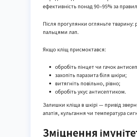
ефективність понад 90–95% за прави
Після прогулянки огляньте тварину: ро
пальцями лап.
Якщо кліщ присмоктався:
обробіть пінцет чи гачок антисе
захопіть паразита біля шкіри;
витягніть повільно, рівно;
обробіть укус антисептиком.
Залишки кліща в шкірі — привід зверн
апатія, кульгання чи температура сиг
Зміцнення імуніте