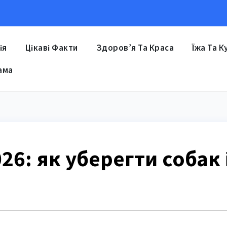
ія
Цікаві Факти
Здоров’я Та Краса
Їжа Та К
ама
26: як уберегти собак 