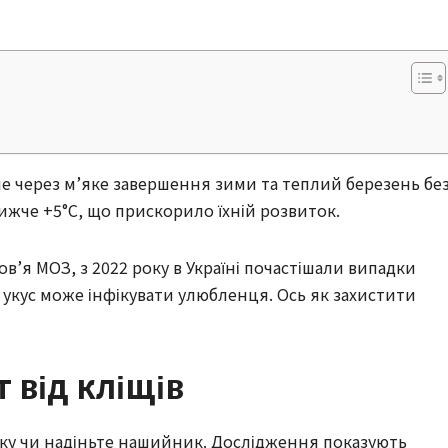
ше через м’яке завершення зими та теплий березень бе
нижче +5°C, що прискорило їхній розвиток.
’я МОЗ, з 2022 року в Україні почастішали випадки
 укус може інфікувати улюбленця. Ось як захистити
 від кліщів
лку чи надіньте нашийник. Дослідження показують