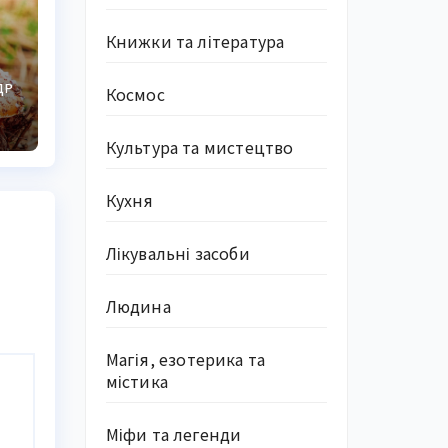
Книжки та література
і
ДР
Космос
Культура та мистецтво
Кухня
Лікувальні засоби
Людина
Магія, езотерика та
містика
Міфи та легенди