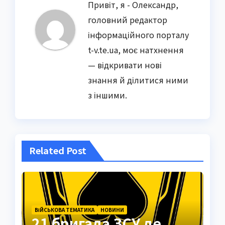
Привіт, я - Олександр,
головний редактор
інформаційного порталу
t-v.te.ua, моє натхнення
— відкривати нові
знання й ділитися ними
з іншими.
Related Post
ВІЙСЬКОВА ТЕМАТИКА
НОВИНИ
21 бригада ЗСУ де