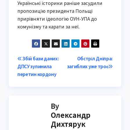
Українські історики раніше засудили
пропозицію президента Польщі
прирівняти ідеологію ОУН-УПА до
комунізму та карати за неї.
Post
Збій бази даних:
Обстріл Дніпра:
ДПСУ зупинила
загиблих уже троє
navigation
перетин кордону
By
Олександр
Дихтярук