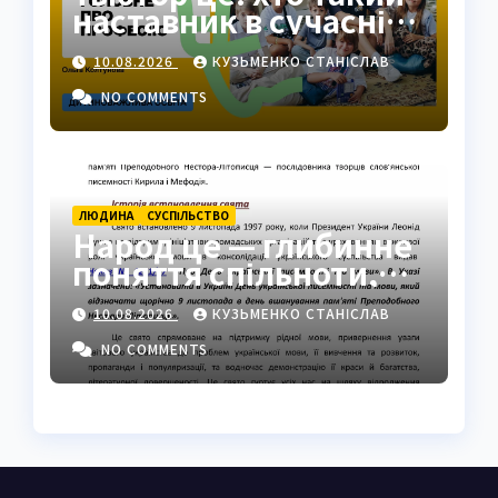
наставник в сучасній
освіті
10.08.2026
КУЗЬМЕНКО СТАНІСЛАВ
NO COMMENTS
ЛЮДИНА
СУCПІЛЬСТВО
Народ це — глибинне
поняття спільноти,
ідентичності та сили
10.08.2026
КУЗЬМЕНКО СТАНІСЛАВ
NO COMMENTS