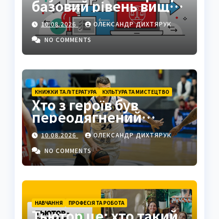
базовий рівень вищої
освіти
10.08.2026
ОЛЕКСАНДР ДИХТЯРУК
NO COMMENTS
КНИЖКИ ТА ЛІТЕРАТУРА
КУЛЬТУРА ТА МИСТЕЦТВО
Хто з героїв був
переодягнений
турком? Клеонт у
10.08.2026
ОЛЕКСАНДР ДИХТЯРУК
комедії Мольєра
NO COMMENTS
НАВЧАННЯ
ПРОФЕСІЯ ТА РОБОТА
Тьютор це: хто такий