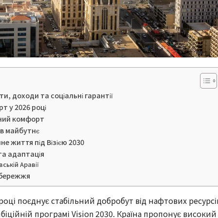
и, доходи та соціальні гарантії
т у 2026 році
ний комфорт
 в майбутнє
е життя під Візією 2030
та адаптація
вській Аравії
узбережжя
 році поєднує стабільний добробут від нафтових ресурсі
іційній програмі Vision 2030. Країна пропонує високий