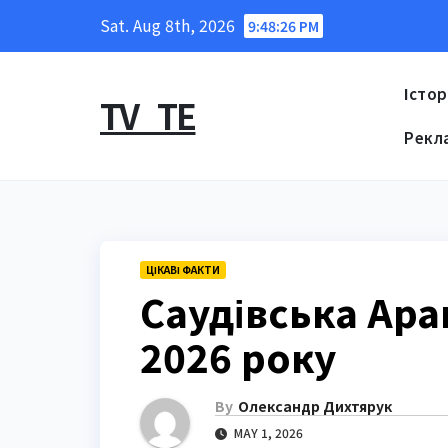
Skip
Sat. Aug 8th, 2026
9:48:27 PM
to
content
Істор
TV_TE
Рекл
ЦІКАВІ ФАКТИ
Саудівська Арав
2026 року
By
Олександр Дихтярук
MAY 1, 2026