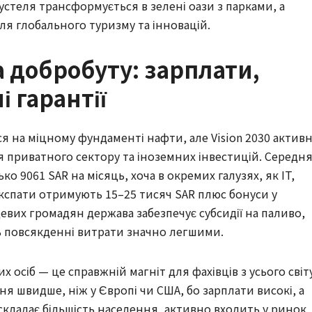
устеля трансформується в зелені оази з парками, а
ля глобального туризму та інновацій.
 добробуту: зарплати,
і гарантії
ься на міцному фундаменті нафти, але Vision 2030 актив
ля приватного сектору та іноземних інвестицій. Середн
ко 9061 SAR на місяць, хоча в окремих галузях, як IT,
експати отримують 15–25 тисяч SAR плюс бонуси у
цевих громадян держава забезпечує субсидії на паливо,
ь повсякденні витрати значно легшими.
х осіб — це справжній магніт для фахівців з усього світу
я швидше, ніж у Європі чи США, бо зарплати високі, а
 складає більшість населення, активно входить у ринок