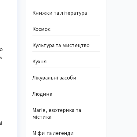
Книжки та література
Космос
Культура та мистецтво
то
ь
Кухня
Лікувальні засоби
Людина
Магія, езотерика та
містика
і
Міфи та легенди