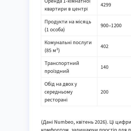
Оренда 1-кімнатної
4299
квартири в центрі
Продукти на місяць
900–1200
(1 особа)
Комунальні послуги
402
(85 м²)
Транспортний
140
проїздний
Обід на двох у
середньому
200
ресторані
(Дані Numbeo, квітень 2026). Ці цифр
комфортом, залишаючи простір для п