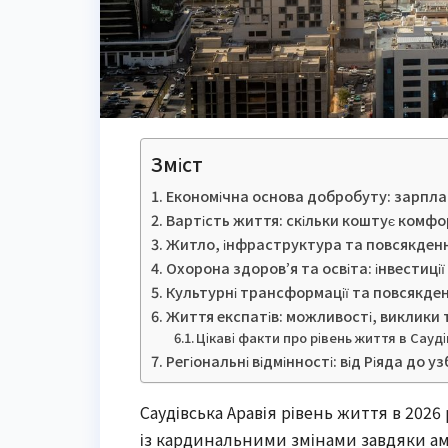
Зміст
Економічна основа добробуту: зарплат
Вартість життя: скільки коштує комфор
Житло, інфраструктура та повсякден
Охорона здоров’я та освіта: інвестиції
Культурні трансформації та повсякденн
Життя експатів: можливості, виклики 
Цікаві факти про рівень життя в Сауді
Регіональні відмінності: від Ріяда до 
Саудівська Аравія рівень життя в 2026
із кардинальними змінами завдяки амб