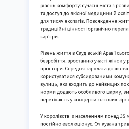
рівень комфорту: сучасні міста з роз
та доступ до якісної медицини й освіт
для тисяч експатів. Повсякденне жит
традиційні цінності органічно переп
кар’єри.
Рівень життя в Саудівській Аравії сь
безробіття, зростанню участі жінок у 
простори. Середня зарплата дозволяє 
користуватися субсидованими комун
вулиць, яка входить до найвищих показ
норми додають особливого шарму, зм
перетікають у концерти світових зірок
У королівстві з населенням понад 35 
постійно еволюціонує. Очікувана трива