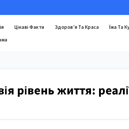
ія
Цікаві Факти
Здоров’я Та Краса
Їжа Та К
ама
ія рівень життя: реалі