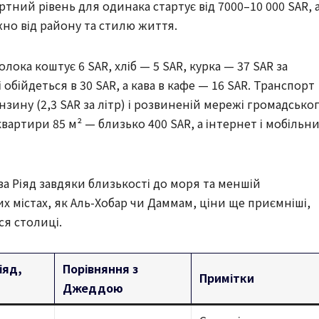
тний рівень для одинака стартує від 7000–10 000 SAR, 
жно від району та стилю життя.
лока коштує 6 SAR, хліб — 5 SAR, курка — 37 SAR за
 обійдеться в 30 SAR, а кава в кафе — 16 SAR. Транспорт
ину (2,3 SAR за літр) і розвиненій мережі громадсько
вартири 85 м² — близько 400 SAR, а інтернет і мобільн
а Ріяд завдяки близькості до моря та меншій
х містах, як Аль-Хобар чи Даммам, ціни ще приємніші,
ся столиці.
іяд,
Порівняння з
Примітки
Джеддою