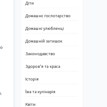
Діти
Домашнє госпотарство
Домашні улюбленці
Домашній затишок
но
я
Законодавство
Здоров’я та краса
Історія
Їжа та кулінарія
.
Квіти