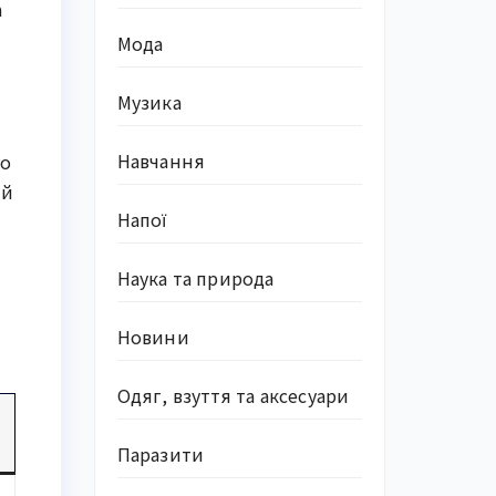
а
Мода
Музика
Навчання
го
ий
Напої
Наука та природа
Новини
Одяг, взуття та аксесуари
Паразити