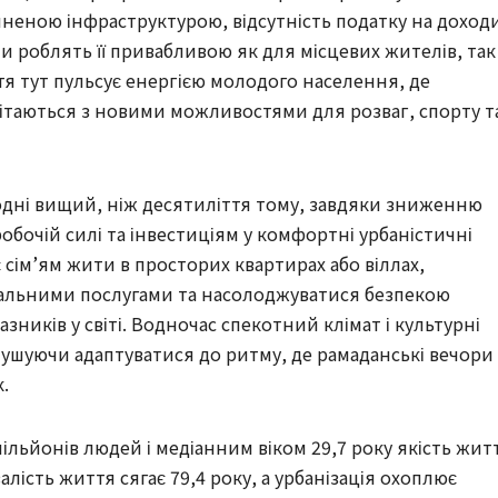
виненою інфраструктурою, відсутність податку на доход
и роблять її привабливою як для місцевих жителів, так 
тя тут пульсує енергією молодого населення, де
літаються з новими можливостями для розваг, спорту т
огодні вищий, ніж десятиліття тому, завдяки зниженню
робочій силі та інвестиціям у комфортні урбаністичні
сім’ям жити в просторих квартирах або віллах,
альними послугами та насолоджуватися безпекою
ників у світі. Водночас спекотний клімат і культурні
ушуючи адаптуватися до ритму, де рамаданські вечори
.
мільйонів людей і медіанним віком 29,7 року якість жит
лість життя сягає 79,4 року, а урбанізація охоплює