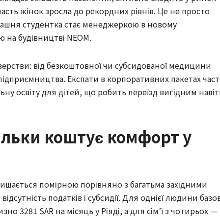
часть жінок зросла до рекордних рівнів. Це не просто
орашня студентка стає менеджеркою в новому
ю на будівництві NEOM.
 верстви: від безкоштовної чи субсидованої медицини
ідприємництва. Експати в корпоративних пакетах час
ну освіту для дітей, що робить переїзд вигідним навіт
кільки коштує комфорт у
залишається помірною порівняно з багатьма західними
ідсутність податків і субсидії. Для однієї людини базов
о 3281 SAR на місяць у Ріяді, а для сім’ї з чотирьох —