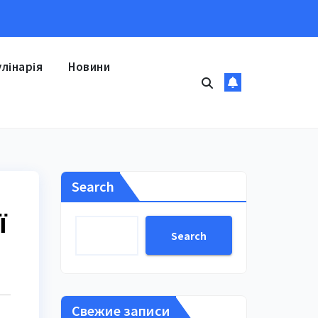
улінарія
Новини
Search
ї
Search
Свежие записи