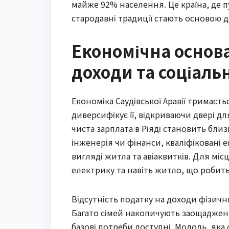
майже 92% населення. Це країна, де п
стародавні традиції стають основою д
Економічна основа
доходи та соціальн
Економіка Саудівської Аравії тримаєт
диверсифікує її, відкриваючи двері д
чиста зарплата в Ріяді становить близь
інженерія чи фінанси, кваліфіковані 
вигляді житла та авіаквитків. Для міс
електрику та навіть житло, що робит
Відсутність податку на доходи фізични
Багато сімей накопичують заощадженн
базові потреби доступні. Молодь, яка