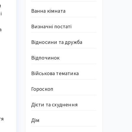
и
Ванна кімната
і
Визначні постаті
а
Відносини та дружба
Відпочинок
Військова тематика
Гороскоп
Дієти та схуднення
тя
Дім