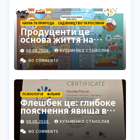
НАУКА ТА ПРИРОДА
САДІВНИЦТВО ТА РОСЛИНИ
Продуценти це
основа життя на
Землі: повний гід
08.08.2026
КУЗЬМЕНКО СТАНІСЛАВ
NO COMMENTS
ПСИХОЛОГІЯ
ФІЛЬМИ
Флешбек це: глибоке
пояснення явища в
психології, кіно та
08.08.2026
КУЗЬМЕНКО СТАНІСЛАВ
житті
NO COMMENTS