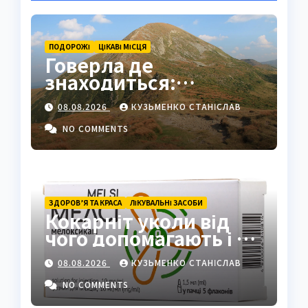
ПОДОРОЖІ
ЦІКАВІ МІСЦЯ
Говерла де
знаходиться:
найвища вершина
08.08.2026
КУЗЬМЕНКО СТАНІСЛАВ
України в серці
Карпат
NO COMMENTS
ЗДОРОВ’Я ТА КРАСА
ЛІКУВАЛЬНІ ЗАСОБИ
Кокарніт уколи від
чого допомагають і як
працюють
08.08.2026
КУЗЬМЕНКО СТАНІСЛАВ
NO COMMENTS