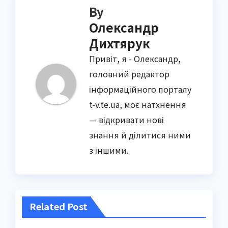
By
Олександр
Дихтярук
Привіт, я - Олександр,
головний редактор
інформаційного порталу
t-v.te.ua, моє натхнення
— відкривати нові
знання й ділитися ними
з іншими.
Related Post