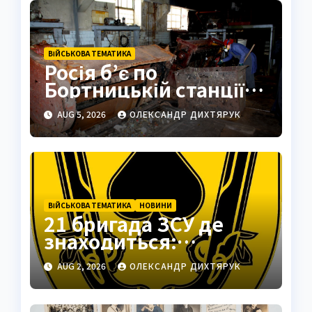
ВІЙСЬКОВА ТЕМАТИКА
Росія б’є по
Бортницькій станції:
експерт попередив
AUG 5, 2026
ОЛЕКСАНДР ДИХТЯРУК
про катастрофу
ВІЙСЬКОВА ТЕМАТИКА
НОВИНИ
21 бригада ЗСУ де
знаходиться:
Подільськ як
AUG 2, 2026
ОЛЕКСАНДР ДИХТЯРУК
стратегічний центр