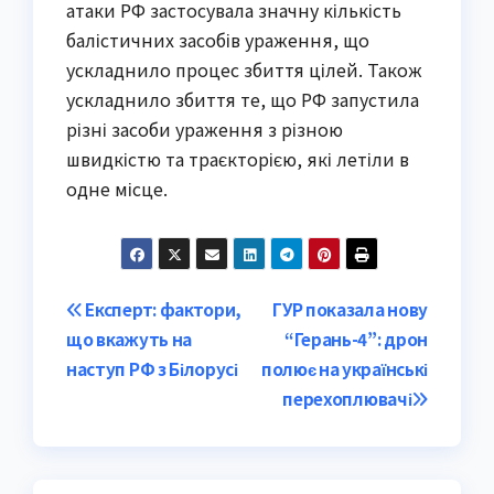
атаки РФ застосувала значну кількість
балістичних засобів ураження, що
ускладнило процес збиття цілей. Також
ускладнило збиття те, що РФ запустила
різні засоби ураження з різною
швидкістю та траєкторією, які летіли в
одне місце.
Post
Експерт: фактори,
ГУР показала нову
що вкажуть на
“Герань-4”: дрон
navigation
наступ РФ з Білорусі
полює на українські
перехоплювачі