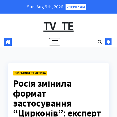
Skip
Sun. Aug 9th, 2026
2:09:08 AM
to
content
TV_TE
ВІЙСЬКОВА ТЕМАТИКА
Росія змінила
формат
застосування
“Цирконів”: експерт