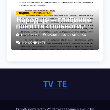
ЛЮДИНА
СУCПІЛЬСТВО
Народ це — глибинне
поняття спільноти,
ідентичності та сили
10.08.2026
КУЗЬМЕНКО СТАНІСЛАВ
NO COMMENTS
TV_TE
Proudly powered by WordPress
|
Theme: Newsup by