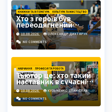
КНИЖКИ ТА ЛІТЕРАТУРА
КУЛЬТУРА ТА МИСТЕЦТВО
Хто з героїв був
переодягнений
турком? Клеонт у
10.08.2026
ОЛЕКСАНДР ДИХТЯРУК
комедії Мольєра
NO COMMENTS
НАВЧАННЯ
ПРОФЕСІЯ ТА РОБОТА
Тьютор це: хто такий
наставник в сучасній
освіті
10.08.2026
КУЗЬМЕНКО СТАНІСЛАВ
NO COMMENTS