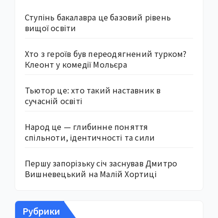
Ступінь бакалавра це базовий рівень
вищої освіти
Хто з героїв був переодягнений турком?
Клеонт у комедії Мольєра
Тьютор це: хто такий наставник в
сучасній освіті
Народ це — глибинне поняття
спільноти, ідентичності та сили
Першу запорізьку січ заснував Дмитро
Вишневецький на Малій Хортиці
Рубрики