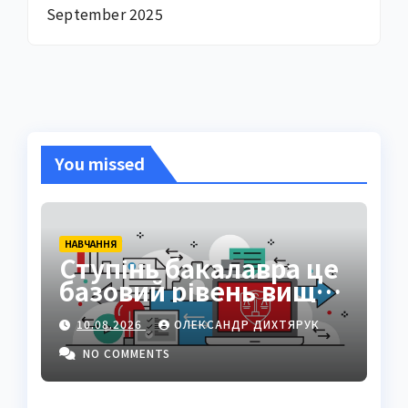
September 2025
You missed
НАВЧАННЯ
Ступінь бакалавра це
базовий рівень вищої
освіти
10.08.2026
ОЛЕКСАНДР ДИХТЯРУК
NO COMMENTS