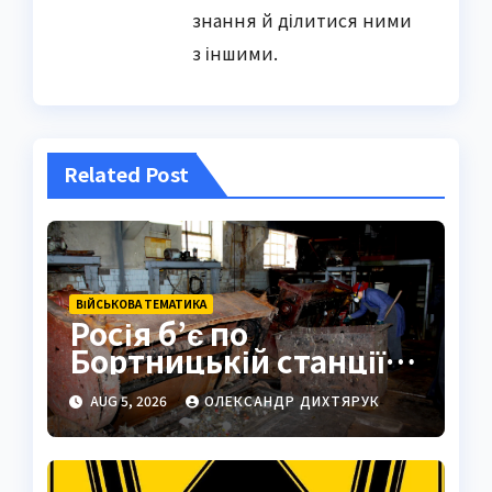
знання й ділитися ними
з іншими.
Related Post
ВІЙСЬКОВА ТЕМАТИКА
Росія б’є по
Бортницькій станції:
експерт попередив
AUG 5, 2026
ОЛЕКСАНДР ДИХТЯРУК
про катастрофу