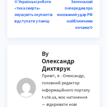
Post
Українські роботи
Зеленський
«тиха смерть»
попередив про
navigation
змушують окупантів
масований удар РФ
відступати у паніці
найближчими
ночами
By
Олександр
Дихтярук
Привіт, я - Олександр,
головний редактор
інформаційного порталу
t-v.te.ua, моє натхнення
— відкривати нові