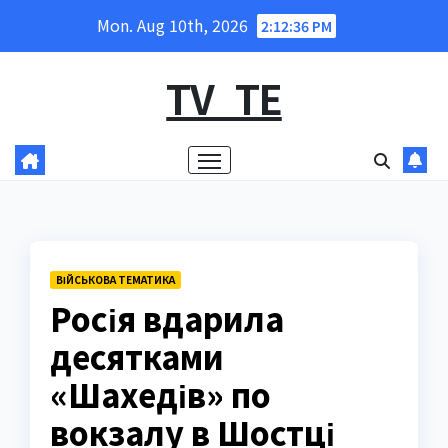
Skip
Mon. Aug 10th, 2026
2:12:37 PM
to
content
TV_TE
ВІЙСЬКОВА ТЕМАТИКА
Росія вдарила
десятками
«Шахедів» по
вокзалу в Шостці