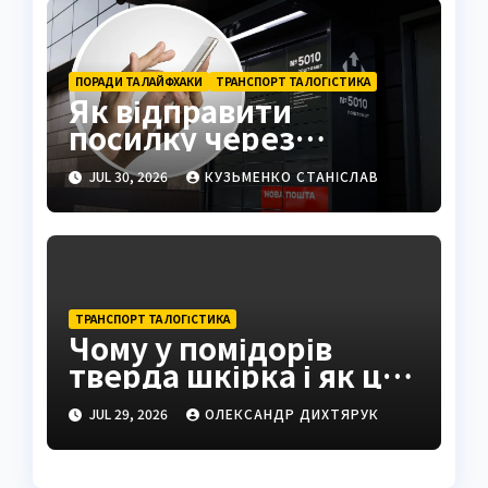
ПОРАДИ ТА ЛАЙФХАКИ
ТРАНСПОРТ ТА ЛОГІСТИКА
Як відправити
посилку через
поштомат: повна
JUL 30, 2026
КУЗЬМЕНКО СТАНІСЛАВ
інструкція 2026
ТРАНСПОРТ ТА ЛОГІСТИКА
Чому у помідорів
тверда шкірка і як це
виправити
JUL 29, 2026
ОЛЕКСАНДР ДИХТЯРУК