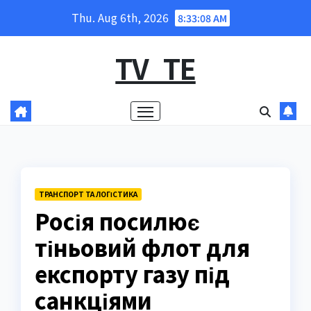
Skip
Thu. Aug 6th, 2026
8:33:09 AM
to
content
TV_TE
ТРАНСПОРТ ТА ЛОГІСТИКА
Росія посилює
тіньовий флот для
експорту газу під
санкціями