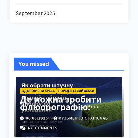
September 2025
You missed
ЗДОРОВ’Я ТА КРАСА
ПОРАДИ ТА ЛАЙФХАКИ
Де можна зробити
флюорографію:
повний гід для
06.08.2026
КУЗЬМЕНКО СТАНІСЛАВ
українців
NO COMMENTS