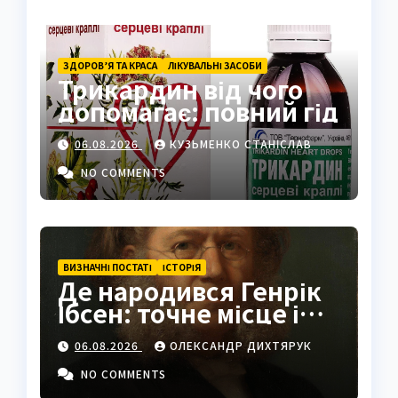
ЗДОРОВ’Я ТА КРАСА
ЛІКУВАЛЬНІ ЗАСОБИ
Трикардин від чого
допомагає: повний гід
06.08.2026
КУЗЬМЕНКО СТАНІСЛАВ
NO COMMENTS
ВИЗНАЧНІ ПОСТАТІ
ІСТОРІЯ
Де народився Генрік
Ібсен: точне місце і
історія
06.08.2026
ОЛЕКСАНДР ДИХТЯРУК
NO COMMENTS