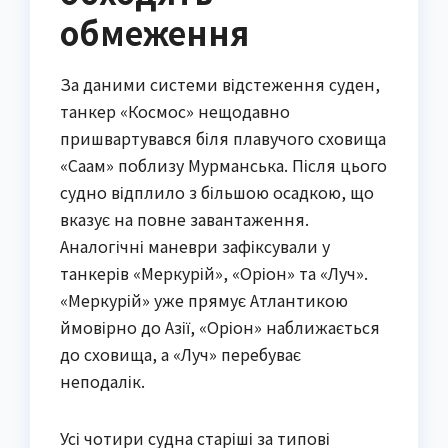
обмеження
За даними системи відстеження суден,
танкер «Космос» нещодавно
пришвартувався біля плавучого сховища
«Саам» поблизу Мурманська. Після цього
судно відплило з більшою осадкою, що
вказує на повне завантаження.
Аналогічні маневри зафіксували у
танкерів «Меркурій», «Оріон» та «Луч».
«Меркурій» уже прямує Атлантикою
ймовірно до Азії, «Оріон» наближається
до сховища, а «Луч» перебуває
неподалік.
Усі чотири судна старіші за типові