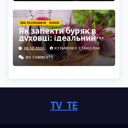
ЇЖА ТА КУЛІНАРІЯ
КУХНЯ
Як запекти буряк в
духовці: ідеальний
спосіб зберегти смак
06.08.2026
КУЗЬМЕНКО СТАНІСЛАВ
NO COMMENTS
TV_TE