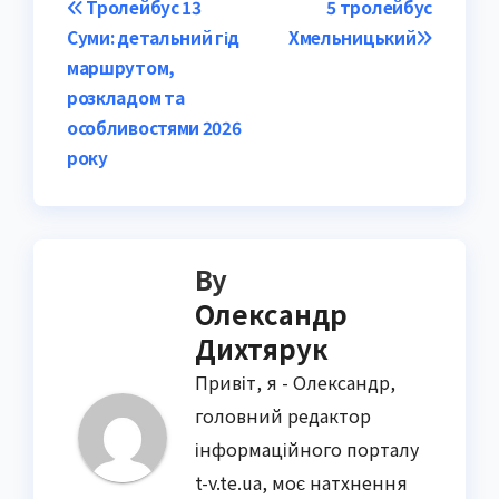
Post
Тролейбус 13
5 тролейбус
Суми: детальний гід
Хмельницький
navigation
маршрутом,
розкладом та
особливостями 2026
року
By
Олександр
Дихтярук
Привіт, я - Олександр,
головний редактор
інформаційного порталу
t-v.te.ua, моє натхнення