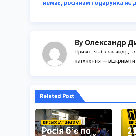
немає, росіянам подарунка не 
navigation
By
Олександр Д
Привіт, я - Олександр, г
натхнення — відкривати 
Related Post
ВІЙСЬКОВА ТЕМАТИКА
ВІЙ
Росія б’є по
2