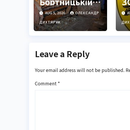
Бортницькій
З
станції:
з
AUG 5, 2026
ОЛЕКСАНДР
A
експерт
П
попередив
с
ДИХТЯРУК
ДИХ
про
ц
катастрофу
Leave a Reply
Your email address will not be published.
R
Comment
*