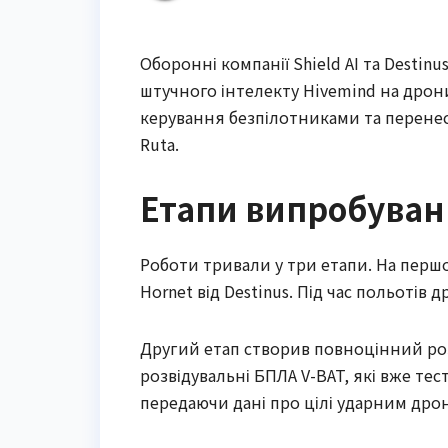
Оборонні компанії Shield AI та Desti
штучного інтелекту Hivemind на дрон
керування безпілотниками та перенес
Ruta.
Етапи випробуван
Роботи тривали у три етапи. На першо
Hornet від Destinus. Під час польотів
Другий етап створив повноцінний ро
розвідувальні БПЛА V-BAT, які вже те
передаючи дані про цілі ударним дро