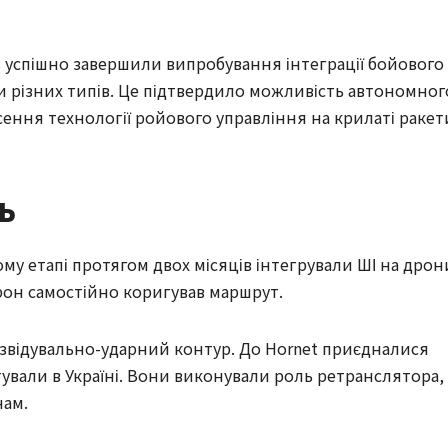
nus успішно завершили випробування інтеграції бойового
и різних типів. Це підтвердило можливість автономног
ення технології ройового управління на крилаті ракет
ь
му етапі протягом двох місяців інтегрували ШІ на дрон
 дрон самостійно коригував маршрут.
звідувально-ударний контур. До Hornet приєдналися
стували в Україні. Вони виконували роль ретранслятора,
нам.