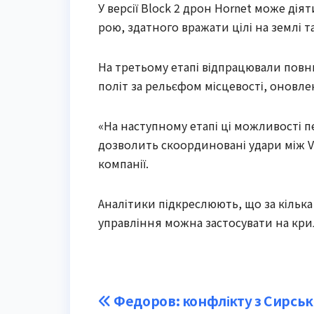
У версії Block 2 дрон Hornet може ді
рою, здатного вражати цілі на землі та
На третьому етапі відпрацювали повни
політ за рельєфом місцевості, оновле
«На наступному етапі ці можливості пе
дозволить скоординовані удари між V-
компанії.
Аналітики підкреслюють, що за кілька
управління можна застосувати на крил
Post
Федоров: конфлікту з Сирсь