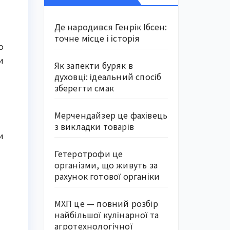
Де народився Генрік Ібсен:
точне місце і історія
о
и
Як запекти буряк в
духовці: ідеальний спосіб
зберегти смак
Мерчендайзер це фахівець
з викладки товарів
и
Гетеротрофи це
організми, що живуть за
рахунок готової органіки
МХП це — повний розбір
найбільшої кулінарної та
агротехнологічної