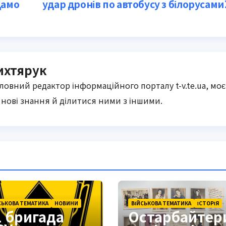
дамо
удар дронів по автобусу з білорусами
ихтярук
оловний редактор інформаційного порталу t-v.te.ua, моє
нові знання й ділитися ними з іншими.
СЬКОВА ТЕМАТИКА
НОВИНИ
ВІЙСЬКОВА ТЕМАТИКА
ІСТОРІЯ
1 бригада
Остарбайтер