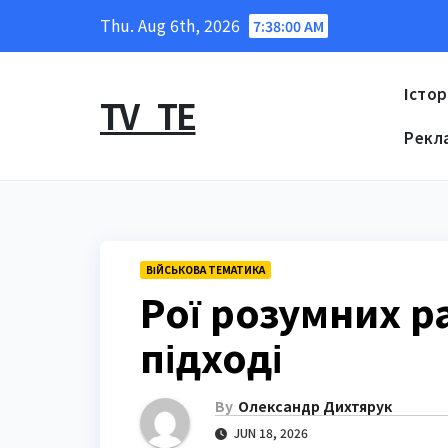
Skip
Thu. Aug 6th, 2026
7:38:01 AM
to
content
Істор
TV_TE
Рекл
ВІЙСЬКОВА ТЕМАТИКА
Рої розумних ра
підході
By
Олександр Дихтярук
JUN 18, 2026