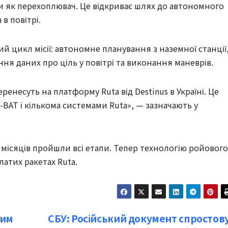
яти як перехоплювач. Це відкриває шлях до автономного
 в повітрі.
й цикл місії: автономне планування з наземної станції
ння даних про ціль у повітрі та виконання маневрів.
ренесуть на платформу Ruta від Destinus в Україні. Це
BAT і кількома системами Ruta», — зазначають у
 місяців пройшли всі етапи. Тепер технологію ройового
атих ракетах Ruta.
ким
СБУ: Російський документ спростов