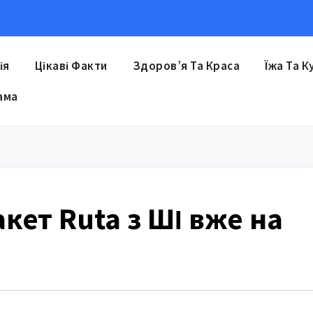
ія
Цікаві Факти
Здоров’я Та Краса
Їжа Та К
ама
кет Ruta з ШІ вже на