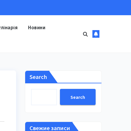
улінарія
Новини
Search
Search
Свежие записи