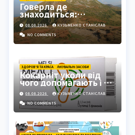
Говерла де
знаходиться:
найвища вершина
08.08.2026
КУЗЬМЕНКО СТАНІСЛАВ
України в серці
Карпат
NO COMMENTS
ЗДОРОВ’Я ТА КРАСА
ЛІКУВАЛЬНІ ЗАСОБИ
Кокарніт уколи від
чого допомагають і як
працюють
08.08.2026
КУЗЬМЕНКО СТАНІСЛАВ
NO COMMENTS