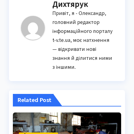
Дихтярук
Привіт, я - Олександр,
головний редактор
інформаційного порталу
t-v.te.ua, моє натхнення
— відкривати нові
знання й ділитися ними
з іншими.
Related Post