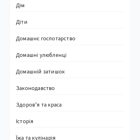
Дім
Діти
Домашнє госпотарство
Домашні улюбленці
Домашній затишок
Законодавство
Здоров’я та краса
Історія
Їжа та кулінарія