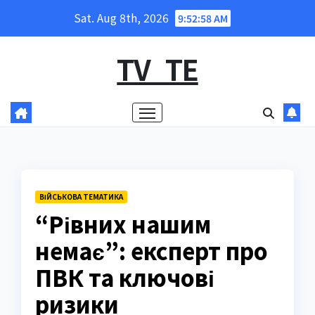
Skip
Sat. Aug 8th, 2026
9:52:59 AM
to
content
TV_TE
ВІЙСЬКОВА ТЕМАТИКА
“Рівних нашим
немає”: експерт про
ПВК та ключові
ризики