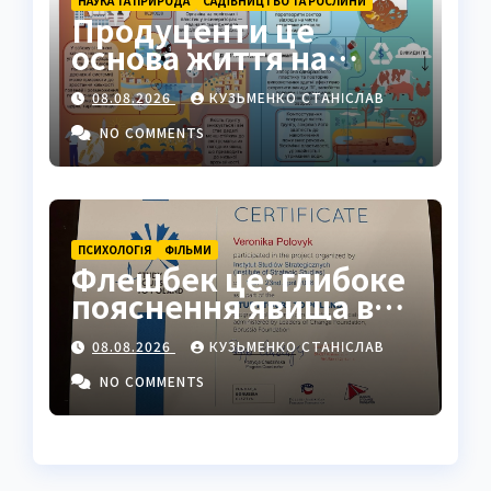
НАУКА ТА ПРИРОДА
САДІВНИЦТВО ТА РОСЛИНИ
Продуценти це
основа життя на
Землі: повний гід
08.08.2026
КУЗЬМЕНКО СТАНІСЛАВ
NO COMMENTS
ПСИХОЛОГІЯ
ФІЛЬМИ
Флешбек це: глибоке
пояснення явища в
психології, кіно та
08.08.2026
КУЗЬМЕНКО СТАНІСЛАВ
житті
NO COMMENTS