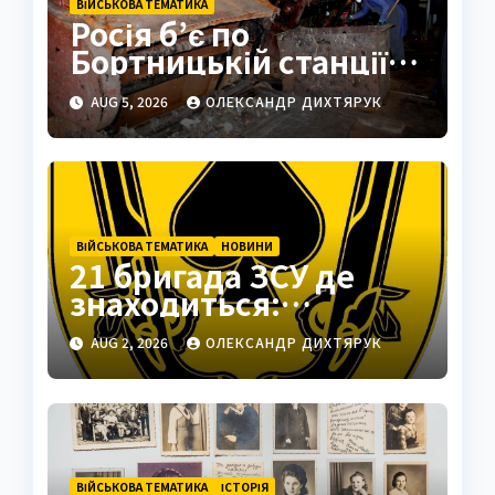
ВІЙСЬКОВА ТЕМАТИКА
Росія б’є по
Бортницькій станції:
експерт попередив
AUG 5, 2026
ОЛЕКСАНДР ДИХТЯРУК
про катастрофу
ВІЙСЬКОВА ТЕМАТИКА
НОВИНИ
21 бригада ЗСУ де
знаходиться:
Подільськ як
AUG 2, 2026
ОЛЕКСАНДР ДИХТЯРУК
стратегічний центр
ВІЙСЬКОВА ТЕМАТИКА
ІСТОРІЯ