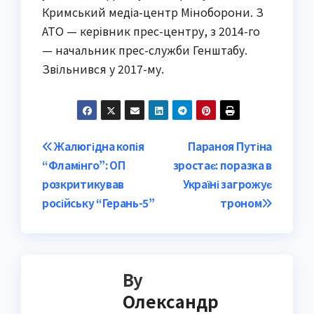
Кримський медіа-центр Міноборони. З
АТО — керівник прес-центру, з 2014-го
— начальник прес-служби Генштабу.
Звільнився у 2017-му.
Post
Жалюгідна копія
Параноя Путіна
“Фламінго”: ОП
зростає: поразка в
navigation
розкритикував
Україні загрожує
російську “Герань-5”
троном
By
Олександр