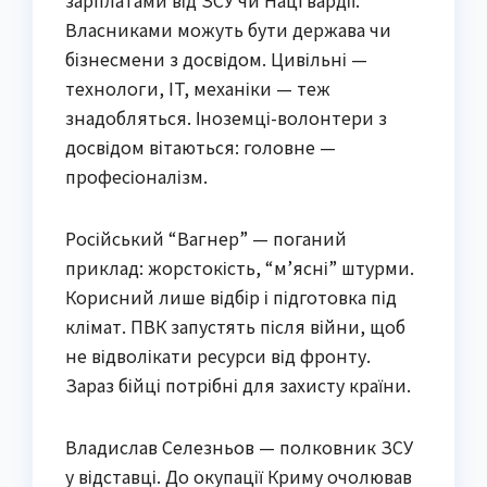
зарплатами від ЗСУ чи Нацгвардії.
Власниками можуть бути держава чи
бізнесмени з досвідом. Цивільні —
технологи, IT, механіки — теж
знадобляться. Іноземці-волонтери з
досвідом вітаються: головне —
професіоналізм.
Російський “Вагнер” — поганий
приклад: жорстокість, “м’ясні” штурми.
Корисний лише відбір і підготовка під
клімат. ПВК запустять після війни, щоб
не відволікати ресурси від фронту.
Зараз бійці потрібні для захисту країни.
Владислав Селезньов — полковник ЗСУ
у відставці. До окупації Криму очолював