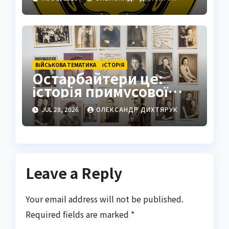
стратегічний центр
ВІЙСЬКОВА ТЕМАТИКА
ІСТОРІЯ
Остарбайтери це:
історія примусової
праці українців
JUL 28, 2026
ОЛЕКСАНДР ДИХТЯРУК
Leave a Reply
Your email address will not be published.
Required fields are marked
*