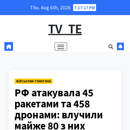
Skip
Thu. Aug 6th, 2026
7:17:18 PM
to
content
TV_TE
ВІЙСЬКОВА ТЕМАТИКА
РФ атакувала 45
ракетами та 458
дронами: влучили
майже 80 з них