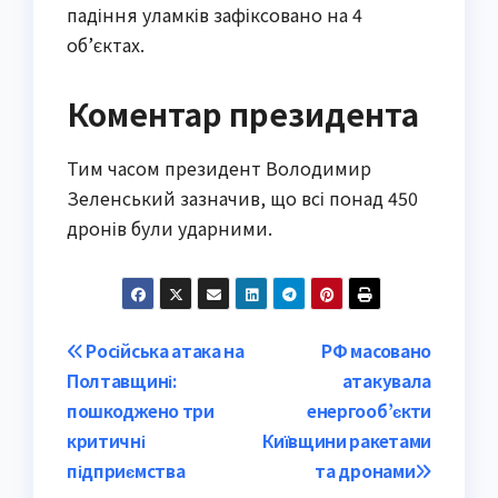
падіння уламків зафіксовано на 4
об’єктах.
Коментар президента
Тим часом президент Володимир
Зеленський зазначив, що всі понад 450
дронів були ударними.
Post
Російська атака на
РФ масовано
Полтавщині:
атакувала
navigation
пошкоджено три
енергооб’єкти
критичні
Київщини ракетами
підприємства
та дронами