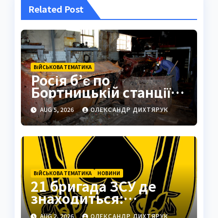
Related Post
ВІЙСЬКОВА ТЕМАТИКА
Росія б’є по
Бортницькій станції:
експерт попередив
AUG 5, 2026
ОЛЕКСАНДР ДИХТЯРУК
про катастрофу
ВІЙСЬКОВА ТЕМАТИКА
НОВИНИ
21 бригада ЗСУ де
знаходиться:
Подільськ як
AUG 2, 2026
ОЛЕКСАНДР ДИХТЯРУК