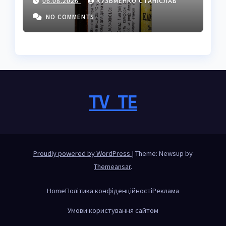
06.08.2026
КУЗЬМЕНКО СТАНІСЛАВ
властивостями
NO COMMENTS
TV_TE
Proudly powered by WordPress
|
Theme: Newsup by
Themeansar
.
Home
Політика конфіденційності
Реклама
Умови користування сайтом