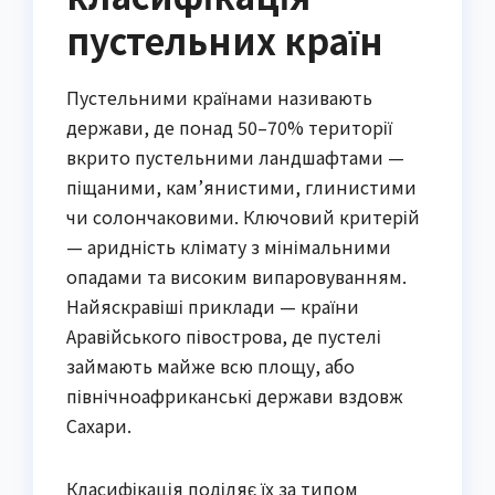
пустельних країн
Пустельними країнами називають
держави, де понад 50–70% території
вкрито пустельними ландшафтами —
піщаними, кам’янистими, глинистими
чи солончаковими. Ключовий критерій
— аридність клімату з мінімальними
опадами та високим випаровуванням.
Найяскравіші приклади — країни
Аравійського півострова, де пустелі
займають майже всю площу, або
північноафриканські держави вздовж
Сахари.
Класифікація поділяє їх за типом