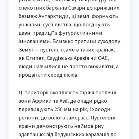
спекотних барханів Сахари до крижаних
безмеж Антарктиди, ці землі формують
унікальні суспільства, що поєднують
давні традиції з футуристичними
інноваціями. Близько третини суходолу
Землі — пустелі, і саме в таких країнах,
як Єгипет, Саудівська Аравія чи ОАЕ,
люди навчилися не просто виживати, а
процвітати серед пісків.
Ці території охоплюють гарячі тропічні
зони Африки та Азії, де опади рідко
перевищують 250 мм на рік, і холодні
регіони, де волога замерзає. Пустельні
країни демонструють неймовірну
адаптацію: від бедуїнських караванів до