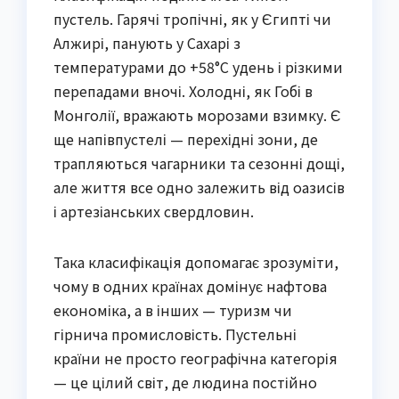
пустель. Гарячі тропічні, як у Єгипті чи
Алжирі, панують у Сахарі з
температурами до +58°C удень і різкими
перепадами вночі. Холодні, як Гобі в
Монголії, вражають морозами взимку. Є
ще напівпустелі — перехідні зони, де
трапляються чагарники та сезонні дощі,
але життя все одно залежить від оазисів
і артезіанських свердловин.
Така класифікація допомагає зрозуміти,
чому в одних країнах домінує нафтова
економіка, а в інших — туризм чи
гірнича промисловість. Пустельні
країни не просто географічна категорія
— це цілий світ, де людина постійно