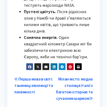
тестують марсоходи NASA.
Пустелі цвітуть.
Після рідкісних
злив у Намібі чи Аравії з’являються
килими квітів, що тривають лише
кілька днів.
Сонячна енергія.
Один
квадратний кілометр Сахари міг би
забезпечити електрикою всю
Європу, якби не технічні бар’єри.
Post
Перша мова в світі:
Мілан місто: модна
таємниці еволюції та
столиця Італії з
navigation
писемності
багатою історією та
сучасним шармом