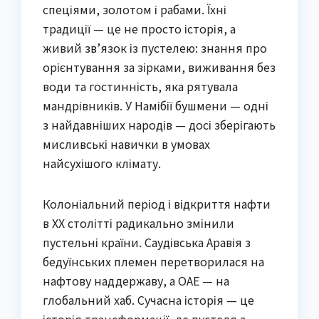
спеціями, золотом і рабами. Їхні
традиції — це не просто історія, а
живий зв’язок із пустелею: знання про
орієнтування за зірками, виживання без
води та гостинність, яка рятувала
мандрівників. У Намібії бушмени — одні
з найдавніших народів — досі зберігають
мисливські навички в умовах
найсухішого клімату.
Колоніальний період і відкриття нафти
в XX столітті радикально змінили
пустельні країни. Саудівська Аравія з
бедуїнських племен перетворилася на
нафтову наддержаву, а ОАЕ — на
глобальний хаб. Сучасна історія — це
історія трансформації, де пустеля з