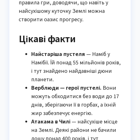
правила гри, доводячи, що навіть у
найсухішому куточку Землі можна
створити оазис прогресу.
Цікаві факти
Найстаріша пустеля
— Наміб у
Намібії. Їй понад 55 мільйонів років,
і тут знайдено найдавніші дюни
планети.
Верблюди — герої пустелі.
Вони
можуть обходитися без води до 17
днів, зберігаючи її в горбах, а їхній
жир забезпечує енергію.
Атакама в Чилі
— найсухіше місце
на Землі. Деякі райони не бачили
дощу понад 400 років, і тут