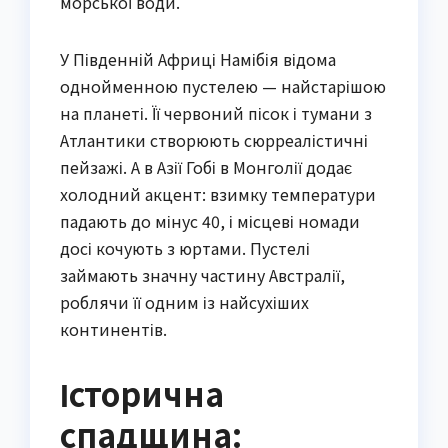
морської води.
У Південній Африці Намібія відома
однойменною пустелею — найстарішою
на планеті. Її червоний пісок і тумани з
Атлантики створюють сюрреалістичні
пейзажі. А в Азії Гобі в Монголії додає
холодний акцент: взимку температури
падають до мінус 40, і місцеві номади
досі кочують з юртами. Пустелі
займають значну частину Австралії,
роблячи її одним із найсухіших
континентів.
Історична
спадщина: