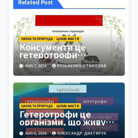
Related Post
НАУКА ТА ПРИРОДА
ЦІКАВІ ФАКТИ
Консументи це
гетеротрофи
екосистеми
AUG 7, 2026
КУЗЬМЕНКО СТАНІСЛАВ
НАУКА ТА ПРИРОДА
ЦІКАВІ ФАКТИ
Гетеротрофи це
організми, що живуть
за рахунок готової
AUG 6, 2026
ОЛЕКСАНДР ДИХТЯРУК
органіки