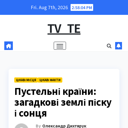
Skip
Fri. Aug 7th, 2026
2:58:05 PM
to
content
TV_TE
ЦІКАВІ МІСЦЯ
ЦІКАВІ ФАКТИ
Пустельні країни:
загадкові землі піску
і сонця
By
Олександр Дихтярук