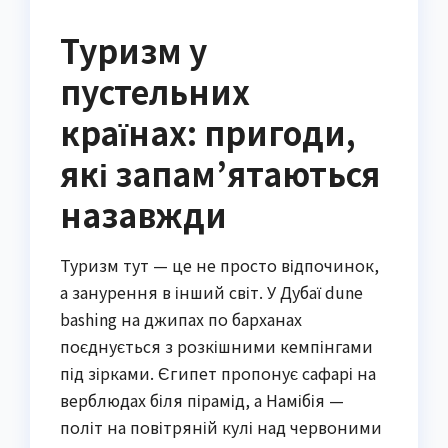
Туризм у
пустельних
країнах: пригоди,
які запам’ятаються
назавжди
Туризм тут — це не просто відпочинок,
а занурення в інший світ. У Дубаї dune
bashing на джипах по барханах
поєднується з розкішними кемпінгами
під зірками. Єгипет пропонує сафарі на
верблюдах біля пірамід, а Намібія —
політ на повітряній кулі над червоними