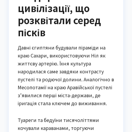
цивілізації, що
розквітали серед
пісків
Давні єгиптяни будували піраміди на
краю Сахари, використовуючи Ніл як
життєву артерію. Їхня культура
народилася саме завдяки контрасту
пустелі та родючої долини. Аналогічно в
Месопотамії на краю Аравійської пустелі
з’явилися перші міста-держави, де
іригація стала ключем до виживання.
Туареги та бедуїни тисячоліттями
кочували караванами, торгуючи