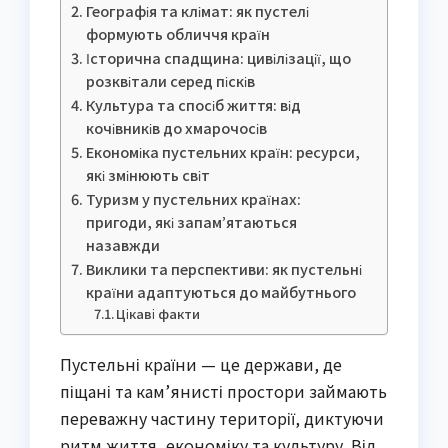
Географія та клімат: як пустелі
формують обличчя країн
Історична спадщина: цивілізації, що
розквітали серед пісків
Культура та спосіб життя: від
кочівників до хмарочосів
Економіка пустельних країн: ресурси,
які змінюють світ
Туризм у пустельних країнах:
пригоди, які запам’ятаються
назавжди
Виклики та перспективи: як пустельні
країни адаптуються до майбутнього
Цікаві факти
Пустельні країни — це держави, де
піщані та кам’янисті простори займають
переважну частину території, диктуючи
ритм життя, економіку та культуру. Від