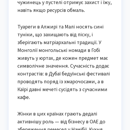
чужинець у пустелі отримує захист і їжу,
навіть якщо ресурсів обмаль.
Туареги в Алжирі та Малі носять сині
туніки, що захищають від піску, і
зберігають матріархальні традиції. У
Монголії монгольські номади в Гобі
живуть у юртах, де кожен предмет має
символічне значення. Сучасність додає
контрастів: в Дубаї бедуїнські фестивалі
проводять поряд із хмарочосами, а в
Каїрі давні мечеті сусідять з сучасними
кафе.
Жінки в цих країнах грають дедалі
активнішу роль — від бізнесу в ОАЕ до
збереження ремесел у Намібії. Кухня