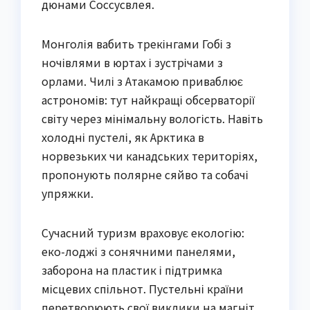
дюнами Соссусвлея.
Монголія вабить трекінгами Гобі з
ночівлями в юртах і зустрічами з
орлами. Чилі з Атакамою приваблює
астрономів: тут найкращі обсерваторії
світу через мінімальну вологість. Навіть
холодні пустелі, як Арктика в
норвезьких чи канадських територіях,
пропонують полярне сяйво та собачі
упряжки.
Сучасний туризм враховує екологію:
еко-лоджі з сонячними панелями,
заборона на пластик і підтримка
місцевих спільнот. Пустельні країни
перетворюють свої виклики на магніт