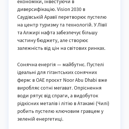
економіки, інвестуючи в
диверсифікацію. Vision 2030 в
Саудівській Аравії перетворює пустелю
на центр туризму та технологій. У Лівії
та Алжирі нафта забезпечує більшу
частину бюджету, але створює
залежність від цін на світових ринках.
Сонячна енергія — майбутнє. Пустелі
ідеальні для гігантських сонячних
ферм: в ОАЕ проєкт Noor Abu Dhabi вже
виробляє сотні мегават. Опріснення
води рятує від спраги, а видобуток
рідкісних металів і літію в Атакамі (Чилі)
робить пустелю ключовим гравцем у
зеленій енергетиці.