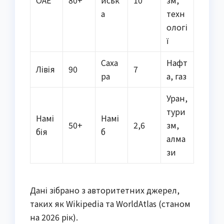
а
техн
ологі
ї
Саха
Нафт
Лівія
90
7
ра
а, газ
Уран,
тури
Намі
Намі
50+
2,6
зм,
бія
б
алма
зи
Дані зібрано з авторитетних джерел,
таких як Wikipedia та WorldAtlas (станом
на 2026 рік).