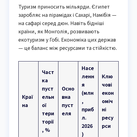
Туризм приносить мільярди. Єгипет
заробляє на пірамідах і Сахарі, Намібія —
на сафарі серед дюн. Навіть бідніші
країни, як Монголія, розвивають
екотуризм у Гобі. Економіка цих держав
— це баланс між ресурсами та стійкістю.
Насе
Част
ленн
Клю
ка
я
чові
пуст
Осно
(млн
екон
Краї
ельн
вна
,
оміч
на
ої
пуст
приб
ні
тери
еля
л.
ресу
торії
2026
рси
, %
)