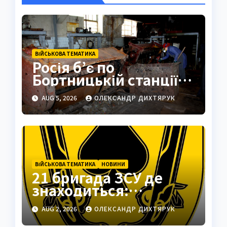
ВІЙСЬКОВА ТЕМАТИКА
Росія б’є по
Бортницькій станції:
експерт попередив
AUG 5, 2026
ОЛЕКСАНДР ДИХТЯРУК
про катастрофу
ВІЙСЬКОВА ТЕМАТИКА
НОВИНИ
21 бригада ЗСУ де
знаходиться:
Подільськ як
AUG 2, 2026
ОЛЕКСАНДР ДИХТЯРУК
стратегічний центр