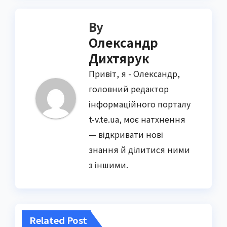
By
Олександр
Дихтярук
Привіт, я - Олександр,
головний редактор
інформаційного порталу
t-v.te.ua, моє натхнення
— відкривати нові
знання й ділитися ними
з іншими.
Related Post