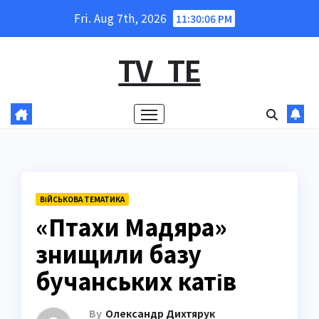
Skip
Fri. Aug 7th, 2026
11:30:07 PM
to
content
TV_TE
ВІЙСЬКОВА ТЕМАТИКА
«Птахи Мадяра»
знищили базу
бучанських катів
By
Олександр Дихтярук