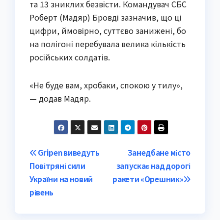
та 13 зниклих безвісти. Командувач СБС
Роберт (Мадяр) Бровді зазначив, що ці
цифри, ймовірно, суттєво занижені, бо
на полігоні перебувала велика кількість
російських солдатів.
«Не буде вам, хробаки, спокою у тилу»,
— додав Мадяр.
Post
Gripen виведуть
Занедбане місто
Повітряні сили
запускає наддорогі
navigation
України на новий
ракети «Орешник»
рівень