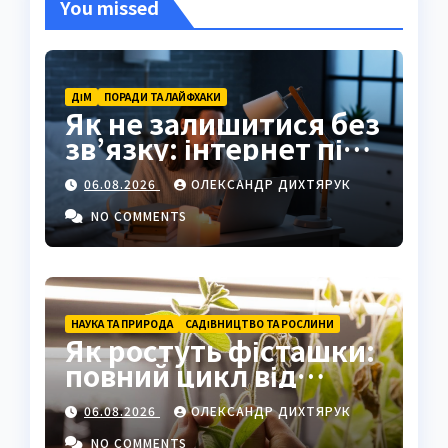
You missed
ДІМ
ПОРАДИ ТА ЛАЙФХАКИ
Як не залишитися без
зв’язку: інтернет під
час відключень світла
06.08.2026
ОЛЕКСАНДР ДИХТЯРУК
NO COMMENTS
НАУКА ТА ПРИРОДА
САДІВНИЦТВО ТА РОСЛИНИ
Як ростуть фісташки:
повний цикл від
насіння до стиглого
06.08.2026
ОЛЕКСАНДР ДИХТЯРУК
горіха
NO COMMENTS