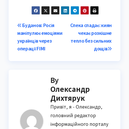
Post
Буданов: Росія
Спека спадає: киян
маніпулює емоціями
чекає розкішне
navigation
українців через
тепло без сильних
операції FIMI
дощів
By
Олександр
Дихтярук
Привіт, я - Олександр,
головний редактор
інформаційного порталу