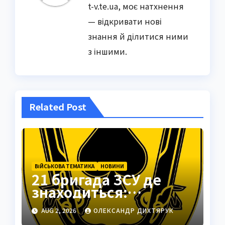
t-v.te.ua, моє натхнення
— відкривати нові
знання й ділитися ними
з іншими.
Related Post
ВІЙСЬКОВА ТЕМАТИКА
НОВИНИ
21 бригада ЗСУ де
знаходиться:
Подільськ як
AUG 2, 2026
ОЛЕКСАНДР ДИХТЯРУК
стратегічний центр