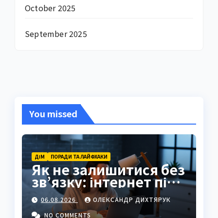
October 2025
September 2025
You missed
ДІМ
ПОРАДИ ТА ЛАЙФХАКИ
Як не залишитися без
зв’язку: інтернет під
час відключень світла
06.08.2026
ОЛЕКСАНДР ДИХТЯРУК
NO COMMENTS