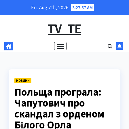
Skip
Fri. Aug 7th, 2026
3:27:58 AM
to
content
TV_TE
НОВИНИ
Польща програла:
Чапутович про
скандал з орденом
Білого Орла