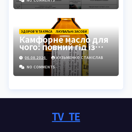
ЗДОРОВ’Я ТА КРАСА
ЛІКУВАЛЬНІ ЗАСОБИ
Камфорне масло для
чого: повний гід із
застосуванням і
06.08.2026
КУЗЬМЕНКО СТАНІСЛАВ
властивостями
NO COMMENTS
TV_TE