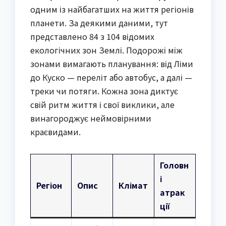
одним із найбагатших на життя регіонів
планети. За деякими даними, тут
представлено 84 з 104 відомих
екологічних зон Землі. Подорожі між
зонами вимагають планування: від Ліми
до Куско — переліт або автобус, а далі —
треки чи потяги. Кожна зона диктує
свій ритм життя і свої виклики, але
винагороджує неймовірними
краєвидами.
Головн
і
Регіон
Опис
Клімат
атрак
ції