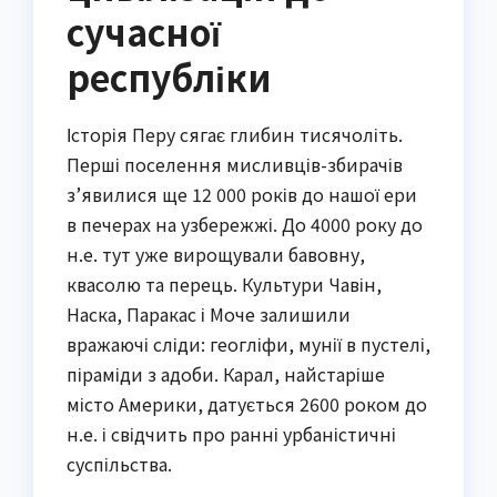
сучасної
республіки
Історія Перу сягає глибин тисячоліть.
Перші поселення мисливців-збирачів
з’явилися ще 12 000 років до нашої ери
в печерах на узбережжі. До 4000 року до
н.е. тут уже вирощували бавовну,
квасолю та перець. Культури Чавін,
Наска, Паракас і Моче залишили
вражаючі сліди: геогліфи, мунії в пустелі,
піраміди з адоби. Карал, найстаріше
місто Америки, датується 2600 роком до
н.е. і свідчить про ранні урбаністичні
суспільства.