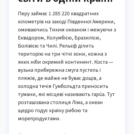
Перу займає 1 285 220 квадратних
кілометрів на заході Південної Америки,
омиваючись Тихим океаном і межуючи з
Еквадором, Колумбією, Бразилією,
Болівією та Чилі. Рельєф ділить
територію на три чіткі зони, кожна з
яких ніби окремий континент. Коста —
вузька прибережна смуга пустель і
пляжів, де майже не буває дощів, а
холодна течія Гумбольдта приносить
тумани, які місцеві називають гарúa. Тут
розташована столиця Ліма, а океан
щедро годує країну рибою та
морепродуктами.