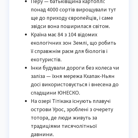
Перу — батьківщина картоплі:
понад 4000 сортів вирощували тут
ще до приходу європейців, і саме
звідси вона поширилася світом.
Країна має 84 з 104 відомих
екологічних зон Землі, що робить
її справжнім раєм для біологів і
екотуристів.
Інки будували дороги без колеса чи
заліза — їхня мережа Кхапак-Ньян
досі використовується і внесена до
спадщини ЮНЕСКО.
На озері Тітікака існують плавучі
острови Урос, зроблені з очерету
тотора, де люди живуть за
традиціями тисячолітньої
давнини.