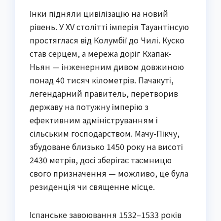
Інки підняли цивілізацію на новий
рівень. У XV столітті імперія Тауантінсую
простяглася від Колумбії до Чилі. Куско
став серцем, а мережа доріг Кхапак-
Ньян — інженерним дивом довжиною
понад 40 тисяч кілометрів. Пачакуті,
легендарний правитель, перетворив
державу на потужну імперію з
ефективним адмініструванням і
сільським господарством. Мачу-Пікчу,
збудоване близько 1450 року на висоті
2430 метрів, досі зберігає таємницю
свого призначення — можливо, це була
резиденція чи священне місце.
Іспанське завоювання 1532–1533 років