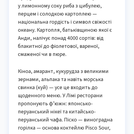
у лимонному соку риба з цибулею,
перцем і солодкою картоплею —
національна гордість і символ свіжості
океану. Картопля, батьківщиною якої є
Анди, налічує понад 4000 сортів: від
блакитної до фіолетової, вареної,
смаженої чи в пюре.
Кіноа, амарант, кукурудза з великими
зернами, альпака та навіть морська
свинка (куй) — усе це входить до
щоденного меню. У Лімі ресторани
пропонують ф’южн: японсько-
перуанський нікеї та китайсько-
перуанський чафа. Піско — виноградна
горілка — основа коктейлю Pisco Sour,