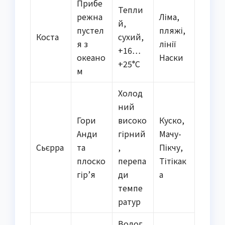
Прибе
Тепли
режна
Ліма,
й,
пустел
пляжі,
Коста
сухий,
я з
лінії
+16…
океано
Наски
+25°C
м
Холод
ний
Гори
високо
Куско,
Анди
гірний
Мачу-
Сьєрра
та
,
Пікчу,
плоско
перепа
Тітікак
гір’я
ди
а
темпе
ратур
Волог