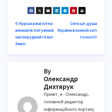
Post
Курська магнітна
Село це: душа
аномалія: потужний
України в кожній хаті
navigation
залізорудний гігант
та полі
Землі
By
Олександр
Дихтярук
Привіт, я - Олександр,
головний редактор
інформаційного порталу