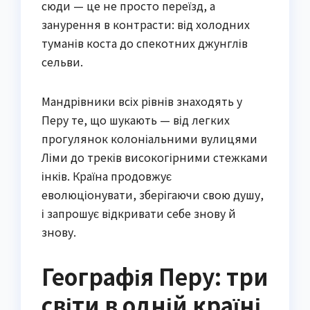
сюди — це не просто переїзд, а
занурення в контрасти: від холодних
туманів коста до спекотних джунглів
сельви.
Мандрівники всіх рівнів знаходять у
Перу те, що шукають — від легких
прогулянок колоніальними вулицями
Ліми до треків високогірними стежками
інків. Країна продовжує
еволюціонувати, зберігаючи свою душу,
і запрошує відкривати себе знову й
знову.
Географія Перу: три
світи в одній країні