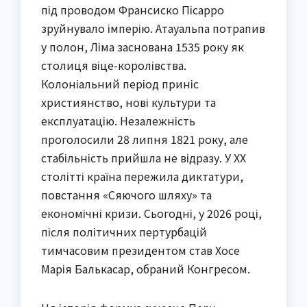
під проводом Франсиско Пісарро
зруйнувало імперію. Атауальпа потрапив
у полон, Ліма заснована 1535 року як
столиця віце-королівства.
Колоніальний період приніс
християнство, нові культури та
експлуатацію. Незалежність
проголосили 28 липня 1821 року, але
стабільність прийшла не відразу. У XX
столітті країна пережила диктатури,
повстання «Сяючого шляху» та
економічні кризи. Сьогодні, у 2026 році,
після політичних пертурбацій
тимчасовим президентом став Хосе
Марія Балькасар, обраний Конгресом.