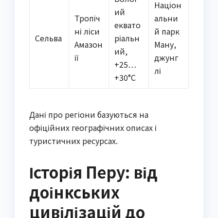
Націон
ий
Тропіч
альни
еквато
ні ліси
й парк
Сельва
ріальн
Амазон
Ману,
ий,
ії
джунг
+25…
лі
+30°C
Дані про регіони базуються на
офіційних географічних описах і
туристичних ресурсах.
Історія Перу: від
доінкських
цивілізацій до