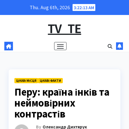
Skip
Thu. Aug 6th, 2026
3:22:15 AM
to
content
TV_TE
ЦІКАВІ МІСЦЯ
ЦІКАВІ ФАКТИ
Перу: країна інків та
неймовірних
контрастів
By
Олександр Дихтярук