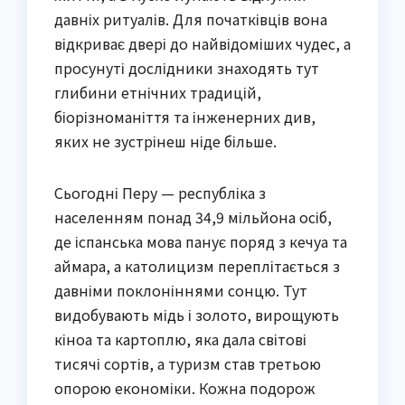
давніх ритуалів. Для початківців вона
відкриває двері до найвідоміших чудес, а
просунуті дослідники знаходять тут
глибини етнічних традицій,
біорізноманіття та інженерних див,
яких не зустрінеш ніде більше.
Сьогодні Перу — республіка з
населенням понад 34,9 мільйона осіб,
де іспанська мова панує поряд з кечуа та
аймара, а католицизм переплітається з
давніми поклоніннями сонцю. Тут
видобувають мідь і золото, вирощують
кіноа та картоплю, яка дала світові
тисячі сортів, а туризм став третьою
опорою економіки. Кожна подорож