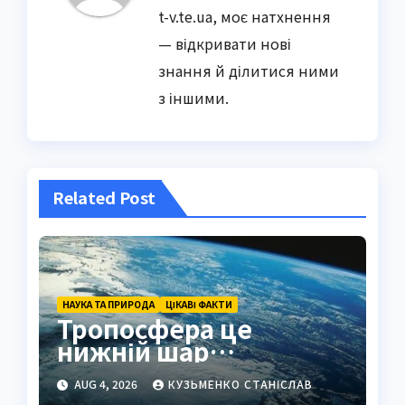
t-v.te.ua, моє натхнення
— відкривати нові
знання й ділитися ними
з іншими.
Related Post
НАУКА ТА ПРИРОДА
ЦІКАВІ ФАКТИ
Тропосфера це
нижній шар
атмосфери Землі
AUG 4, 2026
КУЗЬМЕНКО СТАНІСЛАВ