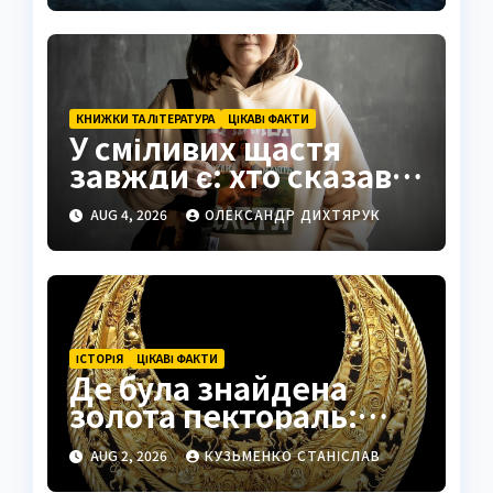
КНИЖКИ ТА ЛІТЕРАТУРА
ЦІКАВІ ФАКТИ
У сміливих щастя
завжди є: хто сказав і
що означає ця
AUG 4, 2026
ОЛЕКСАНДР ДИХТЯРУК
мудрість
ІСТОРІЯ
ЦІКАВІ ФАКТИ
Де була знайдена
золота пектораль:
таємниці кургану
AUG 2, 2026
КУЗЬМЕНКО СТАНІСЛАВ
Товста Могила