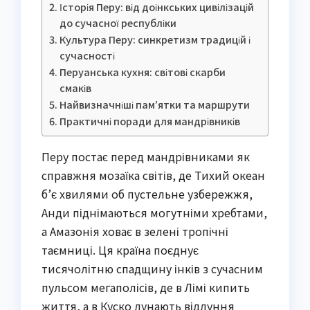
Історія Перу: від доінкських цивілізацій
до сучасної республіки
Культура Перу: синкретизм традицій і
сучасності
Перуанська кухня: світові скарби
смаків
Найвизначніші пам’ятки та маршрути
Практичні поради для мандрівників
Перу постає перед мандрівниками як
справжня мозаїка світів, де Тихий океан
б’є хвилями об пустельне узбережжя,
Анди піднімаються могутніми хребтами,
а Амазонія ховає в зелені тропічні
таємниці. Ця країна поєднує
тисячолітню спадщину інків з сучасним
пульсом мегаполісів, де в Лімі кипить
життя, а в Куско лунають відлуння