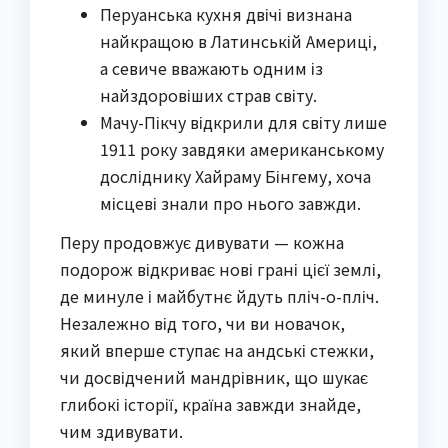
Перуанська кухня двічі визнана
найкращою в Латинській Америці,
а севиче вважають одним із
найздоровіших страв світу.
Мачу-Пікчу відкрили для світу лише
1911 року завдяки американському
досліднику Хайраму Бінгему, хоча
місцеві знали про нього завжди.
Перу продовжує дивувати — кожна
подорож відкриває нові грані цієї землі,
де минуле і майбутнє йдуть пліч-о-пліч.
Незалежно від того, чи ви новачок,
який вперше ступає на андські стежки,
чи досвідчений мандрівник, що шукає
глибокі історії, країна завжди знайде,
чим здивувати.