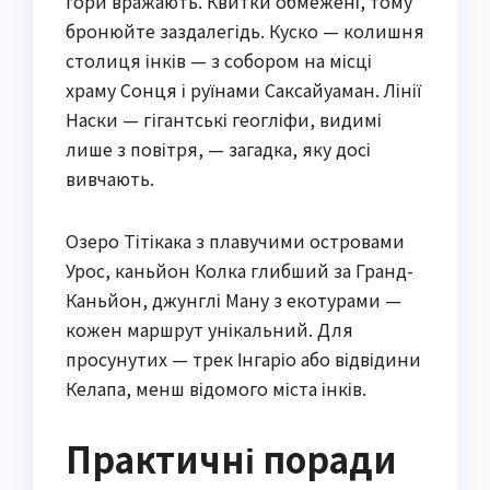
гори вражають. Квитки обмежені, тому
бронюйте заздалегідь. Куско — колишня
столиця інків — з собором на місці
храму Сонця і руїнами Саксайуаман. Лінії
Наски — гігантські геогліфи, видимі
лише з повітря, — загадка, яку досі
вивчають.
Озеро Тітікака з плавучими островами
Урос, каньйон Колка глибший за Гранд-
Каньйон, джунглі Ману з екотурами —
кожен маршрут унікальний. Для
просунутих — трек Інгаріо або відвідини
Келапа, менш відомого міста інків.
Практичні поради