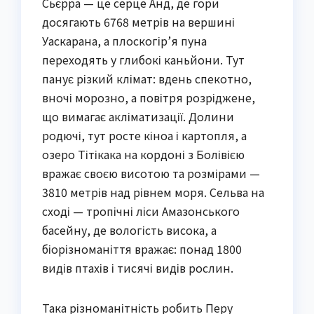
Сьєрра — це серце Анд, де гори
досягають 6768 метрів на вершині
Уаскарана, а плоскогір’я пуна
переходять у глибокі каньйони. Тут
панує різкий клімат: вдень спекотно,
вночі морозно, а повітря розріджене,
що вимагає акліматизації. Долини
родючі, тут росте кіноа і картопля, а
озеро Тітікака на кордоні з Болівією
вражає своєю висотою та розмірами —
3810 метрів над рівнем моря. Сельва на
сході — тропічні ліси Амазонського
басейну, де вологість висока, а
біорізноманіття вражає: понад 1800
видів птахів і тисячі видів рослин.
Така різноманітність робить Перу