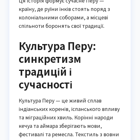
Ця історія формує сучасне Перу —
країну, де руїни інків стоять поряд з
колоніальними соборами, а місцеві
спільноти боронять свої традиції.
Культура Перу:
синкретизм
традицій і
сучасності
Культура Перу — це живий сплав
індіанських коренів, іспанського впливу
та міграційних хвиль. Корінні народи
кечуа та аймара зберігають мови,
фестивалі та ремесла. Текстиль з вовни