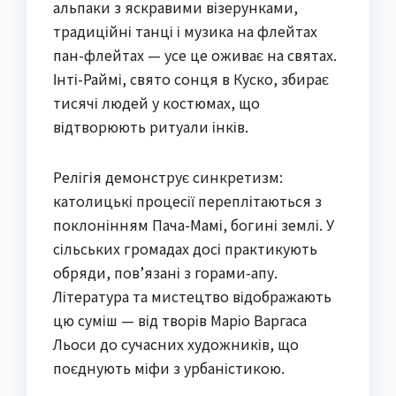
альпаки з яскравими візерунками,
традиційні танці і музика на флейтах
пан-флейтах — усе це оживає на святах.
Інті-Раймі, свято сонця в Куско, збирає
тисячі людей у костюмах, що
відтворюють ритуали інків.
Релігія демонструє синкретизм:
католицькі процесії переплітаються з
поклонінням Пача-Мамі, богині землі. У
сільських громадах досі практикують
обряди, пов’язані з горами-апу.
Література та мистецтво відображають
цю суміш — від творів Маріо Варгаса
Льоси до сучасних художників, що
поєднують міфи з урбаністикою.