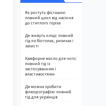
Як ростуть фісташки:
повний цикл від насіння
до стиглого горіха
Де живуть кліщі: повний
гід по біотопах, ризиках і
захисті
Камфорне масло для чого:
повний гід із
застосуванням і
властивостями
Де можна зробити
флюорографію: повний
гід для українців