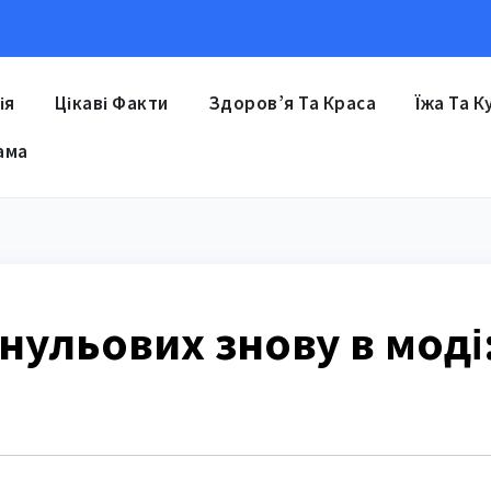
ія
Цікаві Факти
Здоров’я Та Краса
Їжа Та К
ама
 нульових знову в моді