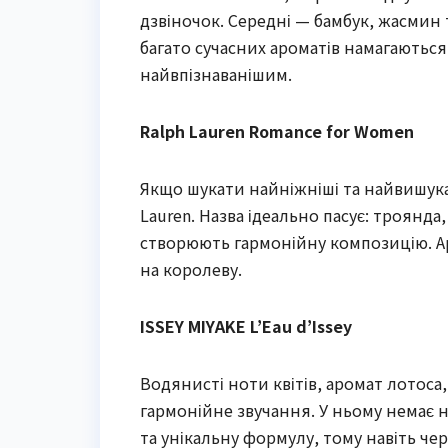
дзвіночок. Середні — бамбук, жасмин т
багато сучасних ароматів намагаютьс
найвпізнаванішим.
Ralph Lauren Romance for Women
Якщо шукати найніжніші та найвишука
Lauren. Назва ідеально пасує: троянда,
створюють гармонійну композицію. Ар
на королеву.
ISSEY MIYAKE L’Eau d’Issey
Водянисті ноти квітів, аромат лотоса
гармонійне звучання. У ньому немає ну
та унікальну формулу, тому навіть че