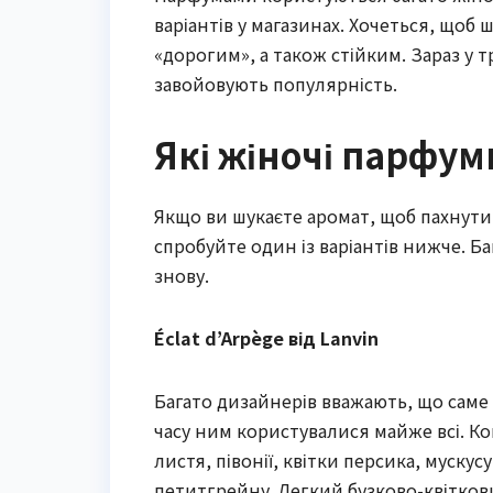
варіантів у магазинах. Хочеться, щоб
«дорогим», а також стійким. Зараз у тр
завойовують популярність.
Які жіночі парфуми
Якщо ви шукаєте аромат, щоб пахнути 
спробуйте один із варіантів нижче. Ба
знову.
Éclat d’Arpège від Lanvin
Багато дизайнерів вважають, що саме
часу ним користувалися майже всі. Ко
листя, півонії, квітки персика, мускус
петитгрейну. Легкий бузково-квітков