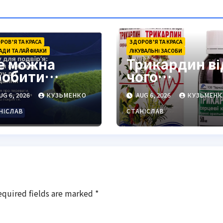
РОВ’Я ТА КРАСА
ЗДОРОВ’Я ТА КРАСА
АДИ ТА ЛАЙФХАКИ
ЛІКУВАЛЬНІ ЗАСОБИ
е можна
Трикардин ві
робити
чого
люорографі
допомагає:
UG 6, 2026
КУЗЬМЕНКО
AUG 6, 2026
КУЗЬМЕНК
: повний гід
повний гід
ля українців
НІСЛАВ
СТАНІСЛАВ
equired fields are marked
*