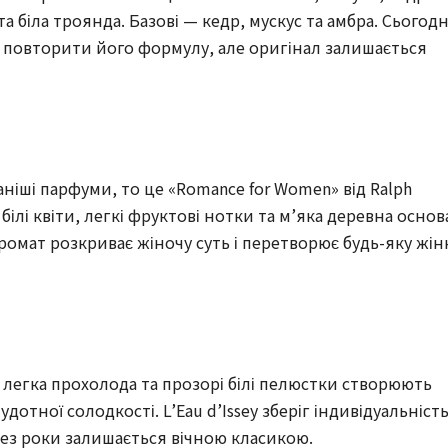
а біла троянда. Базові — кедр, мускус та амбра. Сьогодн
я повторити його формулу, але оригінал залишається
ніші парфуми, то це «Romance for Women» від Ralph
 білі квіти, легкі фруктові нотки та м’яка деревна основ
омат розкриває жіночу суть і перетворює будь-яку жін
, легка прохолода та прозорі білі пелюстки створюють
дотної солодкості. L’Eau d’Issey зберіг індивідуальніст
рез роки залишається вічною класикою.