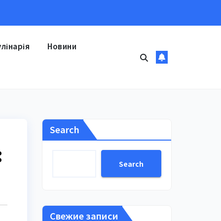
улінарія
Новини
Search
:
Search
Свежие записи