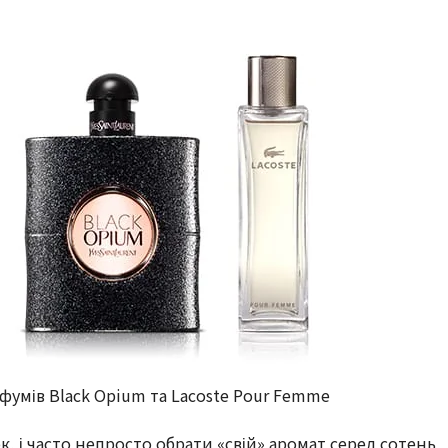
умів Black Opium та Lacoste Pour Femme
 і часто непросто обрати «свій» аромат серед сотень