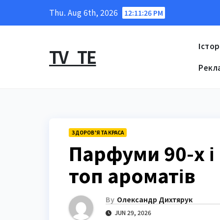
Skip
Thu. Aug 6th, 2026
12:11:27 PM
to
content
Істор
TV_TE
Рекл
ЗДОРОВ’Я ТА КРАСА
Парфуми 90-х і
топ ароматів
By
Олександр Дихтярук
JUN 29, 2026