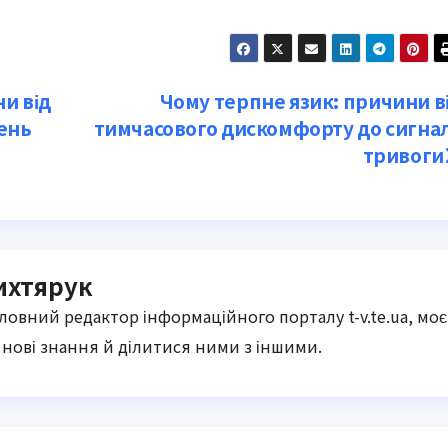
и від
Чому терпне язик: причини в
ень
тимчасового дискомфорту до сигна
тривоги
ихтярук
оловний редактор інформаційного порталу t-v.te.ua, моє
нові знання й ділитися ними з іншими.