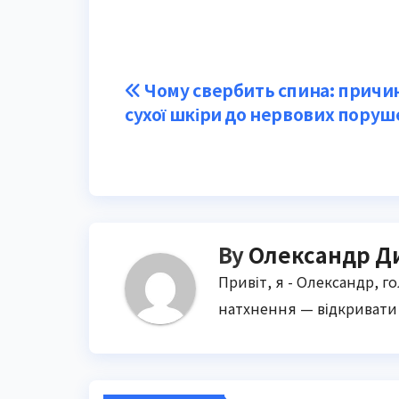
Post
Чому свербить спина: причин
сухої шкіри до нервових поруш
navigation
By
Олександр Д
Привіт, я - Олександр, г
натхнення — відкривати 