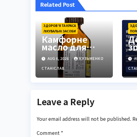
Related Post
ЗДОРОВ’Я ТА КРАСА
ЗДО
ЛІКУВАЛЬНІ ЗАСОБИ
ПОР
Камфорне
Д
масло для
з
чого: повний
ф
AUG 6, 2026
КУЗЬМЕНКО
A
гід із
ю
застосування
д
СТАНІСЛАВ
СТА
м і
властивостям
и
Leave a Reply
Your email address will not be published.
R
Comment
*