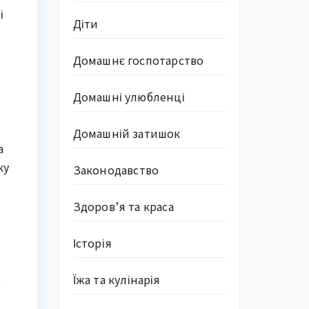
і
Діти
Домашнє госпотарство
Домашні улюбленці
Домашній затишок
а
ку
Законодавство
Здоров’я та краса
Історія
Їжа та кулінарія
ь