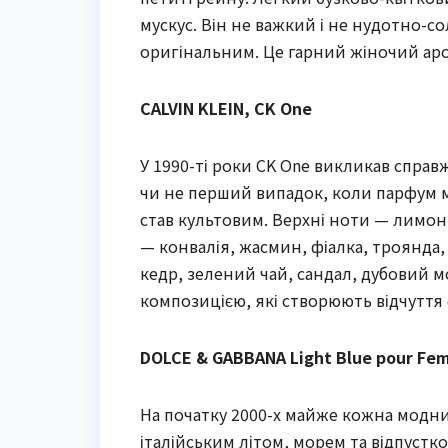
мускус. Він не важкий і не нудотно-со
оригінальним. Це гарний жіночий аром
CALVIN KLEIN, CK One
У 1990-ті роки CK One викликав спра
чи не перший випадок, коли парфум м
став культовим. Верхні ноти — лимон,
— конвалія, жасмин, фіалка, троянда, 
кедр, зелений чай, сандал, дубовий мо
композицією, які створюють відчуття 
DOLCE & GABBANA Light Blue pour F
На початку 2000-х майже кожна модни
італійським літом, морем та відпустк