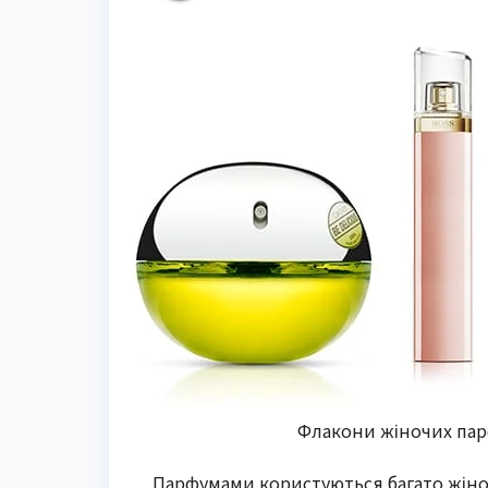
Флакони жіночих парф
Парфумами користуються багато жінок,