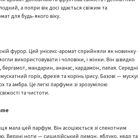
лодкий, а попри вік досі здається свіжим та
ат для будь-якого віку.
вжній фурор. Цей унісекс-аромат сприйняли як новинку
огли використовувати і чоловіки, і жінки. Він швидко
 бергамот, мандарин, ананас, кардамон, папая. Середні
мускатний горіх, фрезія та корінь ірису. Базові — мускус
х та амбра. Це легкі парфуми зі зрозумілою
свіжості та чистоти.
emme
ця мала цей парфум. Він асоціюється зі спекотним
ою. Верхні ноти — сицилійський лимон, яблуко, кедр та