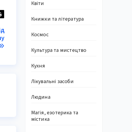
Квіти
Книжки та література
ід
Космос
лу
Культура та мистецтво
Кухня
Лікувальні засоби
Людина
Магія, езотерика та
містика