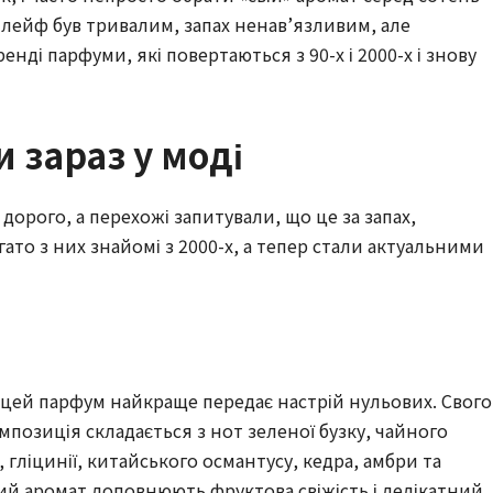
 шлейф був тривалим, запах ненав’язливим, але
енді парфуми, які повертаються з 90-х і 2000-х і знову
 зараз у моді
дорого, а перехожі запитували, що це за запах,
гато з них знайомі з 2000-х, а тепер стали актуальними
 цей парфум найкраще передає настрій нульових. Свого
мпозиція складається з нот зеленої бузку, чайного
у, гліцинії, китайського османтусу, кедра, амбри та
ий аромат доповнюють фруктова свіжість і делікатний