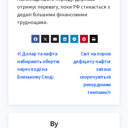
отримує перевагу, поки РФ стикається з
дедалі більшими фінансовими
труднощами.
Post
Долар та нафта
Світ на порозі
набирають обертів
дефіциту нафти:
navigation
через події на
запаси
Близькому Сході
скорочуються
рекордними
темпами
By