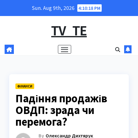
Skip
Sun. Aug 9th, 2026
4:10:20 PM
to
content
TV_TE
ФІНАНСИ
Падіння продажів
ОВДП: зрада чи
перемога?
By
Олександр Дихтярук