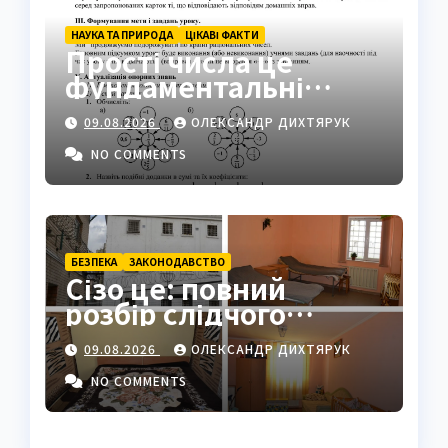
НАУКА ТА ПРИРОДА
ЦІКАВІ ФАКТИ
Прості числа це
фундаментальні
«атоми» математики
09.08.2026
ОЛЕКСАНДР ДИХТЯРУК
NO COMMENTS
БЕЗПЕКА
ЗАКОНОДАВСТВО
Сізо це: повний
розбір слідчого
ізолятора в Україні
09.08.2026
ОЛЕКСАНДР ДИХТЯРУК
NO COMMENTS