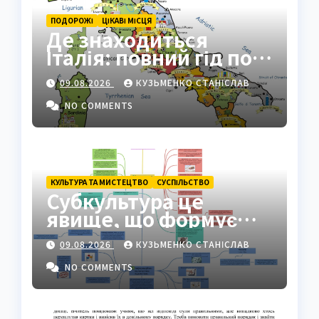
ПОДОРОЖІ
ЦІКАВІ МІСЦЯ
Де знаходиться
Італія: повний гід по
географії країни
09.08.2026
КУЗЬМЕНКО СТАНІСЛАВ
NO COMMENTS
КУЛЬТУРА ТА МИСТЕЦТВО
СУCПІЛЬСТВО
Субкультура це
явище, що формує
ідентичність груп у
09.08.2026
КУЗЬМЕНКО СТАНІСЛАВ
суспільстві
NO COMMENTS