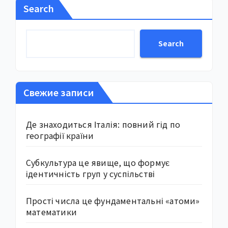
Search
Search
Свежие записи
Де знаходиться Італія: повний гід по
географії країни
Субкультура це явище, що формує
ідентичність груп у суспільстві
Прості числа це фундаментальні «атоми»
математики