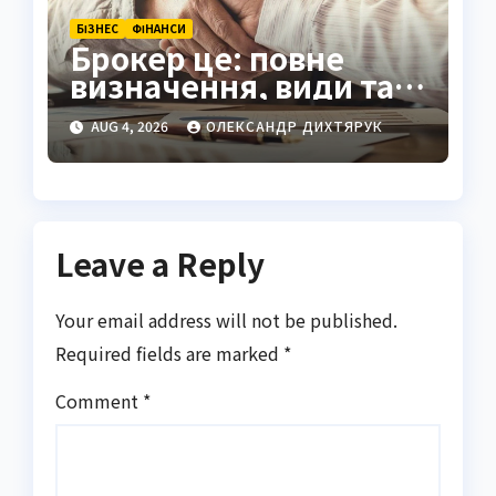
БІЗНЕС
ФІНАНСИ
Брокер це: повне
визначення, види та
як обрати надійного
AUG 4, 2026
ОЛЕКСАНДР ДИХТЯРУК
посередника
Leave a Reply
Your email address will not be published.
Required fields are marked
*
Comment
*