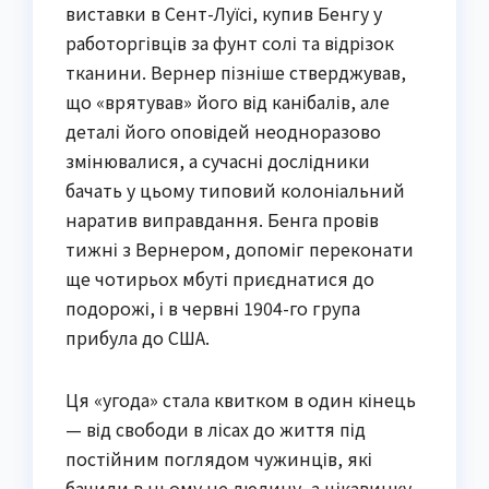
виставки в Сент-Луїсі, купив Бенгу у
работоргівців за фунт солі та відрізок
тканини. Вернер пізніше стверджував,
що «врятував» його від канібалів, але
деталі його оповідей неодноразово
змінювалися, а сучасні дослідники
бачать у цьому типовий колоніальний
наратив виправдання. Бенга провів
тижні з Вернером, допоміг переконати
ще чотирьох мбуті приєднатися до
подорожі, і в червні 1904-го група
прибула до США.
Ця «угода» стала квитком в один кінець
— від свободи в лісах до життя під
постійним поглядом чужинців, які
бачили в ньому не людину, а цікавинку.