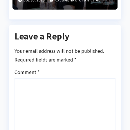
повна біографія
лідера BERTA group
Leave a Reply
Your email address will not be published.
Required fields are marked
*
Comment
*