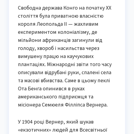
Свободна держава Конго на початку XX
століття була приватною власністю
короля Леопольда II — жахливим
експериментом колоніалізму, де
мільйони африканців загинули від
голоду, хвороб і насильства через
вимушену працю на каучукових
плантаціях. Міжнародні звіти того часу
описували відрубані руки, спалені села
та масові вбивства. Саме в цьому пеклі
Ота Бенга опинився в руках
американського підприємця та
місіонера Семюеля Філліпса Вернера.
У 1904 році Вернер, який шукав
«екзотичних» людей для Всесвітньої