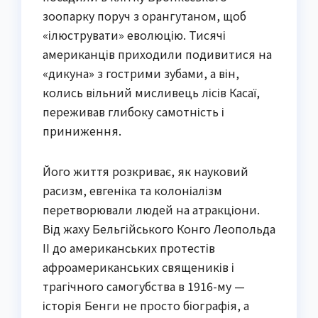
зоопарку поруч з орангутаном, щоб
«ілюструвати» еволюцію. Тисячі
американців приходили подивитися на
«дикуна» з гострими зубами, а він,
колись вільний мисливець лісів Касаї,
переживав глибоку самотність і
приниження.
Його життя розкриває, як науковий
расизм, евгеніка та колоніалізм
перетворювали людей на атракціони.
Від жаху Бельгійського Конго Леопольда
II до американських протестів
афроамериканських священиків і
трагічного самогубства в 1916-му —
історія Бенги не просто біографія, а