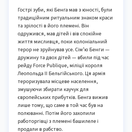
Гострі зуби, які Бенга мав з юності, були
традиційним ритуальним знаком краси
та зрілості в його племені. Він
одружився, мав дітей і вів спокійне
життя мисливця, поки колоніальний
терор не зруйнував усе. Сім’ю Бенги —
дружину та двох дітей — вбили під час
рейду Force Publique, міліції короля
Леопольда II Бельгійського. Ця армія
тероризувала місцеве населення,
змушуючи збирати каучук для
європейських прибутків. Бенга вижив
лише тому, що саме в той час був на
полюванні. Потім його захопили
работоргівці з племені башилеле і
продали в рабство.