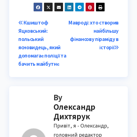
Post
Кшиштоф
Мавроді: хто створив
Яцковський:
найбільшу
navigation
польський
фінансову піраміду в
ясновидець, який
історії
допомагає поліції та
бачить майбутнє
By
Олександр
Дихтярук
Привіт, я - Олександр,
головний редактор