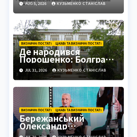
AUG 5, 2026
КУЗЬМЕНКО СТАНІСЛАВ
ВИЗНАЧНІ ПОСТАТІ
ЦІКАВІ ТА ВИЗНАЧНІ ПОСТАТІ
Де народився
Порошенко: Болград і
ранні роки
JUL 31, 2026
КУЗЬМЕНКО СТАНІСЛАВ
ВИЗНАЧНІ ПОСТАТІ
ЦІКАВІ ТА ВИЗНАЧНІ ПОСТАТІ
Бережанський
Олександр
Михайлович вікіпедія:
JUL 30, 2026
КУЗЬМЕНКО СТАНІСЛАВ