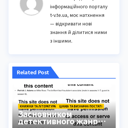
інформаційного порталу
t-v.te.ua, моє натхнення
— відкривати нові
знання й ділитися ними
з іншими.
Related Post
КНИЖКИ ТА ЛІТЕРАТУРА
ЦІКАВІ ТА ВИЗНАЧНІ ПОСТАТІ
Засновником
детективного жанру є
Едгар Аллан По