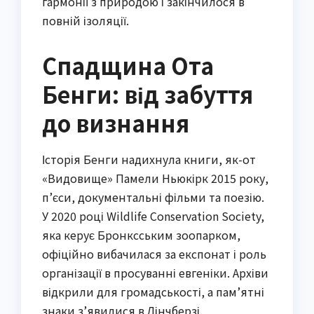
гармонії з природою і закінчилося в
повній ізоляції.
Спадщина Ота
Бенги: від забуття
до визнання
Історія Бенги надихнула книги, як-от
«Видовище» Памели Ньюкірк 2015 року,
п’єси, документальні фільми та поезію.
У 2020 році Wildlife Conservation Society,
яка керує Бронксським зоопарком,
офіційно вибачилася за експонат і роль
організації в просуванні евгеніки. Архіви
відкрили для громадськості, а пам’ятні
знаки з’явилися в Лінчберзі.