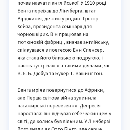
почав навчати англійської. У 1910 році
Бенга переїхав до Лінчберга, штат
Вірджинія, де жив у родині Грегорі
Хейза, президента семінарії для
чорношкірих. Він працював на
тютюновій фабриці, вивчав англійську,
спілкувався з поетесою Енн Спенсер,
яка стала його близькою подругою, і
навіть зустрічався з такими діячами, як
В. Е. Б. Дюбуа та Букер Т. Вашингтон.
Бенга мріяв повернутися до Африки,
але Перша світова війна зупинила
пасажирські перевезення. Депресія
наростала: він відчував себе чужинцем у
світі, де колись був вільним. У Лінчберзі
його знали як Отто Бінго, але серце