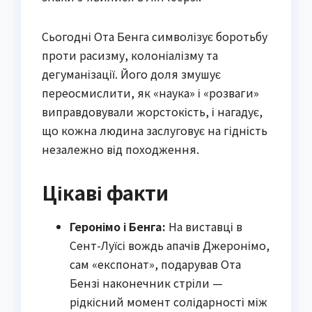
Сьогодні Ота Бенга символізує боротьбу
проти расизму, колоніалізму та
дегуманізації. Його доля змушує
переосмислити, як «наука» і «розваги»
виправдовували жорстокість, і нагадує,
що кожна людина заслуговує на гідність
незалежно від походження.
Цікаві факти
Геронімо і Бенга:
На виставці в
Сент-Луїсі вождь апачів Джеронімо,
сам «експонат», подарував Ота
Бензі наконечник стріли —
рідкісний момент солідарності між