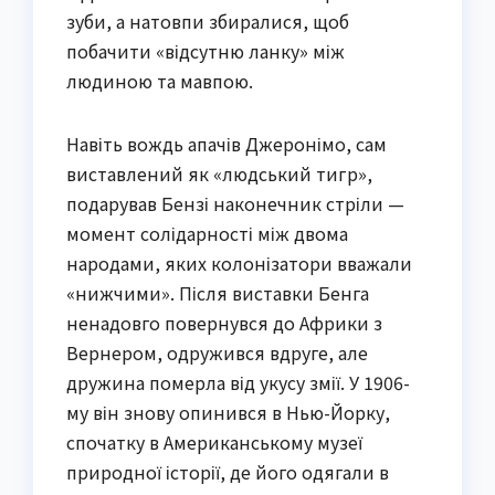
зуби, а натовпи збиралися, щоб
побачити «відсутню ланку» між
людиною та мавпою.
Навіть вождь апачів Джеронімо, сам
виставлений як «людський тигр»,
подарував Бензі наконечник стріли —
момент солідарності між двома
народами, яких колонізатори вважали
«нижчими». Після виставки Бенга
ненадовго повернувся до Африки з
Вернером, одружився вдруге, але
дружина померла від укусу змії. У 1906-
му він знову опинився в Нью-Йорку,
спочатку в Американському музеї
природної історії, де його одягали в