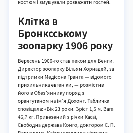
костюм і змушували розважати гостей.
Клітка в
Бронксському
зоопарку 1906 року
Вересень 1906-го став пеком для Бенги.
Директор зоопарку Вільям Хорнадей, за
підтримки Медісона Гранта — відомого
прихильника евгеніки, — розмістив
його в Обез’яннику поряд з
орангутаном на ім’я Дохонг. Табличка
сповіщала: «Вік 23 роки. Зріст 1,5 м. Вага
46,7 кг. Привезений з річки Касаї,
Свободна держава Конго, доктором С. П.
Вернером». Клітку встелили кістками,