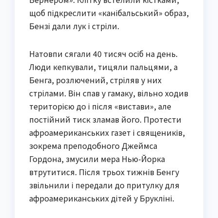
щоб підкреслити «канібальський» образ,
Бензі дали лук і стріли.
Натовпи сягали 40 тисяч осіб на день.
Люди кепкували, тицяли пальцями, а
Бенга, розлючений, стріляв у них
стрілами. Він спав у гамаку, вільно ходив
територією до і після «вистави», але
постійний тиск зламав його. Протести
афроамериканських газет і священиків,
зокрема преподобного Джеймса
Гордона, змусили мера Нью-Йорка
втрутитися. Після трьох тижнів Бенгу
звільнили і передали до притулку для
афроамериканських дітей у Брукліні.