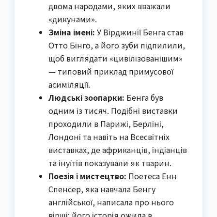
двома народами, яких вважали
«дикунами».
Зміна імені:
У Вірджинії Бенга став
Отто Бінго, а його зуби підпилили,
щоб виглядати «цивілізованішим»
— типовий приклад примусової
асиміляції.
Людські зоопарки:
Бенга був
одним із тисяч. Подібні виставки
проходили в Парижі, Берліні,
Лондоні та навіть на Всесвітніх
виставках, де африканців, індіанців
та інуїтів показували як тварин.
Поезія і мистецтво:
Поетеса Енн
Спенсер, яка навчала Бенгу
англійської, написала про нього
вірші; його історія ожила в