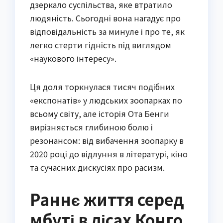
дзеркало суспільства, яке втратило
людяність. Сьогодні вона нагадує про
відповідальність за минуле і про те, як
легко стерти гідність під виглядом
«наукового інтересу».
Ця доля торкнулася тисяч подібних
«експонатів» у людських зоопарках по
всьому світу, але історія Ота Бенги
вирізняється глибиною болю і
резонансом: від вибачення зоопарку в
2020 році до відлуння в літературі, кіно
та сучасних дискусіях про расизм.
Раннє життя серед
мбуті в лісах Конго