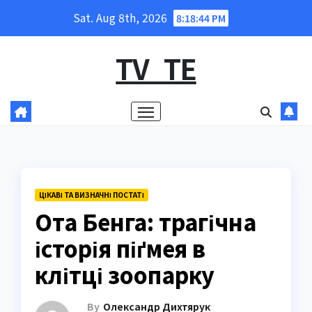
Skip
Sat. Aug 8th, 2026
8:18:46 PM
to
content
TV_TE
ЦІКАВІ ТА ВИЗНАЧНІ ПОСТАТІ
Ота Бенга: трагічна
історія піґмея в
клітці зоопарку
By
Олександр Дихтярук