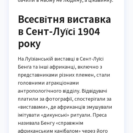
Всесвітня виставка
в Сент-Луїсі 1904
року
На Луїзіанській виставці в Сент-Луїсі
Бенга та інші африканці, включно з
представниками різних племен, стали
головними атракціонами
антропологічного відділу. Відвідувачі
платили за фотографії, спостерігали за
«виставами», де африканців змушували
імітувати «дикунські» ритуали. Преса
називала Бенгу «справжнім
африканським канібалом» через його