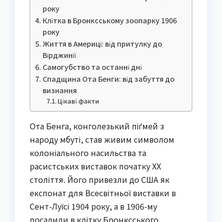
року
Клітка в Бронксському зоопарку 1906
року
Життя в Америці: від притулку до
Вірджинії
Самогубство та останні дні
Спадщина Ота Бенги: від забуття до
визнання
Цікаві факти
Ота Бенга, конголезький піґмей з
народу мбуті, став живим символом
колоніального насильства та
расистських виставок початку XX
століття. Його привезли до США як
експонат для Всесвітньої виставки в
Сент-Луїсі 1904 року, а в 1906-му
посадили в клітку Бронксського