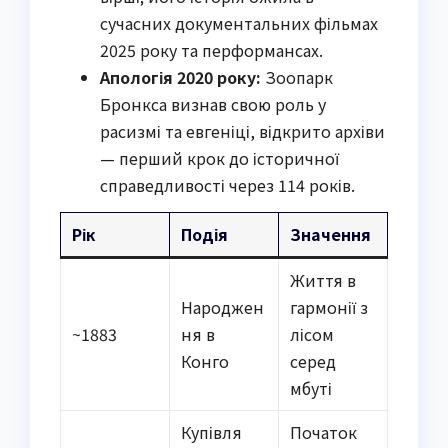
сучасних документальних фільмах
2025 року та перформансах.
Апологія 2020 року:
Зоопарк
Бронкса визнав свою роль у
расизмі та евгеніці, відкрито архіви
— перший крок до історичної
справедливості через 114 років.
Рік
Подія
Значення
Життя в
Народжен
гармонії з
~1883
ня в
лісом
Конго
серед
мбуті
Купівля
Початок