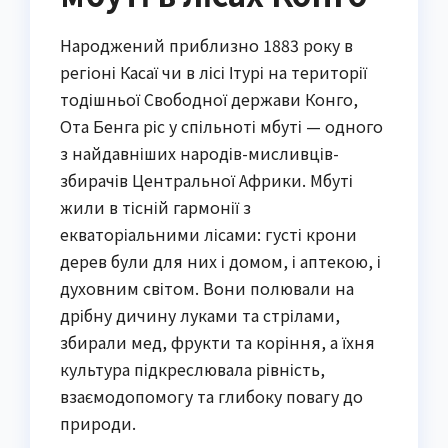
Народжений приблизно 1883 року в
регіоні Касаї чи в лісі Ітурі на території
тодішньої Свободної держави Конго,
Ота Бенга ріс у спільноті мбуті — одного
з найдавніших народів-мисливців-
збирачів Центральної Африки. Мбуті
жили в тісній гармонії з
екваторіальними лісами: густі крони
дерев були для них і домом, і аптекою, і
духовним світом. Вони полювали на
дрібну дичину луками та стрілами,
збирали мед, фрукти та коріння, а їхня
культура підкреслювала рівність,
взаємодопомогу та глибоку повагу до
природи.