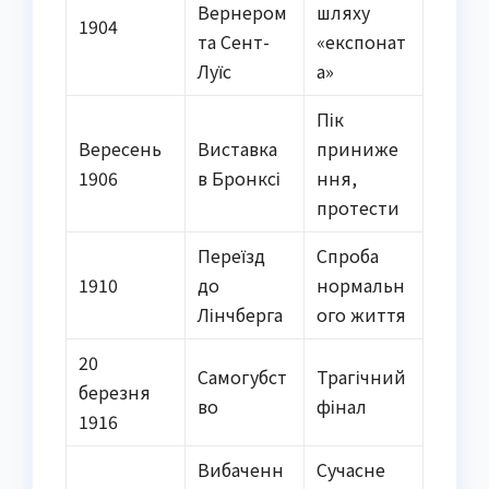
Вернером
шляху
1904
та Сент-
«експонат
Луїс
а»
Пік
Вересень
Виставка
приниже
1906
в Бронксі
ння,
протести
Переїзд
Спроба
1910
до
нормальн
Лінчберга
ого життя
20
Самогубст
Трагічний
березня
во
фінал
1916
Вибаченн
Сучасне