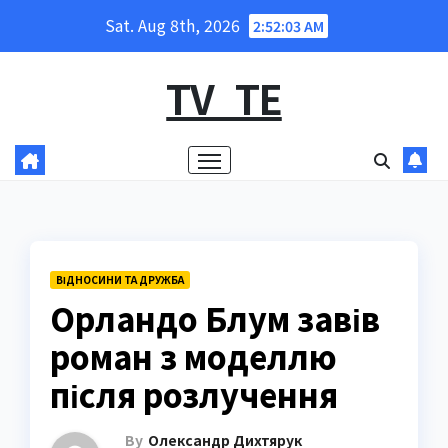
Skip
Sat. Aug 8th, 2026
2:52:05 AM
to
content
TV_TE
ВІДНОСИНИ ТА ДРУЖБА
Орландо Блум завів
роман з моделлю
після розлучення
By
Олександр Дихтярук