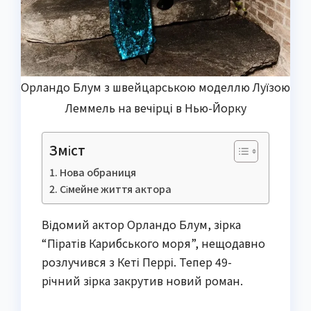
Орландо Блум з швейцарською моделлю Луїзою
Леммель на вечірці в Нью-Йорку
Зміст
Нова обраниця
Сімейне життя актора
Відомий актор Орландо Блум, зірка
“Піратів Карибського моря”, нещодавно
розлучився з Кеті Перрі. Тепер 49-
річний зірка закрутив новий роман.