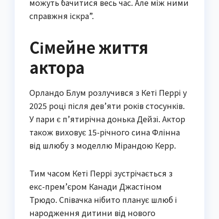
можуть бачитися весь час. Але між ними
справжня іскра”.
Сімейне життя
актора
Орландо Блум розлучився з Кеті Перрі у
2025 році після дев’яти років стосунків.
У пари є п’ятирічна донька Дейзі. Актор
також виховує 15-річного сина Флінна
від шлюбу з моделлю Мірандою Керр.
Тим часом Кеті Перрі зустрічається з
екс-прем’єром Канади Джастіном
Трюдо. Співачка нібито планує шлюб і
народження дитини від нового