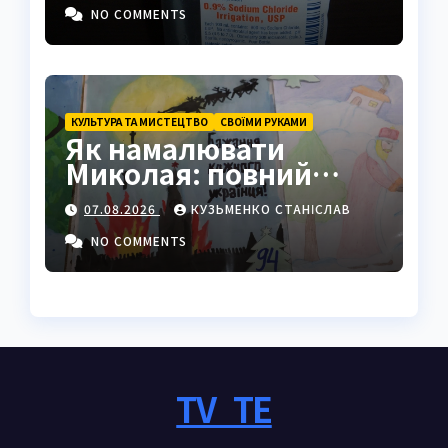
NO COMMENTS
КУЛЬТУРА ТА МИСТЕЦТВО
СВОЇМИ РУКАМИ
Як намалювати
Миколая: повний
покроковий гайд з
07.08.2026
КУЗЬМЕНКО СТАНІСЛАВ
секретами майстрів
NO COMMENTS
TV_TE