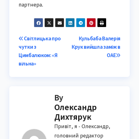
партнера.
Post
Світлицька про
Кульбаба Валерія
чутки з
Крук вийшла заміж в
navigation
Цимбалюком: «Я
ОАЕ
вільна»
By
Олександр
Дихтярук
Привіт, я - Олександр,
головний редактор