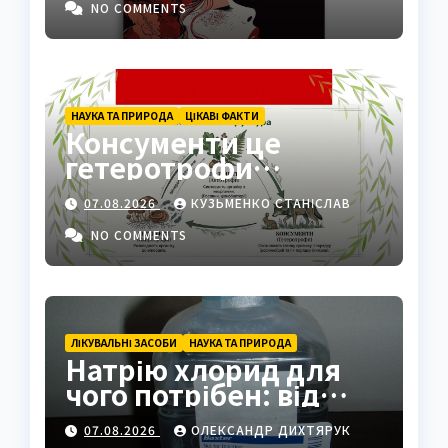
NO COMMENTS
НАУКА ТА ПРИРОДА
ЦІКАВІ ФАКТИ
Консументи це
гетеротрофи
екосистеми
07.08.2026
КУЗЬМЕНКО СТАНІСЛАВ
NO COMMENTS
ЛІКУВАЛЬНІ ЗАСОБИ
НАУКА ТА ПРИРОДА
Натрію хлорид для
чого потрібен: від
фізрозчину до
07.08.2026
ОЛЕКСАНДР ДИХТЯРУК
промисловості