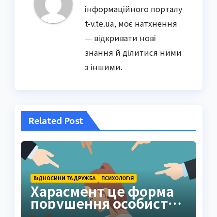
інформаційного порталу
t-v.te.ua, моє натхнення
— відкривати нові
знання й ділитися ними
з іншими.
Related Post
ВІДНОСИНИ ТА ДРУЖБА
ПСИХОЛОГІЯ
Харасмент це форма
порушення особистих
меж