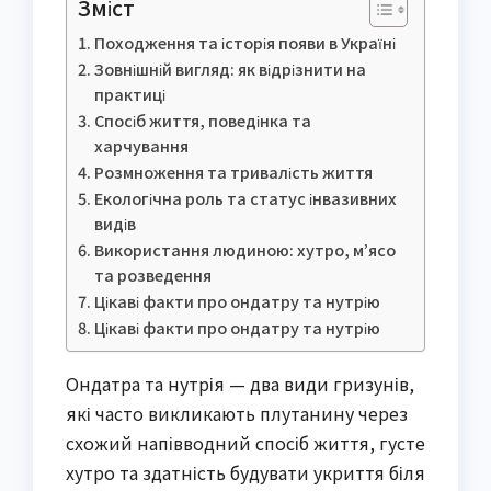
Зміст
Походження та історія появи в Україні
Зовнішній вигляд: як відрізнити на
практиці
Спосіб життя, поведінка та
харчування
Розмноження та тривалість життя
Екологічна роль та статус інвазивних
видів
Використання людиною: хутро, м’ясо
та розведення
Цікаві факти про ондатру та нутрію
Цікаві факти про ондатру та нутрію
Ондатра та нутрія — два види гризунів,
які часто викликають плутанину через
схожий напівводний спосіб життя, густе
хутро та здатність будувати укриття біля