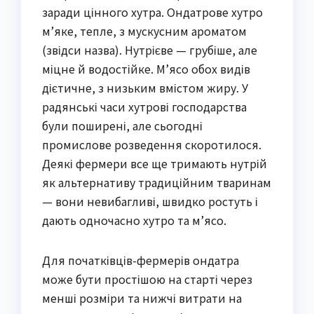
заради цінного хутра. Ондатрове хутро
м’яке, тепле, з мускусним ароматом
(звідси назва). Нутрієве — грубіше, але
міцне й водостійке. М’ясо обох видів
дієтичне, з низьким вмістом жиру. У
радянські часи хутрові господарства
були поширені, але сьогодні
промислове розведення скоротилося.
Деякі фермери все ще тримають нутрій
як альтернативу традиційним тваринам
— вони невибагливі, швидко ростуть і
дають одночасно хутро та м’ясо.
Для початківців-фермерів ондатра
може бути простішою на старті через
менші розміри та нижчі витрати на