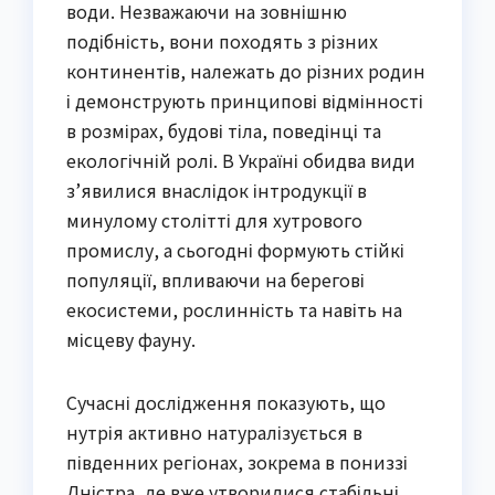
води. Незважаючи на зовнішню
подібність, вони походять з різних
континентів, належать до різних родин
і демонструють принципові відмінності
в розмірах, будові тіла, поведінці та
екологічній ролі. В Україні обидва види
з’явилися внаслідок інтродукції в
минулому столітті для хутрового
промислу, а сьогодні формують стійкі
популяції, впливаючи на берегові
екосистеми, рослинність та навіть на
місцеву фауну.
Сучасні дослідження показують, що
нутрія активно натуралізується в
південних регіонах, зокрема в пониззі
Дністра, де вже утворилися стабільні