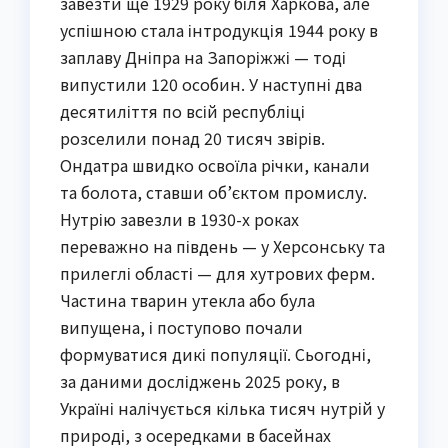
завезти ще 1929 року біля Харкова, але
успішною стала інтродукція 1944 року в
заплаву Дніпра на Запоріжжі — тоді
випустили 120 особин. У наступні два
десятиліття по всій республіці
розселили понад 20 тисяч звірів.
Ондатра швидко освоїла річки, канали
та болота, ставши об’єктом промислу.
Нутрію завезли в 1930-х роках
переважно на південь — у Херсонську та
прилеглі області — для хутрових ферм.
Частина тварин утекла або була
випущена, і поступово почали
формуватися дикі популяції. Сьогодні,
за даними досліджень 2025 року, в
Україні налічується кілька тисяч нутрій у
природі, з осередками в басейнах