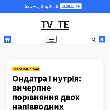
Skip
Sat. Aug 8th, 2026
12:25:32 PM
to
content
TV_TE
НАУКА ТА ПРИРОДА
Ондатра і нутрія:
вичерпне
порівняння двох
напівводних