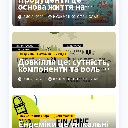
основа життя на
Землі: повний гід
AUG 8, 2026
КУЗЬМЕНКО СТАНІСЛАВ
ЛЮДИНА
НАУКА ТА ПРИРОДА
Довкілля це: сутність,
компоненти та роль у
житті людини
AUG 8, 2026
КУЗЬМЕНКО СТАНІСЛАВ
НАУКА ТА ПРИРОДА
ЦІКАВІ ФАКТИ
Ендеміки це унікальні