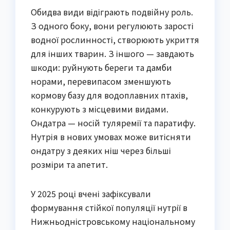
Обидва види відіграють подвійну роль.
З одного боку, вони регулюють зарості
водної рослинності, створюють укриття
для інших тварин. З іншого — завдають
шкоди: руйнують береги та дамби
норами, перевипасом зменшують
кормову базу для водоплавних птахів,
конкурують з місцевими видами.
Ондатра — носій туляремії та паратифу.
Нутрія в нових умовах може витісняти
ондатру з деяких ніш через більші
розміри та апетит.
У 2025 році вчені зафіксували
формування стійкої популяції нутрії в
Нижньодністровському національному