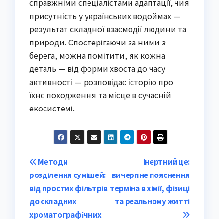
справжніми спеціалістами адаптації, чия
присутність у українських водоймах —
результат складної взаємодії людини та
природи. Спостерігаючи за ними з
берега, можна помітити, як кожна
деталь — від форми хвоста до часу
активності — розповідає історію про
їхнє походження та місце в сучасній
екосистемі.
Post
Методи
Інертний це:
розділення сумішей:
вичерпне пояснення
navigation
від простих фільтрів
терміна в хімії, фізиці
до складних
та реальному житті
хроматографічних