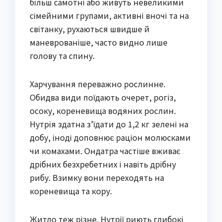
більш самотні або живуть невеликими
сімейними групами, активні вночі та на
світанку, рухаються швидше й
маневрованіше, часто видно лише
голову та спину.
Харчування переважно рослинне.
Обидва види поїдають очерет, рогіз,
осоку, кореневища водяних рослин.
Нутрія здатна з’їдати до 1,2 кг зелені на
добу, іноді доповнює раціон молюсками
чи комахами. Ондатра частіше вживає
дрібних безхребетних і навіть дрібну
рибу. Взимку вони переходять на
кореневища та кору.
Житло теж різне. Нутрії риють глибокі