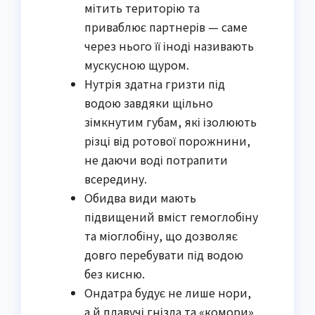
мітить територію та
приваблює партнерів — саме
через нього її іноді називають
мускусною щуром.
Нутрія здатна гризти під
водою завдяки щільно
зімкнутим губам, які ізолюють
різці від ротової порожнини,
не даючи воді потрапити
всередину.
Обидва види мають
підвищений вміст гемоглобіну
та міоглобіну, що дозволяє
довго перебувати під водою
без кисню.
Ондатра будує не лише нори,
а й плавучі гнізда та «комори»