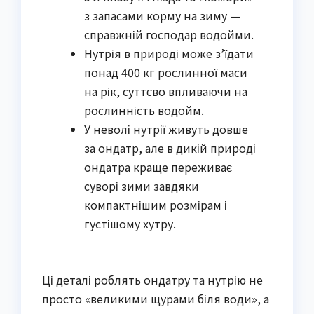
з запасами корму на зиму —
справжній господар водойми.
Нутрія в природі може з’їдати
понад 400 кг рослинної маси
на рік, суттєво впливаючи на
рослинність водойм.
У неволі нутрії живуть довше
за ондатр, але в дикій природі
ондатра краще переживає
суворі зими завдяки
компактнішим розмірам і
густішому хутру.
Ці деталі роблять ондатру та нутрію не
просто «великими щурами біля води», а