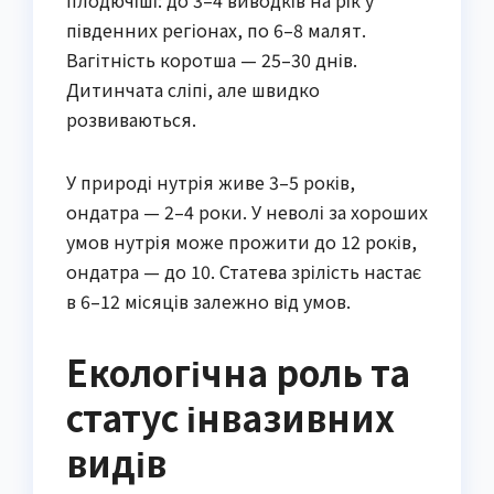
плодючіші: до 3–4 виводків на рік у
південних регіонах, по 6–8 малят.
Вагітність коротша — 25–30 днів.
Дитинчата сліпі, але швидко
розвиваються.
У природі нутрія живе 3–5 років,
ондатра — 2–4 роки. У неволі за хороших
умов нутрія може прожити до 12 років,
ондатра — до 10. Статева зрілість настає
в 6–12 місяців залежно від умов.
Екологічна роль та
статус інвазивних
видів