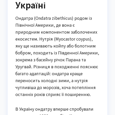
Україні
Ондатра (Ondatra zibethicus) родом із
Північної Америки, де вона є
природним компонентом заболочених
екосистем. Нутрія (Myocastor coypus),
яку ще називають койпу або болотним
бобром, походить із Південної Америки,
зокрема з басейну річок Парана та
Уругвай. Різниця в походженні пояснює
багато адаптацій: ондатра краще
переносить холодні зими, а нутрія
чутливіша до морозів, хоча потепління
останніх років сприяє її поширенню.
В Україну ондатру вперше спробували