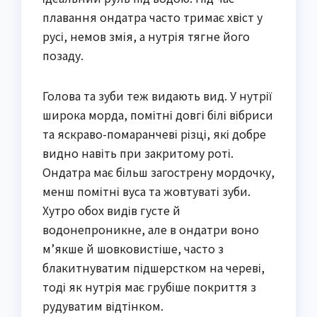
плавання ондатра часто тримає хвіст у
русі, немов змія, а нутрія тягне його
позаду.
Голова та зуби теж видають вид. У нутрії
широка морда, помітні довгі білі вібриси
та яскраво-помаранчеві різці, які добре
видно навіть при закритому роті.
Ондатра має більш загострену мордочку,
менш помітні вуса та жовтуваті зуби.
Хутро обох видів густе й
водонепроникне, але в ондатри воно
м’якше й шовковистіше, часто з
блакитнуватим підшерстком на череві,
тоді як нутрія має грубіше покриття з
рудуватим відтінком.