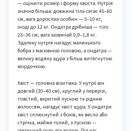
— оцінити розмір і форму хвоста. Нутрія
значно більша: довжина тіла сягає 45–60
см, вага дорослих особин — 5–10 кг,
іноді до 12 кг. Ондатра дрібніша — тіло
23–36 см, вага зазвичай 0,9–1,8 кг.
Здалеку нутрія нагадує маленького
бобра з масивною головою, а ондатра —
велику водяну щура з більш витягнутою
мордочкою.
Хвіст — головна візитівка. У нутрії він
довгий (30–40 см), круглий у перерізі,
товстий, вкритий лускою та рідким
волоссям, нагадує хвіст щура. У ондатри
хвіст сплюснутий з боків, як весло або
стрічка, майже голий, з лускою —
ідеальний руль під водою. Під час