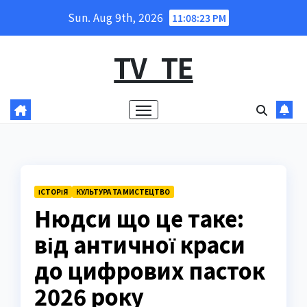
Skip
Sun. Aug 9th, 2026
11:08:24 PM
to
content
TV_TE
ІСТОРІЯ
КУЛЬТУРА ТА МИСТЕЦТВО
Нюдси що це таке:
від античної краси
до цифрових пасток
2026 року