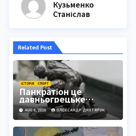
Кузьменко
Станіслав
Related Post
ІСТОРІЯ
СПОРТ
Панкратіон це
давньогрецьке
єдиноборство
AUG 8, 2026
ОЛЕКСАНДР ДИХТЯРУК
повного контакту