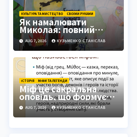
КУЛЬТУРА ТА МИСТЕЦТВО
СВОЇМИ РУКАМИ
Як намалювати
Миколая: повний
покроковий гайд з
AUG 7, 2026
КУЗЬМЕНКО СТАНІСЛАВ
секретами майстрів
ІСТОРІЯ
МІФИ ТА ЛЕГЕНДИ
Міф це сакральна
оповідь, що формує
світогляд народів
AUG 7, 2026
КУЗЬМЕНКО СТАНІСЛАВ