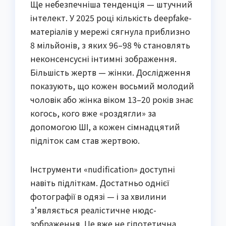
Ще небезпечніша тенденція — штучний
інтелект. У 2025 році кількість deepfake-
матеріалів у мережі сягнула приблизно
8 мільйонів, з яких 96–98 % становлять
неконсенсусні інтимні зображення.
Більшість жертв — жінки. Дослідження
показують, що кожен восьмий молодий
чоловік або жінка віком 13–20 років знає
когось, кого вже «роздягли» за
допомогою ШІ, а кожен сімнадцятий
підліток сам став жертвою.
Інструменти «nudification» доступні
навіть підліткам. Достатньо однієї
фотографії в одязі — і за хвилини
з’являється реалістичне нюдс-
зображення. Це вже не гіпотетична