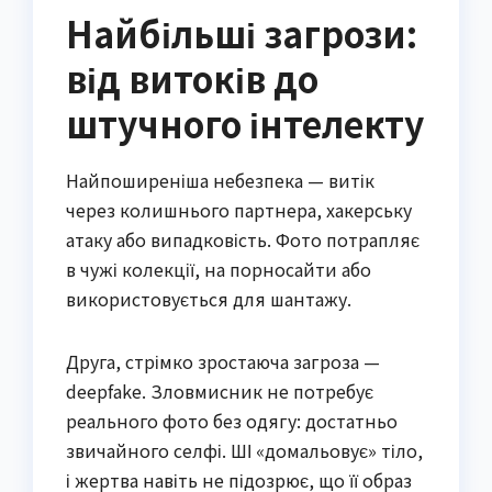
Найбільші загрози:
від витоків до
штучного інтелекту
Найпоширеніша небезпека — витік
через колишнього партнера, хакерську
атаку або випадковість. Фото потрапляє
в чужі колекції, на порносайти або
використовується для шантажу.
Друга, стрімко зростаюча загроза —
deepfake. Зловмисник не потребує
реального фото без одягу: достатньо
звичайного селфі. ШІ «домальовує» тіло,
і жертва навіть не підозрює, що її образ