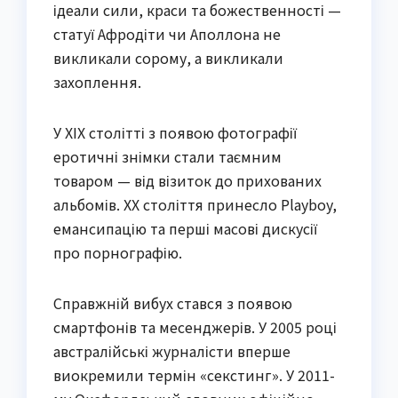
ідеали сили, краси та божественності —
статуї Афродіти чи Аполлона не
викликали сорому, а викликали
захоплення.
У XIX столітті з появою фотографії
еротичні знімки стали таємним
товаром — від візиток до прихованих
альбомів. ХХ століття принесло Playboy,
емансипацію та перші масові дискусії
про порнографію.
Справжній вибух стався з появою
смартфонів та месенджерів. У 2005 році
австралійські журналісти вперше
виокремили термін «секстинг». У 2011-