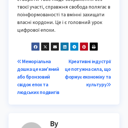
твоєї участі, справжня свобода полягає в
поінформованості та вмінні захищати
власні кордони. Це і є головний урок
цифрової епохи.
Post
Меморіальна
Креативні індустрії
дошка це кам’яний
це потужна сила, що
navigation
або бронзовий
формує економіку та
свідок епох та
культуру
людських подвигів
By