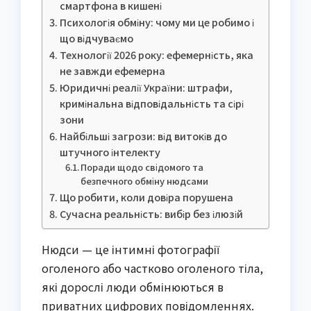
смартфона в кишені
Психологія обміну: чому ми це робимо і
що відчуваємо
Технології 2026 року: ефемерність, яка
не завжди ефемерна
Юридичні реалії України: штрафи,
кримінальна відповідальність та сірі
зони
Найбільші загрози: від витоків до
штучного інтелекту
Поради щодо свідомого та
безпечного обміну нюдсами
Що робити, коли довіра порушена
Сучасна реальність: вибір без ілюзій
Нюдси — це інтимні фотографії
оголеного або частково оголеного тіла,
які дорослі люди обмінюються в
приватних цифрових повідомленнях.