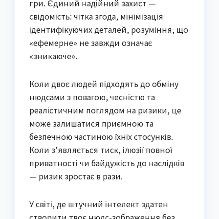
гри. Єдиний надійний захист —
свідомість: чітка згода, мінімізація
ідентифікуючих деталей, розуміння, що
«ефемерне» не завжди означає
«зникаюче».
Коли двоє людей підходять до обміну
нюдсами з повагою, чесністю та
реалістичним поглядом на ризики, це
може залишатися приємною та
безпечною частиною їхніх стосунків.
Коли з’являється тиск, ілюзії повної
приватності чи байдужість до наслідків
— ризик зростає в рази.
У світі, де штучний інтелект здатен
створити твоє нюдс-зображення без