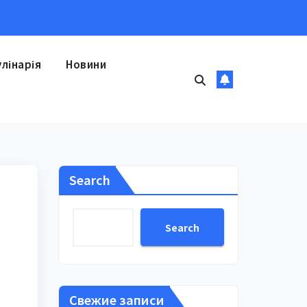
улінарія
Новини
Search
Search
Свежие записи