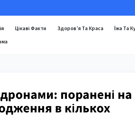
ія
Цікаві Факти
Здоров’я Та Краса
Їжа Та К
ама
 дронами: поранені на
одження в кількох