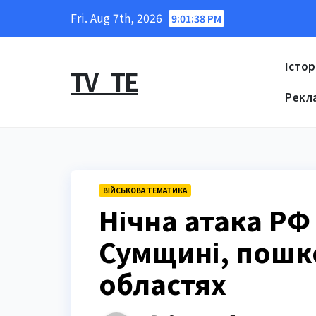
Skip
Fri. Aug 7th, 2026
9:01:40 PM
to
content
Істор
TV_TE
Рекл
ВІЙСЬКОВА ТЕМАТИКА
Нічна атака РФ
Сумщині, пошк
областях