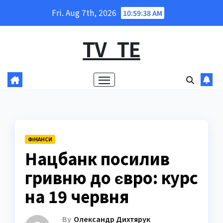
Skip
Fri. Aug 7th, 2026
10:59:39 AM
to
content
TV_TE
ФІНАНСИ
Нацбанк посилив
гривню до євро: курс
на 19 червня
By
Олександр Дихтярук