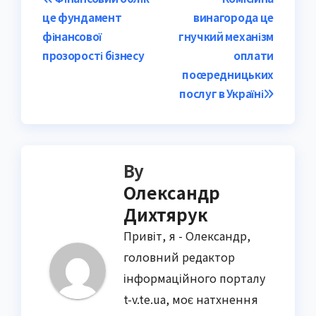
Post
це фундамент
винагорода це
navigation
фінансової
гнучкий механізм
прозорості бізнесу
оплати
посередницьких
послуг в Україні
By
Олександр
Дихтярук
Привіт, я - Олександр,
головний редактор
інформаційного порталу
t-v.te.ua, моє натхнення