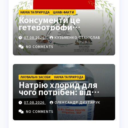
НАУКА ТА ПРИРОДА
ЦІКАВІ ФАКТИ
Консументи це
гетеротрофи
екосистеми
07.08.2026
КУЗЬМЕНКО СТАНІСЛАВ
NO COMMENTS
ЛІКУВАЛЬНІ ЗАСОБИ
НАУКА ТА ПРИРОДА
Натрію хлорид для
чого потрібен: від
фізрозчину до
07.08.2026
ОЛЕКСАНДР ДИХТЯРУК
промисловості
NO COMMENTS