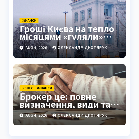
ФІНАНСИ
Гроші Києва на тепло
місяцями «гуляли»
рахунками
AUG 4, 2026
ОЛЕКСАНДР ДИХТЯРУК
БІЗНЕС
ФІНАНСИ
Брокер це: повне
визначення, види та
як обрати надійного
AUG 4, 2026
ОЛЕКСАНДР ДИХТЯРУК
посередника