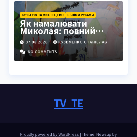
КУЛЬТУРА ТА МИСТЕЦТВО
СВОЇМИ РУКАМИ
Як намалювати
Миколая: повний
покроковий гайд з
07.08.2026
КУЗЬМЕНКО СТАНІСЛАВ
секретами майстрів
NO COMMENTS
TV_TE
Proudly powered by WordPress
|
Theme: Newsup by