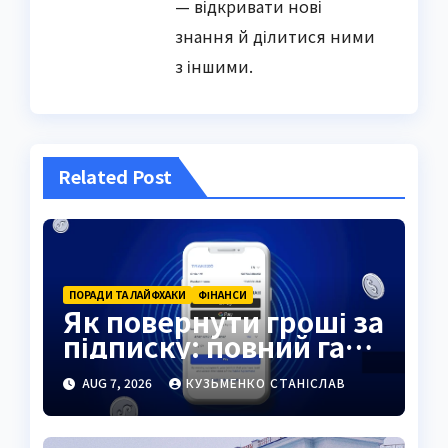
— відкривати нові
знання й ділитися ними
з іншими.
Related Post
ПОРАДИ ТА ЛАЙФХАКИ
ФІНАНСИ
Як повернути гроші за
підписку: повний гайд
2026
AUG 7, 2026
КУЗЬМЕНКО СТАНІСЛАВ