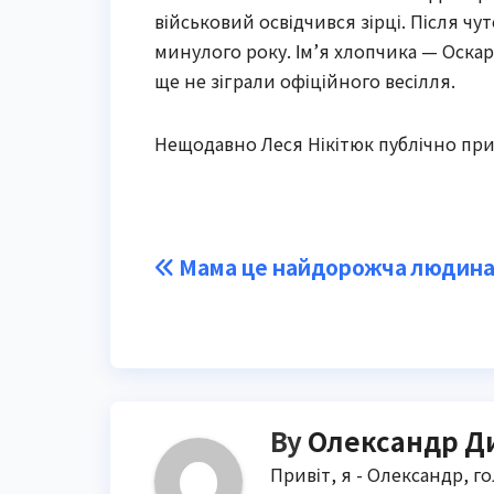
військовий освідчився зірці. Після чу
минулого року. Ім’я хлопчика — Оскар
ще не зіграли офіційного весілля.
Нещодавно Леся Нікітюк публічно прив
Post
Мама це найдорожча людин
navigation
By
Олександр Д
Привіт, я - Олександр, г