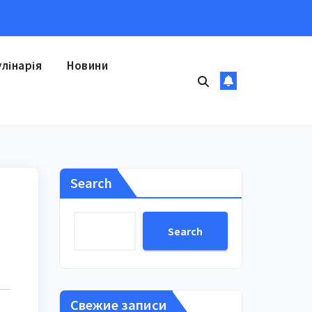
улінарія
Новини
Search
Search
Свежие записи