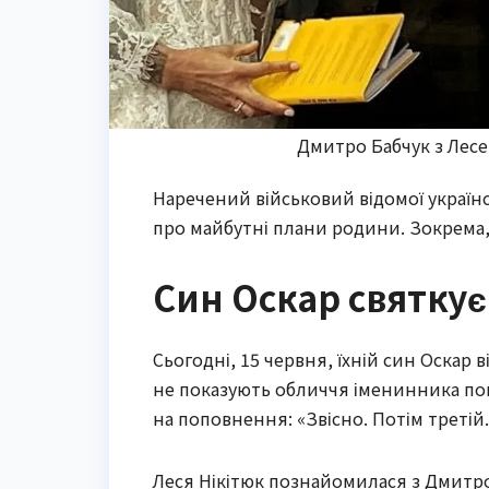
Дмитро Бабчук з Лесею
Наречений військовий відомої українс
про майбутні плани родини. Зокрема, 
Син Оскар святку
Сьогодні, 15 червня, їхній син Оскар
не показують обличчя іменинника по
на поповнення: «Звісно. Потім третій.
Леся Нікітюк познайомилася з Дмитром