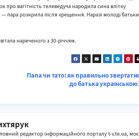
ток про вагітність телеведуча народила сина влітку
 — пара розкрила після хрещення. Наразі молоді батьки
італа нареченого з 30-річчям.
а
Папа чи тато: як правильно звертати
до батька українською
ихтярук
оловний редактор інформаційного порталу t-v.te.ua, моє