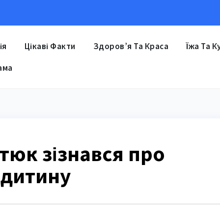
ія
Цікаві Факти
Здоров’я Та Краса
Їжа Та К
ама
тюк зізнався про
 дитину