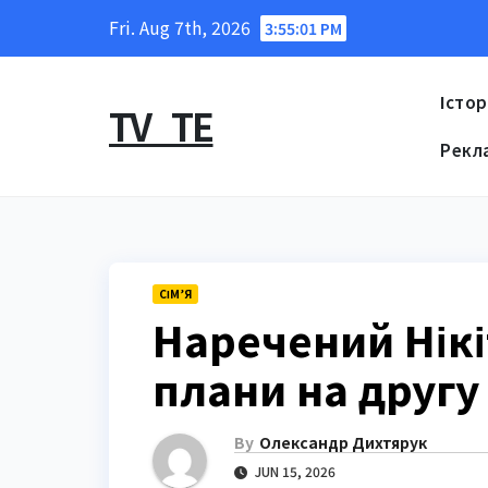
Skip
Fri. Aug 7th, 2026
3:55:02 PM
to
content
Істор
TV_TE
Рекл
СІМ’Я
Наречений Нікі
плани на другу
By
Олександр Дихтярук
JUN 15, 2026