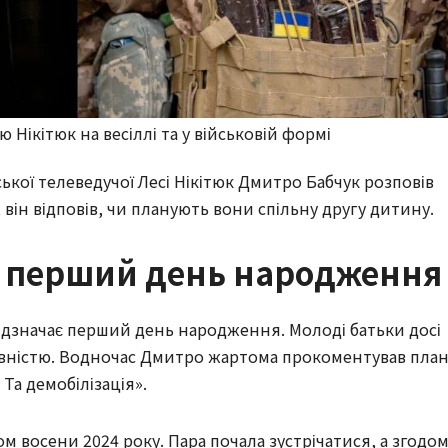
 Нікітюк на весіллі та у військовій формі
ької телеведучої Лесі Нікітюк Дмитро Бабчук розповів
він відповів, чи планують вони спільну другу дитину.
є перший день народження
 відзначає перший день народження. Молоді батьки досі
вністю. Водночас Дмитро жартома прокоментував пла
 Та демобілізація».
 восени 2024 року. Пара почала зустрічатися, а згодо