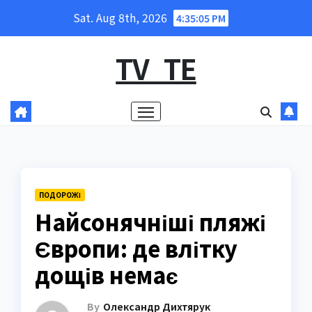
Skip
Sat. Aug 8th, 2026
4:35:06 PM
to
content
TV_TE
ПОДОРОЖІ
Найсонячніші пляжі
Європи: де влітку
дощів немає
By
Олександр Дихтярук