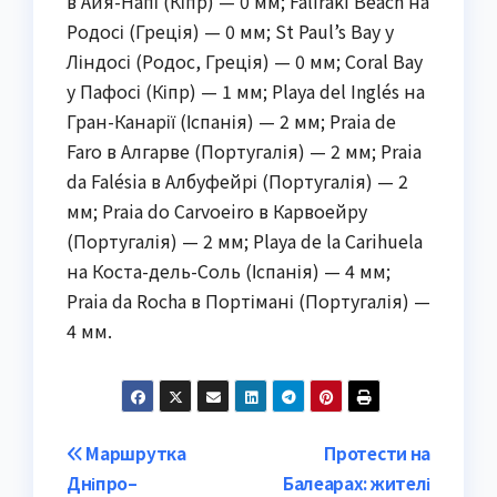
в Айя-Напі (Кіпр) — 0 мм; Faliraki Beach на
Родосі (Греція) — 0 мм; St Paul’s Bay у
Ліндосі (Родос, Греція) — 0 мм; Coral Bay
у Пафосі (Кіпр) — 1 мм; Playa del Inglés на
Гран-Канарії (Іспанія) — 2 мм; Praia de
Faro в Алгарве (Португалія) — 2 мм; Praia
da Falésia в Албуфейрі (Португалія) — 2
мм; Praia do Carvoeiro в Карвоейру
(Португалія) — 2 мм; Playa de la Carihuela
на Коста-дель-Соль (Іспанія) — 4 мм;
Praia da Rocha в Портімані (Португалія) —
4 мм.
Post
Маршрутка
Протести на
Дніпро–
Балеарах: жителі