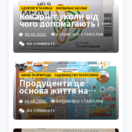
ЗДОРОВ’Я ТА КРАСА
ЛІКУВАЛЬНІ ЗАСОБИ
Кокарніт уколи від
чого допомагають і як
працюють
08.08.2026
КУЗЬМЕНКО СТАНІСЛАВ
NO COMMENTS
НАУКА ТА ПРИРОДА
САДІВНИЦТВО ТА РОСЛИНИ
Продуценти це
основа життя на
Землі: повний гід
08.08.2026
КУЗЬМЕНКО СТАНІСЛАВ
NO COMMENTS