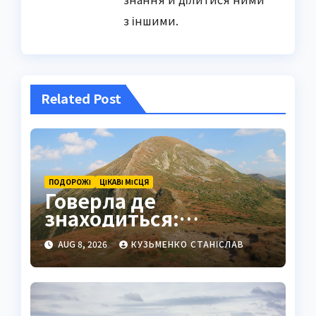
з іншими.
Related Post
ПОДОРОЖІ
ЦІКАВІ МІСЦЯ
Говерла де
знаходиться:
найвища вершина
AUG 8, 2026
КУЗЬМЕНКО СТАНІСЛАВ
України в серці
Карпат