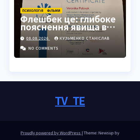
ПСИХОЛОГІЯ
ФІЛЬМИ
Флешбек це: глибоке
пояснення явища в
психології, кіно та
08.08.2026
КУЗЬМЕНКО СТАНІСЛАВ
житті
NO COMMENTS
TV_TE
Proudly powered by WordPress
|
Theme: Newsup by