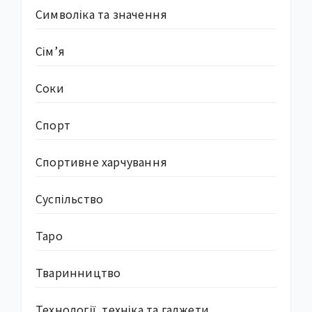
Символіка та значення
Сім’я
Соки
Спорт
Спортивне харчування
Суcпільство
Таро
Тваринництво
Технології, техніка та гаджети