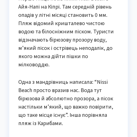
Айя-Напі на Кіпрі. Там середній рівень
опадів у літні місяці становить 0 мм.
Пляж відомий кришталево чистою
водою та білосніжним піском. Туристи
відзначають бірюзову прозору воду,
м’який пісок і острівець неподалік, до
якого можна дійти пішки по
мілководдю.
Одна з мандрівниць написала: “Nissi
Beach просто вразив нас. Вода тут
бірюзова й абсолютно прозора, а пісок
настільки м’який, що важко повірити,
що таке місце існує”. Інша порівняла
пляж із Карибами.