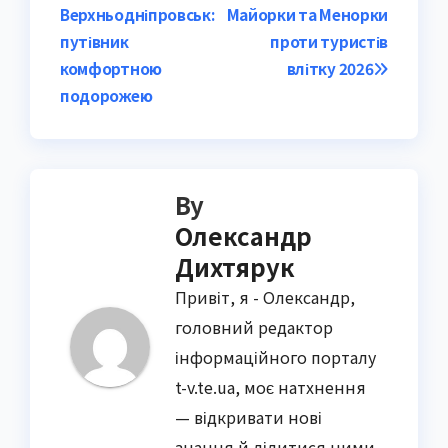
navigation
Верхньодніпровськ:
Майорки та Менорки
путівник
проти туристів
комфортною
влітку 2026
подорожею
By
Олександр
Дихтярук
Привіт, я - Олександр,
головний редактор
інформаційного порталу
t-v.te.ua, моє натхнення
— відкривати нові
знання й ділитися ними