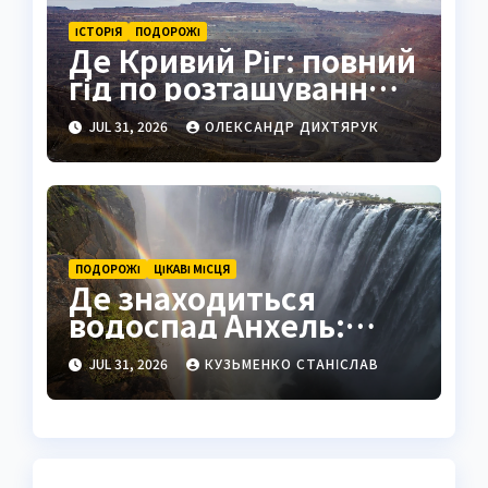
ІСТОРІЯ
ПОДОРОЖІ
Де Кривий Ріг: повний
гід по розташуванню,
історії та життю міста
JUL 31, 2026
ОЛЕКСАНДР ДИХТЯРУК
ПОДОРОЖІ
ЦІКАВІ МІСЦЯ
Де знаходиться
водоспад Анхель:
повний гід по
JUL 31, 2026
КУЗЬМЕНКО СТАНІСЛАВ
найвищому
водоспаду світу