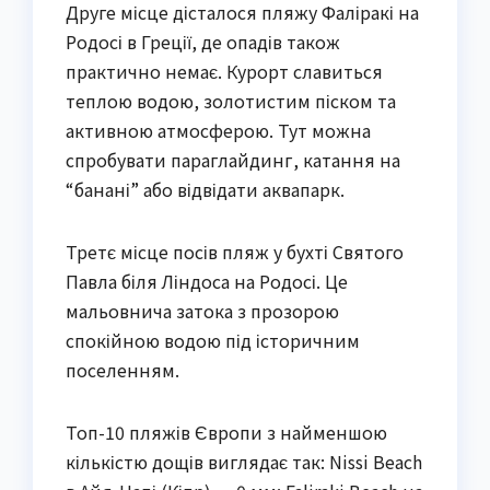
Друге місце дісталося пляжу Фаліракі на
Родосі в Греції, де опадів також
практично немає. Курорт славиться
теплою водою, золотистим піском та
активною атмосферою. Тут можна
спробувати параглайдинг, катання на
“банані” або відвідати аквапарк.
Третє місце посів пляж у бухті Святого
Павла біля Ліндоса на Родосі. Це
мальовнича затока з прозорою
спокійною водою під історичним
поселенням.
Топ-10 пляжів Європи з найменшою
кількістю дощів виглядає так: Nissi Beach