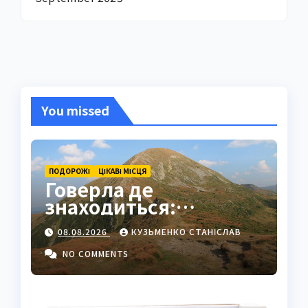
You missed
ПОДОРОЖІ
ЦІКАВІ МІСЦЯ
Говерла де
знаходиться:
найвища вершина
08.08.2026
КУЗЬМЕНКО СТАНІСЛАВ
України в серці
Карпат
NO COMMENTS