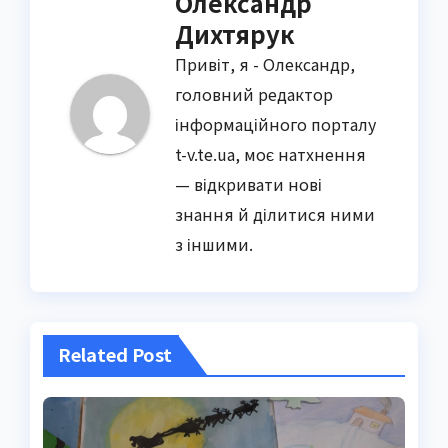
Олександр
Дихтярук
Привіт, я - Олександр,
головний редактор
інформаційного порталу
t-v.te.ua, моє натхнення
— відкривати нові
знання й ділитися ними
з іншими.
Related Post