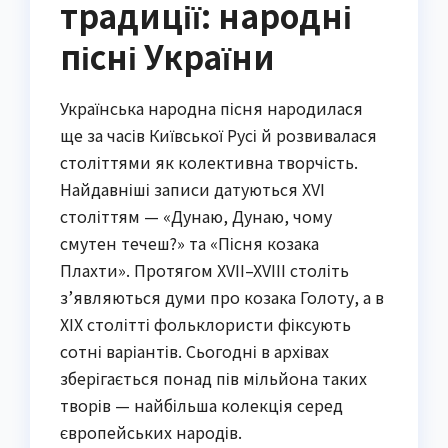
традиції: народні
пісні України
Українська народна пісня народилася
ще за часів Київської Русі й розвивалася
століттями як колективна творчість.
Найдавніші записи датуються XVI
століттям — «Дунаю, Дунаю, чому
смутен течеш?» та «Пісня козака
Плахти». Протягом XVII–XVIII століть
з’являються думи про козака Голоту, а в
XIX столітті фольклористи фіксують
сотні варіантів. Сьогодні в архівах
зберігається понад пів мільйона таких
творів — найбільша колекція серед
європейських народів.