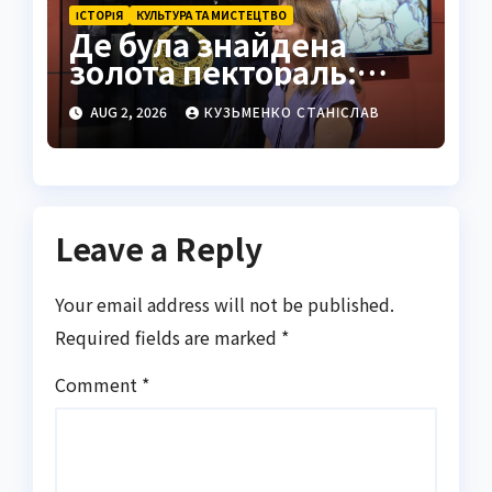
ІСТОРІЯ
КУЛЬТУРА ТА МИСТЕЦТВО
Де була знайдена
золота пектораль:
історія Товстої
AUG 2, 2026
КУЗЬМЕНКО СТАНІСЛАВ
Могили
Leave a Reply
Your email address will not be published.
Required fields are marked
*
Comment
*