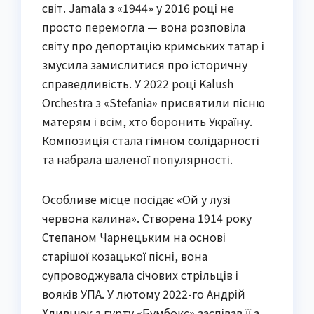
світ. Jamala з «1944» у 2016 році не
просто перемогла — вона розповіла
світу про депортацію кримських татар і
змусила замислитися про історичну
справедливість. У 2022 році Kalush
Orchestra з «Stefania» присвятили пісню
матерям і всім, хто боронить Україну.
Композиція стала гімном солідарності
та набрала шаленої популярності.
Особливе місце посідає «Ой у лузі
червона калина». Створена 1914 року
Степаном Чарнецьким на основі
старішої козацької пісні, вона
супроводжувала січових стрільців і
вояків УПА. У лютому 2022-го Андрій
Хливнюк з гурту «Бумбокс» заспівав її а