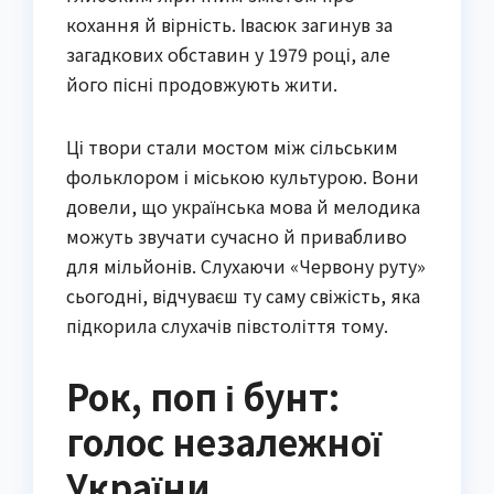
кохання й вірність. Івасюк загинув за
загадкових обставин у 1979 році, але
його пісні продовжують жити.
Ці твори стали мостом між сільським
фольклором і міською культурою. Вони
довели, що українська мова й мелодика
можуть звучати сучасно й привабливо
для мільйонів. Слухаючи «Червону руту»
сьогодні, відчуваєш ту саму свіжість, яка
підкорила слухачів півстоліття тому.
Рок, поп і бунт:
голос незалежної
України