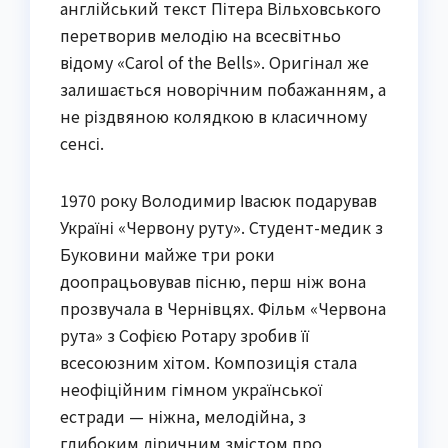
англійський текст Пітера Вільховського
перетворив мелодію на всесвітньо
відому «Carol of the Bells». Оригінал же
залишається новорічним побажанням, а
не різдвяною колядкою в класичному
сенсі.
1970 року Володимир Івасюк подарував
Україні «Червону руту». Студент-медик з
Буковини майже три роки
доопрацьовував пісню, перш ніж вона
прозвучала в Чернівцях. Фільм «Червона
рута» з Софією Ротару зробив її
всесоюзним хітом. Композиція стала
неофіційним гімном української
естради — ніжна, мелодійна, з
глибоким ліричним змістом про