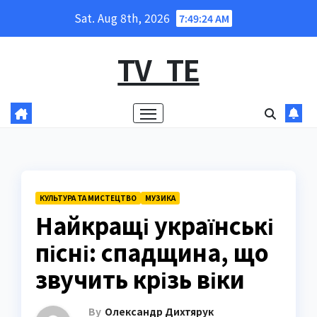
Skip
Sat. Aug 8th, 2026
7:49:25 AM
to
content
TV_TE
КУЛЬТУРА ТА МИСТЕЦТВО
МУЗИКА
Найкращі українські
пісні: спадщина, що
звучить крізь віки
By
Олександр Дихтярук