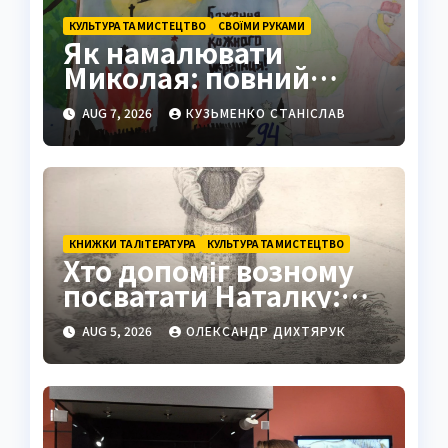
КУЛЬТУРА ТА МИСТЕЦТВО
СВОЇМИ РУКАМИ
Як намалювати
Миколая: повний
покроковий гайд з
AUG 7, 2026
КУЗЬМЕНКО СТАНІСЛАВ
секретами майстрів
КНИЖКИ ТА ЛІТЕРАТУРА
КУЛЬТУРА ТА МИСТЕЦТВО
Хто допоміг возному
посватати Наталку:
повна історія з
AUG 5, 2026
ОЛЕКСАНДР ДИХТЯРУК
«Наталки Полтавки»