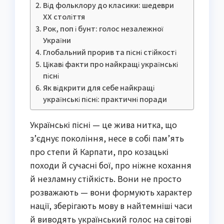
Від фольклору до класики: шедеври
ХХ століття
Рок, поп і бунт: голос незалежної
України
Глобальний прорив та пісні стійкості
Цікаві факти про найкращі українські
пісні
Як відкрити для себе найкращі
українські пісні: практичні поради
Українські пісні — це жива нитка, що
з’єднує покоління, несе в собі пам’ять
про степи й Карпати, про козацькі
походи й сучасні бої, про ніжне кохання
й незламну стійкість. Вони не просто
розважають — вони формують характер
нації, зберігають мову в найтемніші часи
й виводять український голос на світові