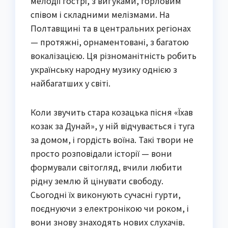
мелодії гострі, з вигуками, горловим
співом і складними мелізмами. На
Полтавщині та в центральних регіонах
— протяжні, орнаментовані, з багатою
вокалізацією. Ця різноманітність робить
українську народну музику однією з
найбагатших у світі.
Коли звучить стара козацька пісня «Їхав
козак за Дунай», у ній відчувається і туга
за домом, і гордість воїна. Такі твори не
просто розповідали історії — вони
формували світогляд, вчили любити
рідну землю й цінувати свободу.
Сьогодні їх виконують сучасні гурти,
поєднуючи з електронікою чи роком, і
вони знову знаходять нових слухачів.