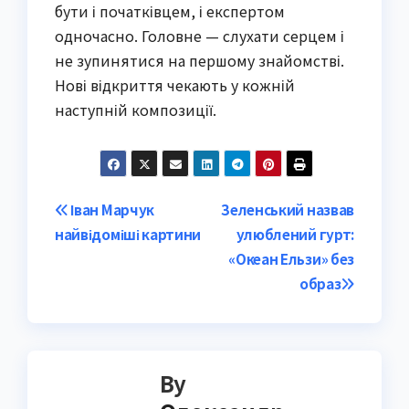
бути і початківцем, і експертом
одночасно. Головне — слухати серцем і
не зупинятися на першому знайомстві.
Нові відкриття чекають у кожній
наступній композиції.
Post
Іван Марчук
Зеленський назвав
найвідоміші картини
улюблений гурт:
navigation
«Океан Ельзи» без
образ
By