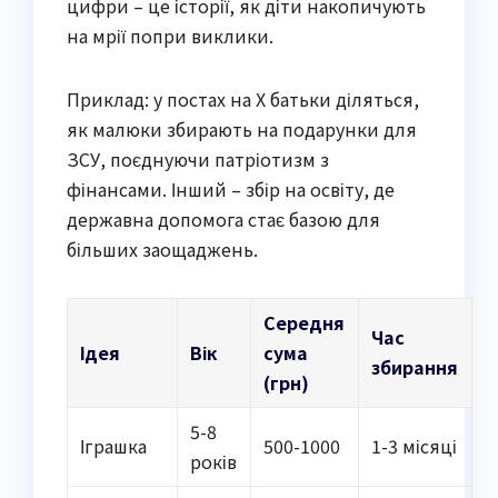
цифри – це історії, як діти накопичують
на мрії попри виклики.
Приклад: у постах на X батьки діляться,
як малюки збирають на подарунки для
ЗСУ, поєднуючи патріотизм з
фінансами. Інший – збір на освіту, де
державна допомога стає базою для
більших заощаджень.
Середня
Час
Ідея
Вік
сума
збирання
(грн)
5-8
Іграшка
500-1000
1-3 місяці
років