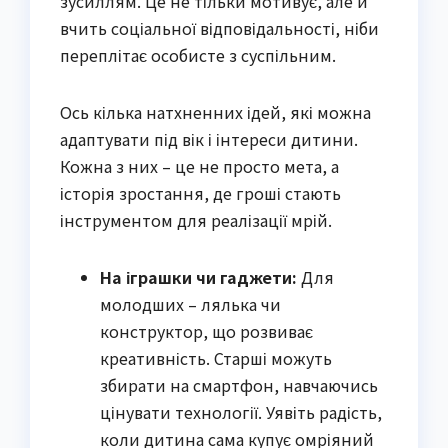
зусиллям. Це не тільки мотивує, але й
вчить соціальної відповідальності, ніби
переплітає особисте з суспільним.
Ось кілька натхненних ідей, які можна
адаптувати під вік і інтереси дитини.
Кожна з них – це не просто мета, а
історія зростання, де гроші стають
інструментом для реалізації мрій.
На іграшки чи гаджети:
Для
молодших – лялька чи
конструктор, що розвиває
креативність. Старші можуть
збирати на смартфон, навчаючись
цінувати технології. Уявіть радість,
коли дитина сама купує омріяний