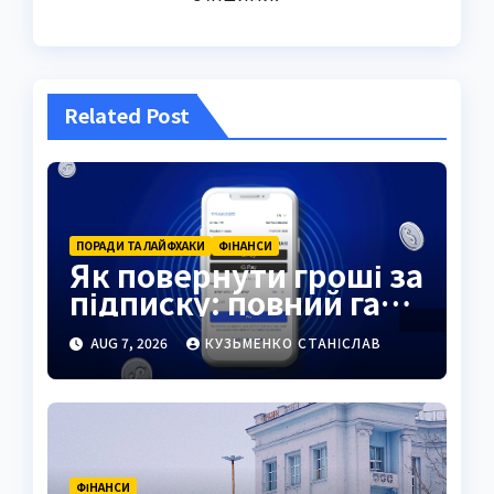
Related Post
ПОРАДИ ТА ЛАЙФХАКИ
ФІНАНСИ
Як повернути гроші за
підписку: повний гайд
2026
AUG 7, 2026
КУЗЬМЕНКО СТАНІСЛАВ
ФІНАНСИ