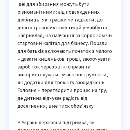
Ідеї для збирання можуть бути
різноманітними: від повсякденних
дрібниць, як іграшки чи гаджети, до
довгострокових інвестицій у майбутнє,
наприклад, на навчання за кордоном чи
стартовий капітал для бізнесу. Поради
для батьків включають початок з малого
– давати кишенькові гроші, заохочувати
заробіток через хатні справи та
використовувати сучасні інструменти,
як додатки для трекінгу заощаджень.
Головне – перетворити процес на гру,
де дитина відчуває радість від
досягнення, а не тиск обов’язку.
В Україні державна підтримка, як
допомога при народженні, може стати