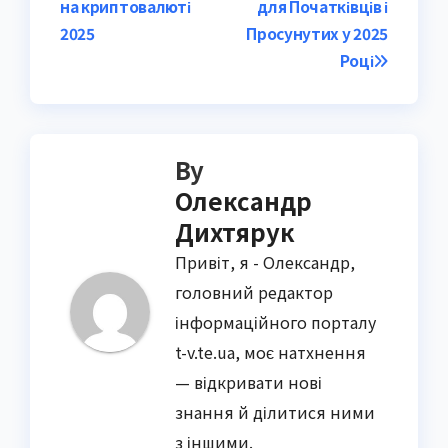
на криптовалюті
для Початківців і
2025
Просунутих у 2025
Році
By
Олександр
Дихтярук
Привіт, я - Олександр,
головний редактор
інформаційного порталу
t-v.te.ua, моє натхнення
— відкривати нові
знання й ділитися ними
з іншими.