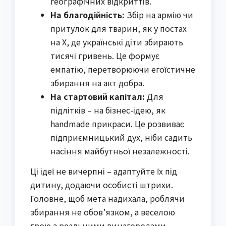
географічних відкриттів.
На благодійність:
Збір на армію чи
притулок для тварин, як у постах
на X, де українські діти збирають
тисячі гривень. Це формує
емпатію, перетворюючи егоїстичне
збирання на акт добра.
На стартовий капітал:
Для
підлітків – на бізнес-ідею, як
handmade прикраси. Це розвиває
підприємницький дух, ніби садить
насіння майбутньої незалежності.
Ці ідеї не вичерпні – адаптуйте їх під
дитину, додаючи особисті штрихи.
Головне, щоб мета надихала, роблячи
збирання не обов’язком, а веселою
грою з реальними винагородами.