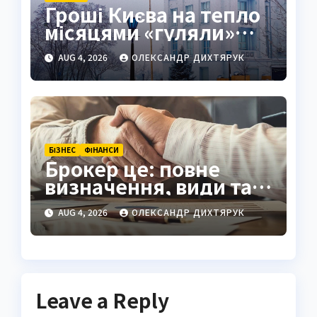
Гроші Києва на тепло
місяцями «гуляли»
рахунками
AUG 4, 2026
ОЛЕКСАНДР ДИХТЯРУК
БІЗНЕС
ФІНАНСИ
Брокер це: повне
визначення, види та
як обрати надійного
AUG 4, 2026
ОЛЕКСАНДР ДИХТЯРУК
посередника
Leave a Reply