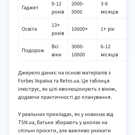
9-12
2000-
3-6
Гаджет
років
5000
місяців
13+
Освіта
10000+
1+ рік
років
Всі
3000-
6-12
Подорож
віки
10000
місяців
Джерело даних: на основі матеріалів з
Forbes Україна та Retro.ua. Ця таблиця
ілюструє, як цілі еволюціонують з віком,
додаючи практичності до планування.
У реальних прикладах, як у новинах від
TSN.ua, батьки збирають у школах на
спільні проєкти, але важливо уникати