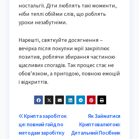
ностальгії. Діти люблять такі моменти,
ніби теплі обійми слів, що роблять
уроки незабутніми.
Нарешті, святкуйте досягнення –
вечірка після покупки мрії закріплює
позитив, роблячи збирання частиною
щасливих спогадів. Так процес стає не
обов’язком, а пригодою, повною емоцій
і відкриттів.
Post
Крипта заробіток
Як Займатися
це: повний гайд по
Криптовалютою:
navigation
методам заробітку
Детальний Посібник