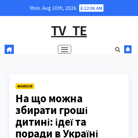
Skip
Mon. Aug 10th, 2026
6:12:07 AM
to
content
TV_TE
ФІНАНСИ
На що можна
збирати гроші
дитині: ідеї та
поради в Україні