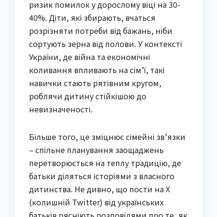
ризик помилок у дорослому віці на 30-
40%. Діти, які збирають, вчаться
розрізняти потреби від бажань, ніби
сортують зерна від полови. У контексті
України, де війна та економічні
коливання впливають на сім’ї, такі
навички стають рятівним кругом,
роблячи дитину стійкішою до
невизначеності.
Більше того, це зміцнює сімейні зв’язки
– спільне планування заощаджень
перетворюється на теплу традицію, де
батьки діляться історіями з власного
дитинства. Не дивно, що пости на X
(колишній Twitter) від українських
батьків рясніють розповідями про те, як