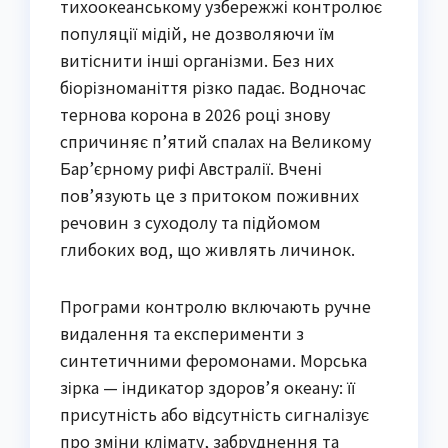
тихоокеанському узбережжі контролює
популяції мідій, не дозволяючи їм
витіснити інші організми. Без них
біорізноманіття різко падає. Водночас
тернова корона в 2026 році знову
спричиняє п’ятий спалах на Великому
Бар’єрному рифі Австралії. Вчені
пов’язують це з притоком поживних
речовин з суходолу та підйомом
глибоких вод, що живлять личинок.
Програми контролю включають ручне
видалення та експерименти з
синтетичними феромонами. Морська
зірка — індикатор здоров’я океану: її
присутність або відсутність сигналізує
про зміни клімату, забруднення та