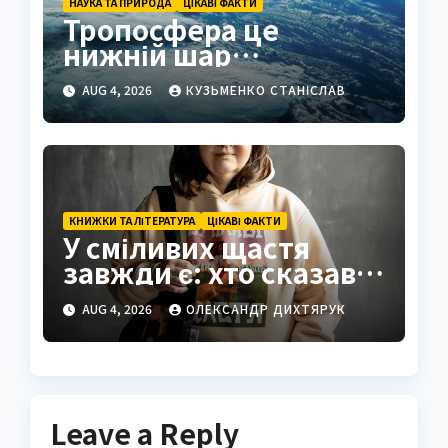
НАУКА ТА ПРИРОДА
ЦІКАВІ ФАКТИ
Тропосфера це
нижній шар
атмосфери Землі
AUG 4, 2026
КУЗЬМЕНКО СТАНІСЛАВ
КНИЖКИ ТА ЛІТЕРАТУРА
ЦІКАВІ ФАКТИ
У сміливих щастя
завжди є: хто сказав і
що означає ця
AUG 4, 2026
ОЛЕКСАНДР ДИХТЯРУК
мудрість
Leave a Reply