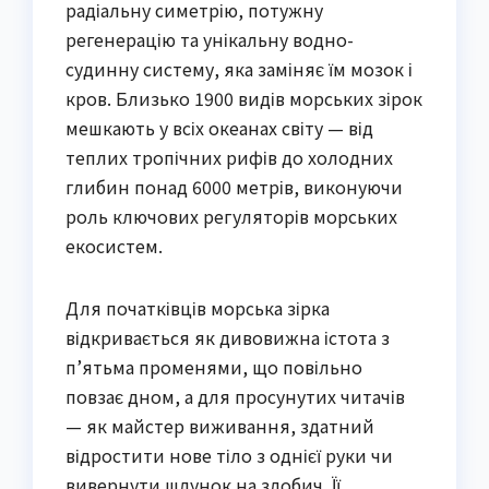
радіальну симетрію, потужну
регенерацію та унікальну водно-
судинну систему, яка заміняє їм мозок і
кров. Близько 1900 видів морських зірок
мешкають у всіх океанах світу — від
теплих тропічних рифів до холодних
глибин понад 6000 метрів, виконуючи
роль ключових регуляторів морських
екосистем.
Для початківців морська зірка
відкривається як дивовижна істота з
п’ятьма променями, що повільно
повзає дном, а для просунутих читачів
— як майстер виживання, здатний
відростити нове тіло з однієї руки чи
вивернути шлунок на здобич. Її