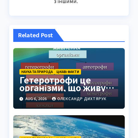
з іншими.
Related Post
НАУКА ТА ПРИРОДА
ЦІКАВІ ФАКТИ
Гетеротрофи це
організми, що живуть
за рахунок готової
AUG 6, 2026
ОЛЕКСАНДР ДИХТЯРУК
органіки