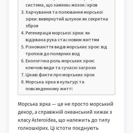
система, що замінює мозок і кров
Харчування та полювання морської
зірки: вивернутий шлунок як секретна
зброя
Регенерація морської зірки: як
відірвана рука стає новим життям
Різноманіття видів морських зірок: від
тропіків до полярних вод
Екологічна роль морських зірок:
ключові види та сучасні загрози
Цікаві факти про морських зірок
Морська зірка в культурі та
повсякденному житті
Морська зірка — це не просто морський
декор, а справжній океанський хижак з
класу Asteroidea, що належить до типу
голкошкірих. Ці істоти поєднують