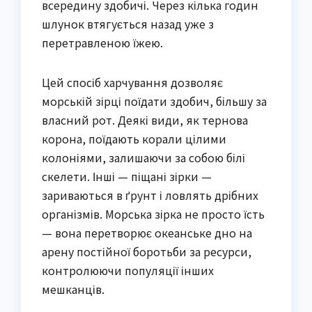
всередину здобичі. Через кілька годин
шлунок втягується назад уже з
перетравленою їжею.
Цей спосіб харчування дозволяє
морській зірці поїдати здобич, більшу за
власний рот. Деякі види, як тернова
корона, поїдають корали цілими
колоніями, залишаючи за собою білі
скелети. Інші — піщані зірки —
зариваються в ґрунт і ловлять дрібних
організмів. Морська зірка не просто їсть
— вона перетворює океанське дно на
арену постійної боротьби за ресурси,
контролюючи популяції інших
мешканців.