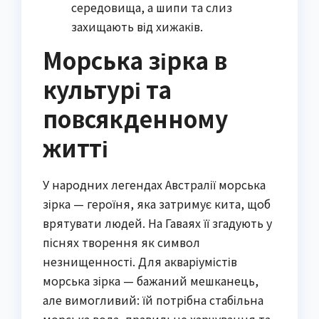
середовища, а шипи та слиз
захищають від хижаків.
Морська зірка в
культурі та
повсякденному
житті
У народних легендах Австралії морська
зірка — героїня, яка затримує кита, щоб
врятувати людей. На Гаваях її згадують у
піснях творення як символ
незнищенності. Для акваріумістів
морська зірка — бажаний мешканець,
але вимогливий: їй потрібна стабільна
морська вода, правильне харчування та