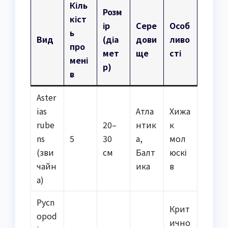
Кіль
Розм
кіст
ір
Сере
Особ
ь
Вид
(діа
дови
ливо
про
мет
ще
сті
мені
р)
в
Aster
ias
Атла
Хижа
rube
20–
нтик
к
ns
5
30
а,
мол
(зви
см
Балт
юскі
чайн
ика
в
а)
Pycn
Крит
opod
ично