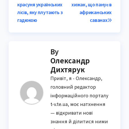
красуня українських
хижак, що панує в
navigation
лісів, яку плутають з
африканських
гадюкою
саванах
By
Олександр
Дихтярук
Привіт, я - Олександр,
головний редактор
інформаційного порталу
t-v.te.ua, моє натхнення
— відкривати нові
знання й ділитися ними