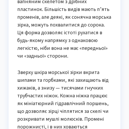
вапняним скелетом з дрібних
пластинок. Більшість видів мають п’ять
променів, але деякі, як сонячна морська
зірка, можуть похвалитися до сорока.
Ця форма дозволяє істоті рухатися в
будь-якому напрямку з однаковою
легкістю, ніби вона не має «передньої»
чи «задньої» сторони.
Зверху шкіра морської зірки вкрита
шипами та горбками, які захищають від
хижаків, а знизу — тисячами гнучких
трубчастих ніжок. Кожна ніжка працює
як мініатюрний гідравлічний поршень,
що дозволяє зірці чіплятися за скелі чи
розкривати мушлі молюсків. Промені
порожнисті, і в них ховаються