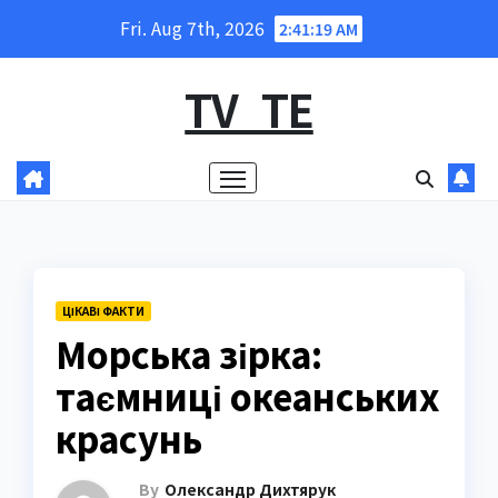
Skip
Fri. Aug 7th, 2026
2:41:20 AM
to
content
TV_TE
ЦІКАВІ ФАКТИ
Морська зірка:
таємниці океанських
красунь
By
Олександр Дихтярук