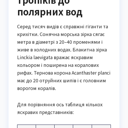
полярних вод
Серед тисяч видів є справжні гіганти та
крихітки. Сонячна морська зірка сягає
метра в діаметрі з 20–40 променями і
живе в холодних водах. Блакитна зірка
Linckia laevigata вражає яскравим
кольором і поширена на коралових
рифах. Тернова корона Acanthaster planci
має до 20 отруйних шипів і є головним
ворогом коралів.
Для порівняння ось таблиця кількох
яскравих представників: