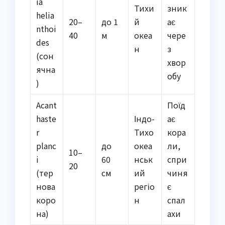
ia
Тихи
зник
helia
20–
до 1
й
ає
nthoi
40
м
океа
чере
des
н
з
(сон
хвор
ячна
обу
)
Acant
Поїд
haste
Індо-
ає
r
Тихо
кора
planc
до
океа
ли,
10–
i
60
нськ
спри
20
(тер
см
ий
чиня
нова
регіо
є
коро
н
спал
на)
ахи