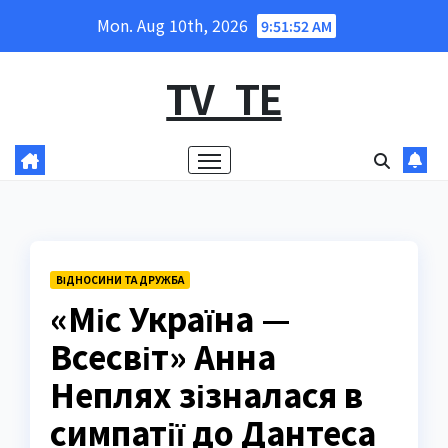
Skip
Mon. Aug 10th, 2026
9:51:53 AM
to
content
TV_TE
ВІДНОСИНИ ТА ДРУЖБА
«Міс Україна —
Всесвіт» Анна
Неплях зізналася в
симпатії до Дантеса