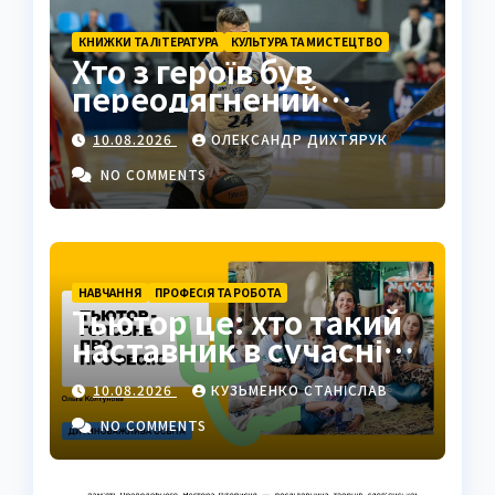
КНИЖКИ ТА ЛІТЕРАТУРА
КУЛЬТУРА ТА МИСТЕЦТВО
Хто з героїв був
переодягнений
турком? Клеонт у
10.08.2026
ОЛЕКСАНДР ДИХТЯРУК
комедії Мольєра
NO COMMENTS
НАВЧАННЯ
ПРОФЕСІЯ ТА РОБОТА
Тьютор це: хто такий
наставник в сучасній
освіті
10.08.2026
КУЗЬМЕНКО СТАНІСЛАВ
NO COMMENTS