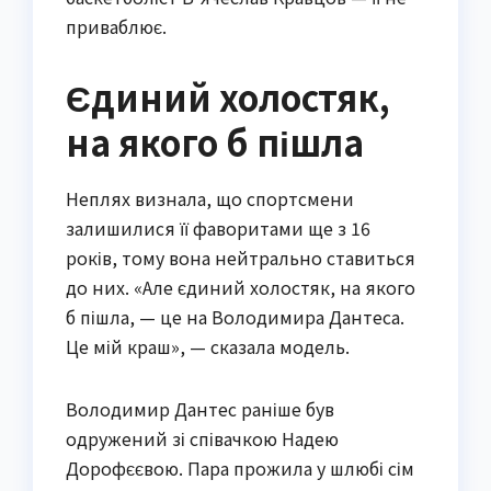
приваблює.
Єдиний холостяк,
на якого б пішла
Неплях визнала, що спортсмени
залишилися її фаворитами ще з 16
років, тому вона нейтрально ставиться
до них. «Але єдиний холостяк, на якого
б пішла, — це на Володимира Дантеса.
Це мій краш», — сказала модель.
Володимир Дантес раніше був
одружений зі співачкою Надею
Дорофєєвою. Пара прожила у шлюбі сім