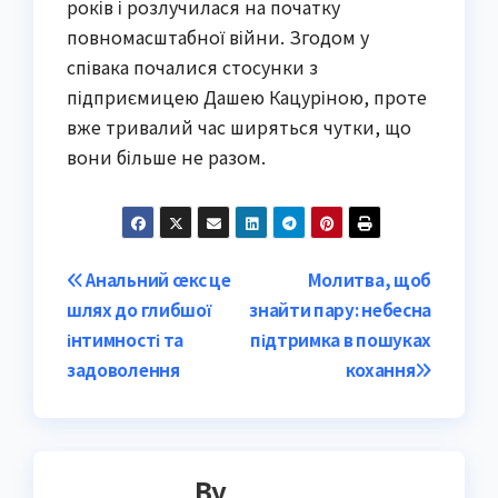
років і розлучилася на початку
повномасштабної війни. Згодом у
співака почалися стосунки з
підприємицею Дашею Кацуріною, проте
вже тривалий час ширяться чутки, що
вони більше не разом.
Post
Анальний секс це
Молитва, щоб
шлях до глибшої
знайти пару: небесна
navigation
інтимності та
підтримка в пошуках
задоволення
кохання
By