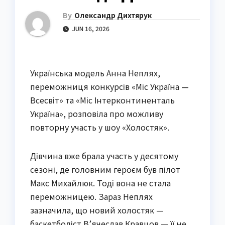
By
Олександр Дихтярук
JUN 16, 2026
Українська модель Анна Неплях,
переможниця конкурсів «Міс Україна —
Всесвіт» та «Міс Інтерконтиненталь
Україна», розповіла про можливу
повторну участь у шоу «Холостяк».
Дівчина вже брала участь у десятому
сезоні, де головним героєм був пілот
Макс Михайлюк. Тоді вона не стала
переможницею. Зараз Неплях
зазначила, що новий холостяк —
баскетболіст В’ячеслав Кравцов — її не