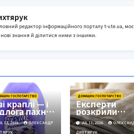
ихтярук
оловний редактор інформаційного порталу t-v.te.ua, моє
нові знання й ділитися ними з іншими.
АШНЄ ГОСПОТАРСТВО
ДОМАШНЄ ГОСПОТАРСТВО
і краплі — і
Експерти
ідлога пахне
розкрили
віжістю
секрети
L 12, 2026
ОЛЕКСАНДР
JUL 11, 2026
ОЛЕКСАН
одинами
ідеального
прання
ТЯРУК
ДИХТЯРУК