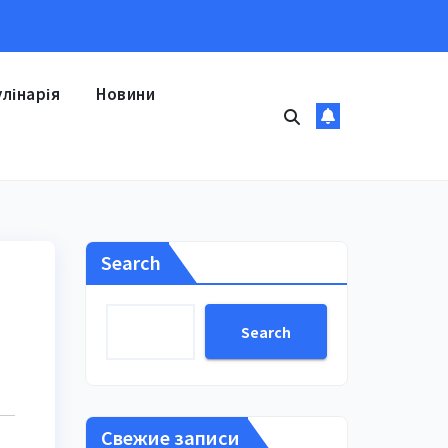
улінарія
Новини
Search
Search
Свежие записи