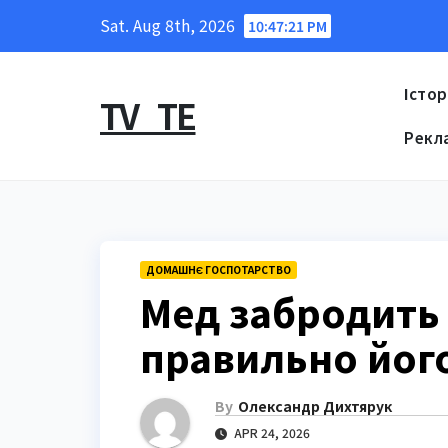
Skip
Sat. Aug 8th, 2026
10:47:22 PM
to
content
Істор
TV_TE
Рекл
ДОМАШНЄ ГОСПОТАРСТВО
Мед забродить 
правильно його
By
Олександр Дихтярук
APR 24, 2026