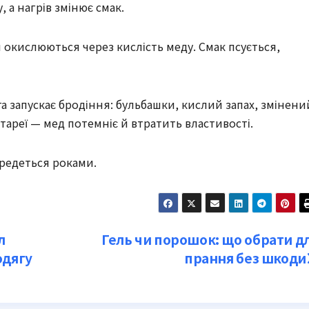
 а нагрів змінює смак.
й окислюються через кислість меду. Смак псується,
а запускає бродіння: бульбашки, кислий запах, змінени
атареї — мед потемніє й втратить властивості.
редеться роками.
л
Гель чи порошок: що обрати д
одягу
прання без шкоди