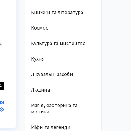
Книжки та література
Космос
Культура та мистецтво
й
Кухня
Лікувальні засоби
Людина
ля
Магія, езотерика та
містика
Міфи та легенди