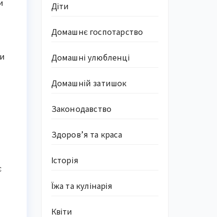
и
Діти
Домашнє госпотарство
ни
Домашні улюбленці
Домашній затишок
Законодавство
Здоров’я та краса
Історія
є
Їжа та кулінарія
Квіти