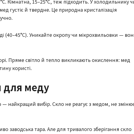
°C. Кімнатна, 15–25°C, теж підходить. У холодильнику ч
мед густіє й твердне. Це природна кристалізація
учно.
ді (40–45°C). Уникайте окропу чи мікрохвильовки — во
морі. Пряме світло й тепло викликають окислення: мед
стину користі.
и для меду
— найкращий вибір. Скло не реагує з медом, не зміню
во заводська тара. Але для тривалого зберігання скло