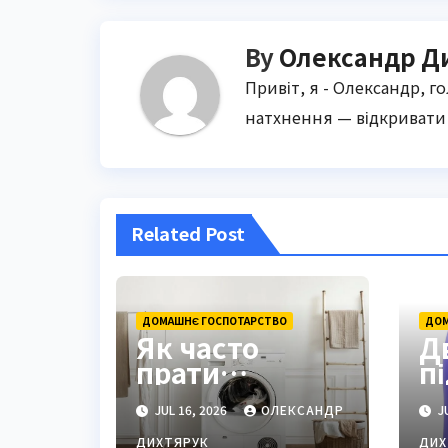
By
Олександр Д
Привіт, я - Олександр, г
натхнення — відкривати 
Related Post
ДОМАШНЄ ГОСПОТАРСТВО
ДОМ
Як часто
Дв
прати
п
підковдру:
с
JUL 16, 2026
ОЛЕКСАНДР
JU
спосіб, що
г
зберігає
ДИХТЯРУК
ДИХ