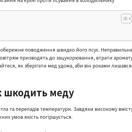
 необережне поводження швидко його псує. Неправильн
 повітрям призводять до зацукорювання, втрати аромату
айтеся, як зберігати мед удома, аби він роками лишався
к шкодить меду
вітла та перепадів температури. Завдяки високому вміст
жних умов якість погіршується.