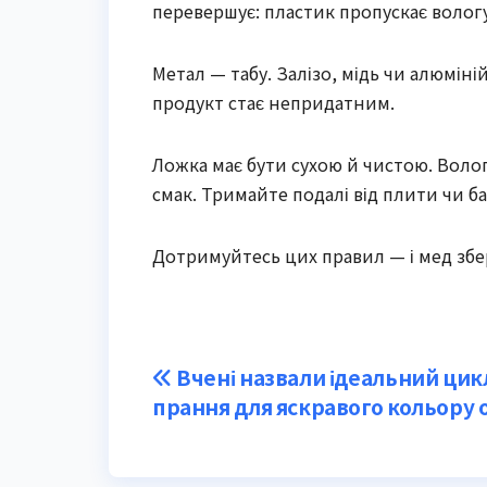
перевершує: пластик пропускає вологу,
Метал — табу. Залізо, мідь чи алюміні
продукт стає непридатним.
Ложка має бути сухою й чистою. Волог
смак. Тримайте подалі від плити чи б
Дотримуйтесь цих правил — і мед збе
Post
Вчені назвали ідеальний цик
прання для яскравого кольору 
navigation