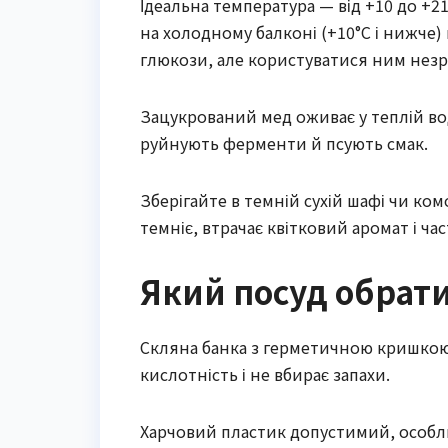
Ідеальна температура — від +10 до +21
на холодному балконі (+10°C і нижче) 
глюкози, але користуватися ним незр
Зацукрований мед оживає у теплій во
руйнують ферменти й псують смак.
Зберігайте в темній сухій шафі чи ко
темніє, втрачає квітковий аромат і ча
Який посуд обрат
Скляна банка з герметичною кришкою 
кислотність і не вбирає запахи.
Харчовий пластик допустимий, особли