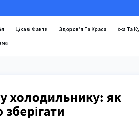
ія
Цікаві Факти
Здоров’я Та Краса
Їжа Та К
ама
у холодильнику: як
 зберігати