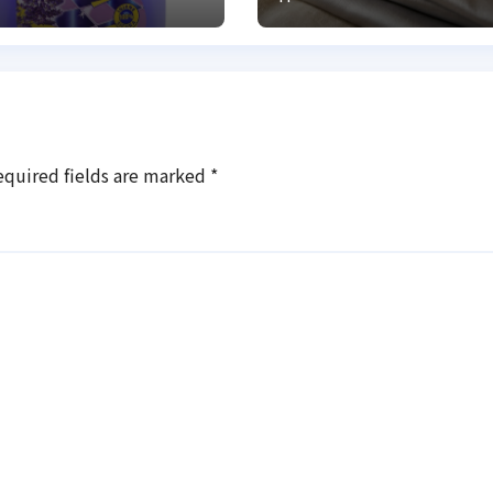
постільної
білизни
equired fields are marked
*