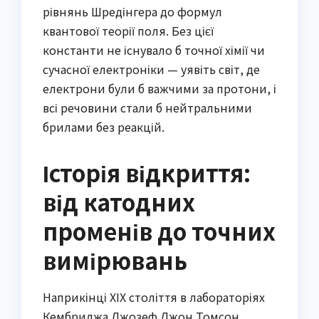
рівнянь Шредінгера до формул
квантової теорії поля. Без цієї
константи не існувало б точної хімії чи
сучасної електроніки — уявіть світ, де
електрони були б важчими за протони, і
всі речовини стали б нейтральними
брилами без реакцій.
Історія відкриття:
від катодних
променів до точних
вимірювань
Наприкінці XIX століття в лабораторіях
Кембриджа Джозеф Джон Томсон