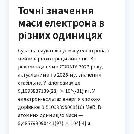
Точні значення
маси електрона в
різних одиницях
Сучасна наука фіксує масу електрона з
неймовірною прецизійністю. За
рекомендаціями CODATA 2022 року,
актуальними і в 2026-му, значення
стабільне. У кілограмах це
9,1093837139(28) × 10^{-31} кг. У
електрон-вольтах енергія спокою
дорівнює 0,51099895069(16) МеВ. В
атомних одиницях маси —
5,485799090441(97) × 10^{-4} u.