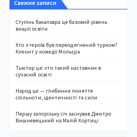
Свежие записи
Ступінь бакалавра це базовий рівень
вищої освіти
Хто з героїв був переодягнений турком?
Клеонт у комедії Мольєра
Тьютор це: хто такий наставник в
сучасній освіті
Народ це — глибинне поняття
спільноти, ідентичності та сили
Першу запорізьку січ заснував Дмитро
Вишневецький на Малій Хортиці