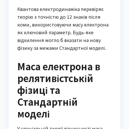
Квантова електродинаміка перевіряє
теорію з точністю до 12 знаків після
коми, використовуючи масу електрона
як ключовий параметр. Будь-яке
відхилення могло б вказати на нову
фізику за межами Стандартної моделі.
Маса електрона в
релятивістській
фізиці та
Стандартній
моделі
У спеціальній теорії відносності маса