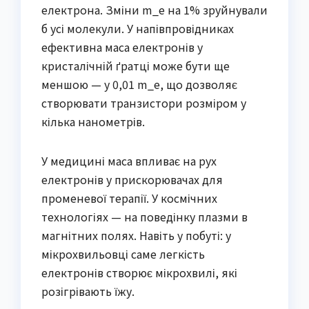
електрона. Зміни m_e на 1% зруйнували
б усі молекули. У напівпровідниках
ефективна маса електронів у
кристалічній ґратці може бути ще
меншою — у 0,01 m_e, що дозволяє
створювати транзистори розміром у
кілька нанометрів.
У медицині маса впливає на рух
електронів у прискорювачах для
променевої терапії. У космічних
технологіях — на поведінку плазми в
магнітних полях. Навіть у побуті: у
мікрохвильовці саме легкість
електронів створює мікрохвилі, які
розігрівають їжу.