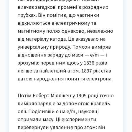
вивчав загадкові промені в розрядних
трубках. Він помітив, що частинки
відхиляються в електричному та
магнітному полях однаково, незалежно
від матеріалу катода. Це вказувало на
універсальну природу. Томсон виміряв
відношення заряду до маси — e/m — і
зрозумів: перед ним щось у 1836 разів
легше за найлегший атом. 1897 рік став
датою народження поняття електрона.
Потім Роберт Міллікен у 1909 році точно
виміряв заряд e за допомогою крапель
олії. Поділивши e на e/m, науковці
отримали масу. Ці експерименти
перевернули уявлення про атом: він