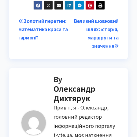
Post
Золотий перетин:
Великий шовковий
математика краси та
шлях: історія,
navigation
гармонії
маршрути та
значення
By
Олександр
Дихтярук
Привіт, я - Олександр,
головний редактор
інформаційного порталу
t-v.te.ua, моє натхнення