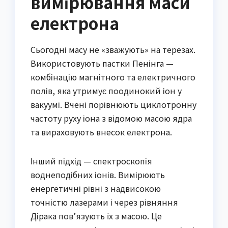
вимірювання маси
електрона
Сьогодні масу не «зважують» на терезах.
Використовують пастки Пенінга —
комбінацію магнітного та електричного
полів, яка утримує поодинокий іон у
вакуумі. Вчені порівнюють циклотронну
частоту руху іона з відомою масою ядра
та вираховують внесок електрона.
Інший підхід — спектроскопія
воднеподібних іонів. Вимірюють
енергетичні рівні з надвисокою
точністю лазерами і через рівняння
Дірака пов’язують їх з масою. Це