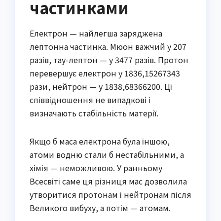
частинками
Електрон — найлегша заряджена
лептонна частинка. Мюон важчий у 207
разів, тау-лептон — у 3477 разів. Протон
перевершує електрон у 1836,15267343
рази, нейтрон — у 1838,68366200. Ці
співвідношення не випадкові і
визначають стабільність матерії.
Якщо б маса електрона була іншою,
атоми водню стали б нестабільними, а
хімія — неможливою. У ранньому
Всесвіті саме ця різниця мас дозволила
утворитися протонам і нейтронам після
Великого вибуху, а потім — атомам.