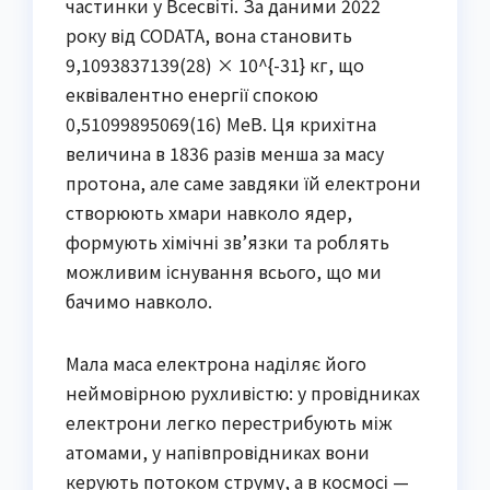
частинки у Всесвіті. За даними 2022
року від CODATA, вона становить
9,1093837139(28) × 10^{-31} кг, що
еквівалентно енергії спокою
0,51099895069(16) МеВ. Ця крихітна
величина в 1836 разів менша за масу
протона, але саме завдяки їй електрони
створюють хмари навколо ядер,
формують хімічні зв’язки та роблять
можливим існування всього, що ми
бачимо навколо.
Мала маса електрона наділяє його
неймовірною рухливістю: у провідниках
електрони легко перестрибують між
атомами, у напівпровідниках вони
керують потоком струму, а в космосі —