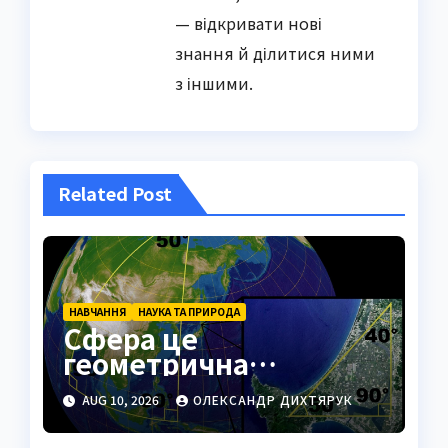
— відкривати нові
знання й ділитися ними
з іншими.
Related Post
НАВЧАННЯ
НАУКА ТА ПРИРОДА
Сфера це
геометрична
поверхня з
AUG 10, 2026
ОЛЕКСАНДР ДИХТЯРУК
унікальними
властивостями