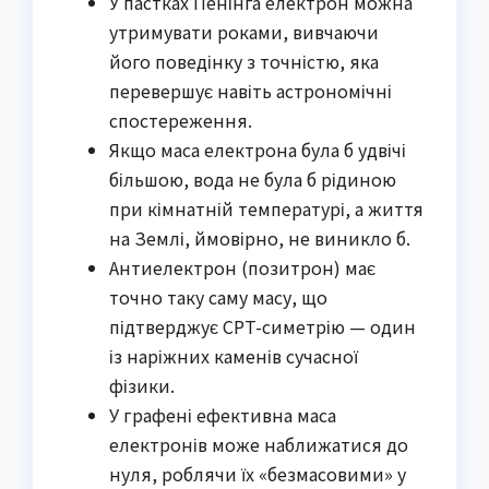
У пастках Пенінга електрон можна
утримувати роками, вивчаючи
його поведінку з точністю, яка
перевершує навіть астрономічні
спостереження.
Якщо маса електрона була б удвічі
більшою, вода не була б рідиною
при кімнатній температурі, а життя
на Землі, ймовірно, не виникло б.
Антиелектрон (позитрон) має
точно таку саму масу, що
підтверджує CPT-симетрію — один
із наріжних каменів сучасної
фізики.
У графені ефективна маса
електронів може наближатися до
нуля, роблячи їх «безмасовими» у