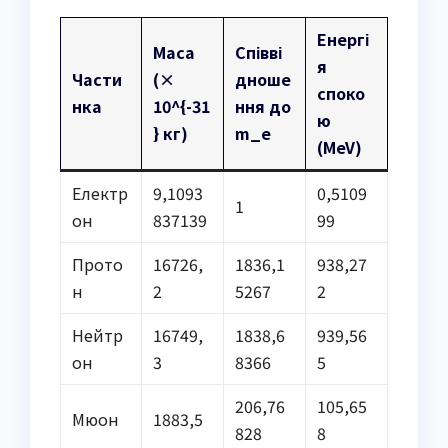
Енергі
Маса
Співві
я
Части
(×
дноше
споко
нка
10^{-31
ння до
ю
} кг)
m_e
(MeV)
Електр
9,1093
0,5109
1
он
837139
99
Прото
16726,
1836,1
938,27
н
2
5267
2
Нейтр
16749,
1838,6
939,56
он
3
8366
5
206,76
105,65
Мюон
1883,5
828
8