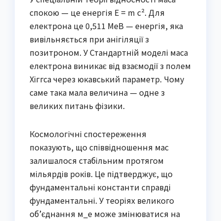
спокою — це енергія E = m c². Для
електрона це 0,511 МеВ — енергія, яка
вивільняється при анігіляції з
позитроном. У Стандартній моделі маса
електрона виникає від взаємодії з полем
Хіггса через юкавський параметр. Чому
саме така мала величина — одне з
великих питань фізики.
Космологічні спостереження
показують, що співвідношення мас
залишалося стабільним протягом
мільярдів років. Це підтверджує, що
фундаментальні константи справді
фундаментальні. У теоріях великого
об’єднання м_e може змінюватися на