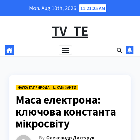
Skip
Mon. Aug 10th, 2026
11:21:26 AM
to
content
TV_TE
НАУКА ТА ПРИРОДА
ЦІКАВІ ФАКТИ
Маса електрона:
ключова константа
мікросвіту
By
Олександр Дихтярук