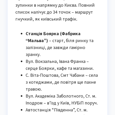
зупинки в напрямку до Києва. Повний
список налічує до 34 точок – маршрут
гнучкий, як київський трафік.
Станція Боярка (Фабрика
“Мальва”)
– старт, біля ринку та
залізниці, де завжди гамірно
зранку.
Вул. Вокзальна, Івана Франка –
серце Боярки, кафе та магазини.
С. Віта-Поштова, Смт Чабани – села
з котеджами, де повітря ще пахне
травою.
Вул. Академіка Заболотного, Ст. м.
Іподром – в’їзд у Київ, НУБіП поруч.
Автостанція “Південна”, Ст. м.