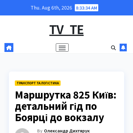
Skip
Thu. Aug 6th, 2026
8:33:35 AM
to
content
TV_TE
ТРАНСПОРТ ТА ЛОГІСТИКА
Маршрутка 825 Київ:
детальний гід по
Боярці до вокзалу
By
Олександр Дихтярук