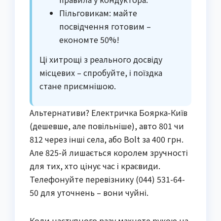
Пільговикам: майте
посвідчення готовим –
економте 50%!
Ці хитрощі з реального досвіду
місцевих – спробуйте, і поїздка
стане приємнішою.
Альтернативи? Електричка Боярка-Київ
(дешевше, але повільніше), авто 801 чи
812 через інші села, або Bolt за 400 грн.
Але 825-й лишається королем зручності
для тих, хто цінує час і краєвиди.
Телефонуйте перевізнику (044) 531-64-
50 для уточнень – вони чуйні.
Коли наступного разу махнете рукою на