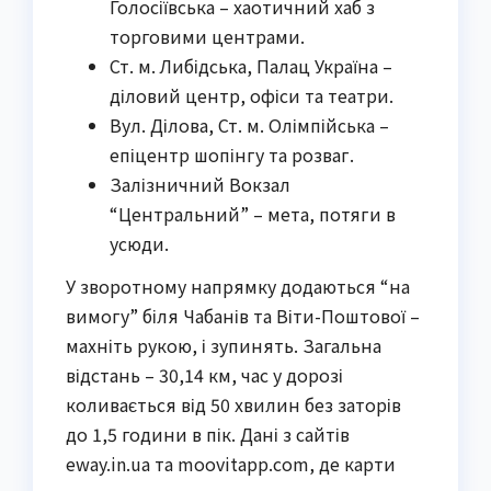
Голосіївська – хаотичний хаб з
торговими центрами.
Ст. м. Либідська, Палац Україна –
діловий центр, офіси та театри.
Вул. Ділова, Ст. м. Олімпійська –
епіцентр шопінгу та розваг.
Залізничний Вокзал
“Центральний” – мета, потяги в
усюди.
У зворотному напрямку додаються “на
вимогу” біля Чабанів та Віти-Поштової –
махніть рукою, і зупинять. Загальна
відстань – 30,14 км, час у дорозі
коливається від 50 хвилин без заторів
до 1,5 години в пік. Дані з сайтів
eway.in.ua та moovitapp.com, де карти