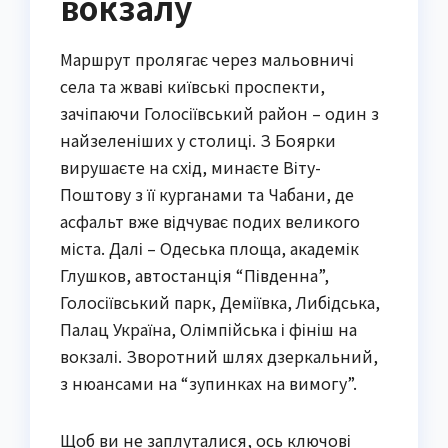
вокзалу
Маршрут пролягає через мальовничі
села та жваві київські проспекти,
зачіпаючи Голосіївський район – один з
найзеленіших у столиці. З Боярки
вирушаєте на схід, минаєте Віту-
Поштову з її курганами та Чабани, де
асфальт вже відчуває подих великого
міста. Далі – Одеська площа, академік
Глушков, автостанція “Південна”,
Голосіївський парк, Деміївка, Либідська,
Палац Україна, Олімпійська і фініш на
вокзалі. Зворотний шлях дзеркальний,
з нюансами на “зупинках на вимогу”.
Щоб ви не заплуталися, ось ключові