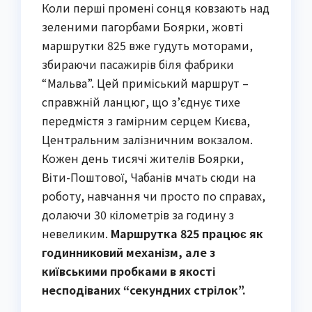
Коли перші промені сонця ковзають над
зеленими пагорбами Боярки, жовті
маршрутки 825 вже гудуть моторами,
збираючи пасажирів біля фабрики
“Мальва”. Цей приміський маршрут –
справжній ланцюг, що з’єднує тихе
передмістя з гамірним серцем Києва,
Центральним залізничним вокзалом.
Кожен день тисячі жителів Боярки,
Віти-Поштової, Чабанів мчать сюди на
роботу, навчання чи просто по справах,
долаючи 30 кілометрів за годину з
невеликим.
Маршрутка 825 працює як
годинниковий механізм, але з
київськими пробками в якості
несподіваних “секундних стрілок”.