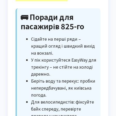
🚌 Поради для
пасажирів 825-го
Сідайте на перші ряди –
кращий огляд і швидкий вихід
на вокзалі.
У пік користуйтеся EasyWay для
трекінгу – не стійте на холоді
даремно.
Беріть воду та перекус: пробки
непередбачувані, як київська
погода.
Для велосипедистів: фіксуйте
байк спереду, перевірте
правила у кондуктора.