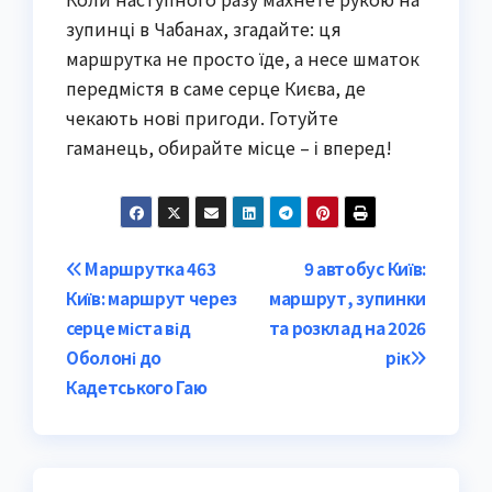
зупинці в Чабанах, згадайте: ця
маршрутка не просто їде, а несе шматок
передмістя в саме серце Києва, де
чекають нові пригоди. Готуйте
гаманець, обирайте місце – і вперед!
Post
Маршрутка 463
9 автобус Київ:
Київ: маршрут через
маршрут, зупинки
navigation
серце міста від
та розклад на 2026
Оболоні до
рік
Кадетського Гаю