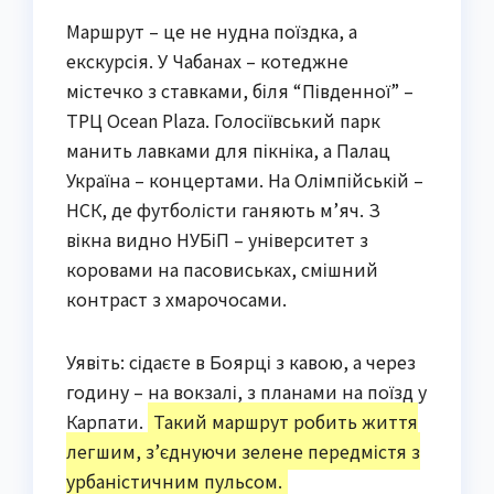
Маршрут – це не нудна поїздка, а
екскурсія. У Чабанах – котеджне
містечко з ставками, біля “Південної” –
ТРЦ Ocean Plaza. Голосіївський парк
манить лавками для пікніка, а Палац
Україна – концертами. На Олімпійській –
НСК, де футболісти ганяють м’яч. З
вікна видно НУБіП – університет з
коровами на пасовиськах, смішний
контраст з хмарочосами.
Уявіть: сідаєте в Боярці з кавою, а через
годину – на вокзалі, з планами на поїзд у
Карпати.
Такий маршрут робить життя
легшим, з’єднуючи зелене передмістя з
урбаністичним пульсом.