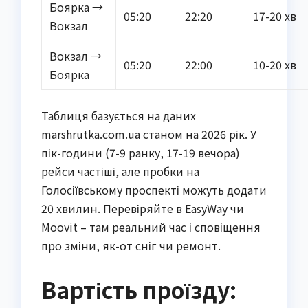
Боярка →
05:20
22:20
17-20 хв
Вокзал
Вокзал →
05:20
22:00
10-20 хв
Боярка
Таблиця базується на даних
marshrutka.com.ua станом на 2026 рік. У
пік-години (7-9 ранку, 17-19 вечора)
рейси частіші, але пробки на
Голосіївському проспекті можуть додати
20 хвилин. Перевіряйте в EasyWay чи
Moovit – там реальний час і сповіщення
про зміни, як-от сніг чи ремонт.
Вартість проїзду: