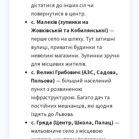
дістатися до інших сіл чи
повернутися в центр.
с. Малехів (зупинки на
Жовківській та Кобилянської)
—
перше село на шляху. Тут затишні
вулиці, приватні будинки та
невеликі магазини. Зупинки зручні
для місцевих жителів.
с. Великі Грибовичі (АЗС, Садова,
Польова)
— більший населений
пункт з розвиненою
інфраструктурою. Багато дач та
постійних мешканців, які щодня
їздять до Львова.
с. Гряда (Центр, Школа, Палац)
—
мальовниче село з місцевою
школою, центром та палацом