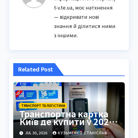
t-v.te.ua, моє натхнення
— відкривати нові
знання й ділитися ними
з іншими.
Related Post
ТРАНСПОРТ ТА ЛОГІСТИКА
Транспортна картка
Київ де купити у 2026
році
JUL 30, 2026
КУЗЬМЕНКО СТАНІСЛАВ