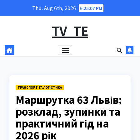
Skip
Thu. Aug 6th, 2026
6:25:08 PM
to
content
TV_TE
ТРАНСПОРТ ТА ЛОГІСТИКА
Маршрутка 63 Львів:
розклад, зупинки та
практичний гід на
2026 рік