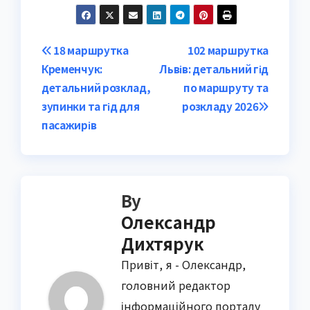
Post
18 маршрутка
102 маршрутка
Кременчук:
Львів: детальний гід
navigation
детальний розклад,
по маршруту та
зупинки та гід для
розкладу 2026
пасажирів
By
Олександр
Дихтярук
Привіт, я - Олександр,
головний редактор
інформаційного порталу