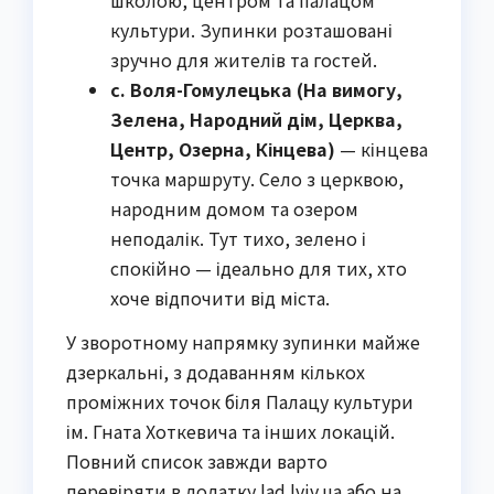
культури. Зупинки розташовані
зручно для жителів та гостей.
с. Воля-Гомулецька (На вимогу,
Зелена, Народний дім, Церква,
Центр, Озерна, Кінцева)
— кінцева
точка маршруту. Село з церквою,
народним домом та озером
неподалік. Тут тихо, зелено і
спокійно — ідеально для тих, хто
хоче відпочити від міста.
У зворотному напрямку зупинки майже
дзеркальні, з додаванням кількох
проміжних точок біля Палацу культури
ім. Гната Хоткевича та інших локацій.
Повний список завжди варто
перевіряти в додатку lad.lviv.ua або на