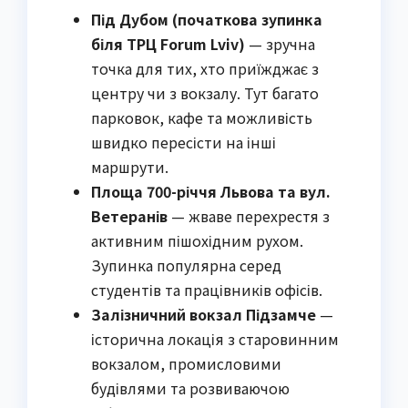
Під Дубом (початкова зупинка
біля ТРЦ Forum Lviv)
— зручна
точка для тих, хто приїжджає з
центру чи з вокзалу. Тут багато
парковок, кафе та можливість
швидко пересісти на інші
маршрути.
Площа 700-річчя Львова та вул.
Ветеранів
— жваве перехрестя з
активним пішохідним рухом.
Зупинка популярна серед
студентів та працівників офісів.
Залізничний вокзал Підзамче
—
історична локація з старовинним
вокзалом, промисловими
будівлями та розвиваючою