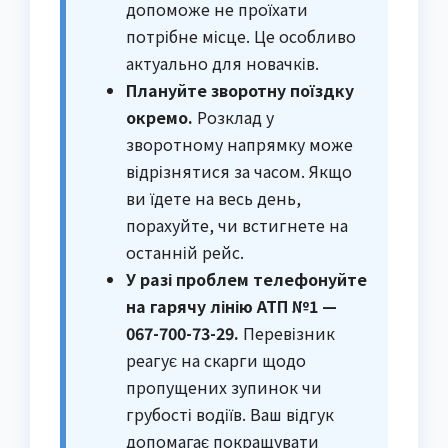
допоможе не проїхати
потрібне місце. Це особливо
актуально для новачків.
Плануйте зворотну поїздку
окремо.
Розклад у
зворотному напрямку може
відрізнятися за часом. Якщо
ви їдете на весь день,
порахуйте, чи встигнете на
останній рейс.
У разі проблем телефонуйте
на гарячу лінію АТП №1 —
067-700-73-29.
Перевізник
реагує на скарги щодо
пропущених зупинок чи
грубості водіїв. Ваш відгук
допомагає покращувати