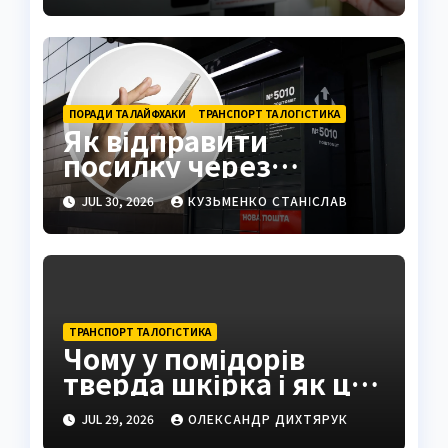
ПОРАДИ ТА ЛАЙФХАКИ
ТРАНСПОРТ ТА ЛОГІСТИКА
Як відправити
посилку через
поштомат: повна
JUL 30, 2026
КУЗЬМЕНКО СТАНІСЛАВ
інструкція 2026
ТРАНСПОРТ ТА ЛОГІСТИКА
Чому у помідорів
тверда шкірка і як це
виправити
JUL 29, 2026
ОЛЕКСАНДР ДИХТЯРУК